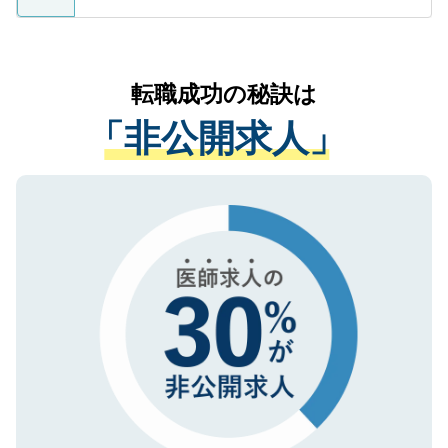
ているすべての個人データはご本人の許可
お気軽にご相談ください。先生専任のキャ
なく、医療機関側に開示したり、第三者に
リアパートナーが将来のご希望などをおう
提供することは一切ありません。また弊社
かがいして、現在の医療機関の状況や紹介
転職成功の秘訣は
は、個人情報の取り扱いについての厳密な
経験をまじえながら、適切なアドバイスを
管理基準を満たした事業者のみに付与され
「非公開求人」
させていただきます。すぐにご転職をされ
る、プライバシーマークを取得済みです。
ない方には、長期的なサポートが可能です
ご登録いただいた個人情報は、SSL（デー
ので、まずはご登録ください。
タ暗号化）によって保護されていますの
で、機密保持に関してもご安心ください。