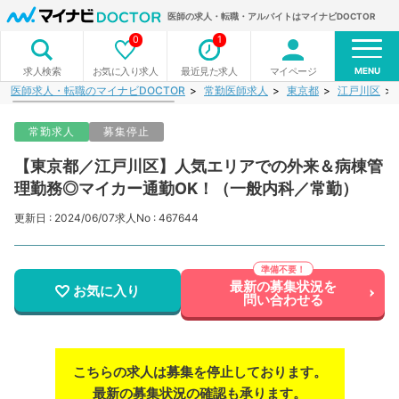
医師の求人・転職・アルバイトはマイナビDOCTOR
0
1
MENU
お気に入り求人
最近見た求人
マイページ
求人検索
医師求人・転職のマイナビDOCTOR
常勤医師求人
東京都
江戸川区
常勤求人
募集停止
【東京都／江戸川区】人気エリアでの外来＆病棟管
理勤務◎マイカー通勤OK！（一般内科／常勤）
更新日 : 2024/06/07
求人No : 467644
最新の募集状況を
お気に入り
問い合わせる
こちらの求人は募集を停止しております。
最新の募集状況の確認も承ります。