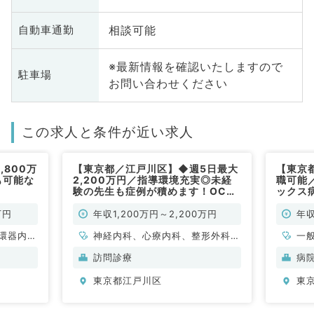
相談可能
自動車通勤
※最新情報を確認いたしますので
駐車場
お問い合わせください
この求人と条件が近い求人
800万
【東京都／江戸川区】◆週5日最大
【東京
も可能な
2,200万円／指導環境充実◎未経
職可能／
）
験の先生も症例が積めます！OCな
ックス
しも可能（科目不問／常勤）
指定な
万円
年収1,200万円～2,200万円
年収
環器内
神経内科、心療内科、整形外科、
一
内科、そ
脳神経外科、心臓血管外科、泌尿
訪問診療
病
器科、一般内科、循環器内科、呼
東京都江戸川区
東
吸器内科、消化器内科、内分泌・
代謝内科、腎臓内科、老年内科、