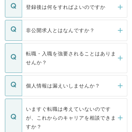
登録後は何をすればよいのですか
ご登録いただきましたら、弊社担当者がご
登録内容を確認し、その後メールもしくは
非公開求人とはなんですか？
お電話にて次のステップのご案内をいたし
ます。通常、5営業日以内にはご連絡をせて
マイナビDOCTORで取り扱っている求人の
いただきますので、しばらくお待ちくださ
うち約3割は、Webサイトからご覧いただ
転職・入職を強要されることはありま
い。
けない「非公開求人」です。非公開求人は
せんか？
下記の理由によって、一般には公開してい
ません。
転職・入職を強要することは一切ありませ
ん。また、仮に応募先から内定をいただい
個人情報は漏えいしませんか？
■応募殺到を避けるため 人気のある医療機
たとしても、ご本人が納得しない限り、内
関を公にしてしまうと、応募が殺到する場
定を承諾する必要はありません。内定先へ
個人情報が漏えいすることはありませんの
合があります。 選考を効率よく行うため
の辞退の連絡はキャリアパートナーが行い
で、ご安心ください。当サイトからの登録
いますぐ転職は考えていないのです
に、医療機関が求める条件に合った人材の
ますので、ご安心ください。
などで収集したご登録者様の個人情報は、
が、これからのキャリアを相談できま
みを人材紹介会社に依頼するケースが増え
ご本人のキャリアアップおよび転職活動の
ています。
すか？
支援を目的に使用いたします。お預かりし