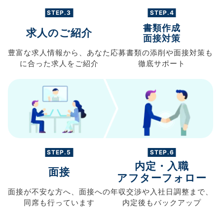
STEP.3
STEP.4
書類作成
求人のご紹介
面接対策
豊富な求人情報から、
あなた
応募書類の
添削や面接対策も
に合った求人を
ご紹介
徹底サポート
STEP.5
STEP.6
内定・入職
面接
アフターフォロー
面接が不安な方へ、
面接への
年収交渉や
入社日調整まで、
同席も
行っています
内定後もバックアップ