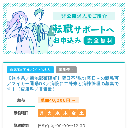
非常勤(アルバイト)求人
募集停止
【熊本県／菊池郡菊陽町】曜日不問の1曜日～の勤務可
／マイカー通勤OK／病院にて外来と病棟管理の募集で
す！（皮膚科／非常勤）
給与
単価40,000円 ～
月
火
水
木
金
土
勤務曜日
勤務時間
日勤午前:09:00〜12:30