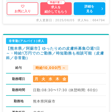
詳細を
求人を
見る
お気に入り
紹介してもらう
求人更新日 : 2025/06/05
求人No. : 664794
非常勤(アルバイト)求人
【熊本県／阿蘇市】ゆったりめの皮膚科募集◎週1日
～・時給1万円でのご勤務／時短勤務も相談可能（皮膚
科／非常勤）
給与
時給10,000円 ～
月
火
水
木
金
勤務曜日
勤務時間
日勤:08:30〜17:30 (休憩時間: 60分)
勤務地
熊本県阿蘇市