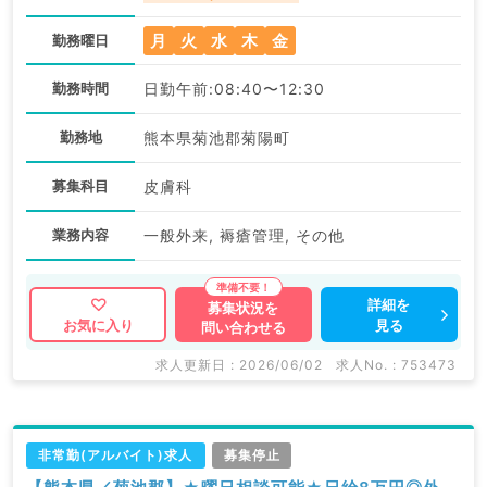
月
火
水
木
金
勤務曜日
勤務時間
日勤午前:08:40〜12:30
勤務地
熊本県菊池郡菊陽町
募集科目
皮膚科
業務内容
一般外来, 褥瘡管理, その他
詳細を
募集状況を
見る
お気に入り
問い合わせる
求人更新日 : 2026/06/02
求人No. : 753473
非常勤(アルバイト)求人
募集停止