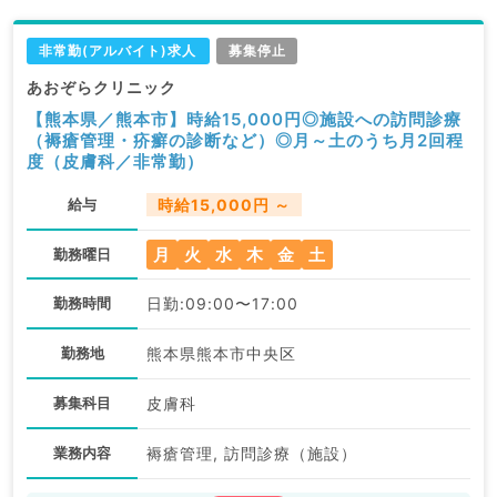
非常勤(アルバイト)求人
募集停止
あおぞらクリニック
【熊本県／熊本市】時給15,000円◎施設への訪問診療
（褥瘡管理・疥癬の診断など）◎月～土のうち月2回程
度（皮膚科／非常勤）
給与
時給15,000円 ～
月
火
水
木
金
土
勤務曜日
勤務時間
日勤:09:00〜17:00
勤務地
熊本県熊本市中央区
募集科目
皮膚科
業務内容
褥瘡管理, 訪問診療（施設）