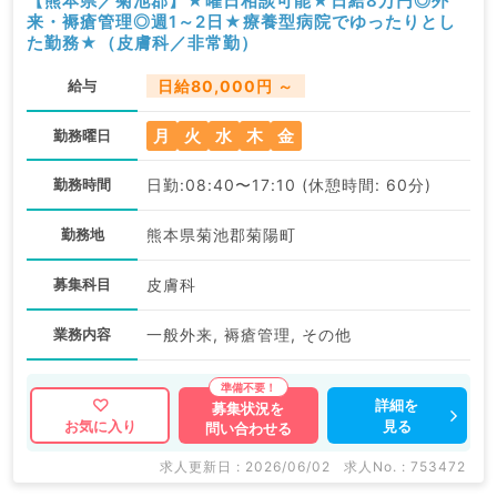
【熊本県／菊池郡】★曜日相談可能★日給8万円◎外
来・褥瘡管理◎週1～2日★療養型病院でゆったりとし
た勤務★（皮膚科／非常勤）
給与
日給80,000円 ～
月
火
水
木
金
勤務曜日
勤務時間
日勤:08:40〜17:10 (休憩時間: 60分)
勤務地
熊本県菊池郡菊陽町
募集科目
皮膚科
業務内容
一般外来, 褥瘡管理, その他
詳細を
募集状況を
見る
お気に入り
問い合わせる
求人更新日 : 2026/06/02
求人No. : 753472