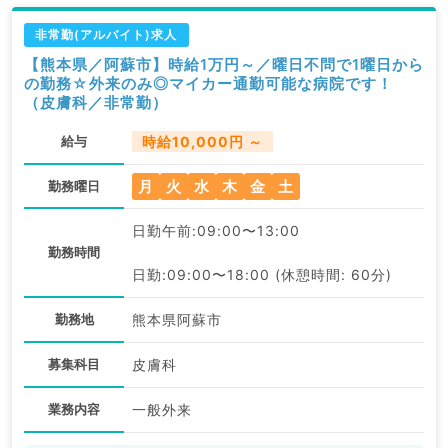
非常勤(アルバイト)求人
【熊本県／阿蘇市】時給1万円～／曜日不問で1曜日から
の勤務☆外来のみ◎マイカー通勤可能な病院です！
（皮膚科／非常勤）
給与
時給10,000円 ～
月
火
水
木
金
土
勤務曜日
日勤午前:09:00〜13:00
勤務時間
日勤:09:00〜18:00 (休憩時間: 60分)
勤務地
熊本県阿蘇市
募集科目
皮膚科
業務内容
一般外来