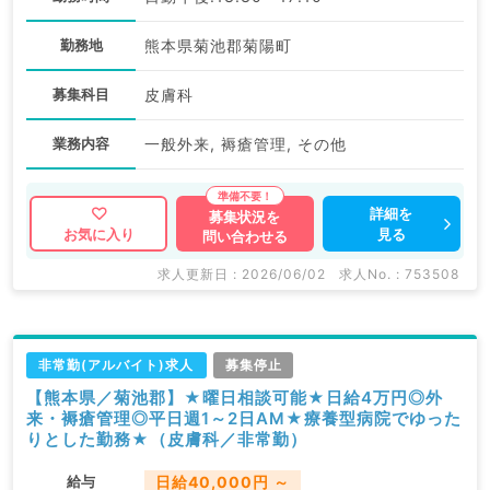
勤務地
熊本県菊池郡菊陽町
募集科目
皮膚科
業務内容
一般外来, 褥瘡管理, その他
詳細を
募集状況を
見る
お気に入り
問い合わせる
求人更新日 : 2026/06/02
求人No. : 753508
非常勤(アルバイト)求人
募集停止
【熊本県／菊池郡】★曜日相談可能★日給4万円◎外
来・褥瘡管理◎平日週1～2日AM★療養型病院でゆった
りとした勤務★（皮膚科／非常勤）
給与
日給40,000円 ～