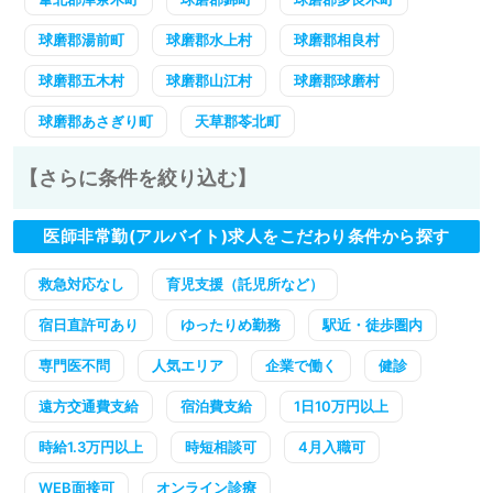
球磨郡湯前町
球磨郡水上村
球磨郡相良村
球磨郡五木村
球磨郡山江村
球磨郡球磨村
球磨郡あさぎり町
天草郡苓北町
【さらに条件を絞り込む】
医師非常勤(アルバイト)求人をこだわり条件から探す
救急対応なし
育児支援（託児所など）
宿日直許可あり
ゆったりめ勤務
駅近・徒歩圏内
専門医不問
人気エリア
企業で働く
健診
遠方交通費支給
宿泊費支給
1日10万円以上
時給1.3万円以上
時短相談可
4月入職可
WEB面接可
オンライン診療