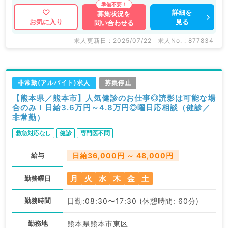
詳細を
募集状況を
見る
お気に入り
問い合わせる
求人更新日 : 2025/07/22
求人No. : 877834
非常勤(アルバイト)求人
募集停止
【熊本県／熊本市】人気健診のお仕事◎読影は可能な場
合のみ！日給3.6万円～4.8万円◎曜日応相談（健診／
非常勤）
救急対応なし
健診
専門医不問
給与
日給36,000円 ～ 48,000円
月
火
水
木
金
土
勤務曜日
勤務時間
日勤:08:30〜17:30 (休憩時間: 60分)
勤務地
熊本県熊本市東区