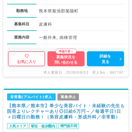
勤務地
熊本県菊池郡菊陽町
募集科目
皮膚科
業務内容
一般外来, 病棟管理
詳細を
募集状況を
見る
お気に入り
問い合わせる
求人更新日 : 2026/06/02
求人No. : 667197
非常勤(アルバイト)求人
募集停止
【熊本県／熊本市】希少な美容バイト・未経験の先生も
院長よりレクチャーあり◎日給6万円～／毎週平日1日
＋日曜日の勤務！（美容皮膚科・形成外科／非常勤）
人気エリア
駅近・徒歩圏内
専門医不問