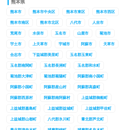
熊本県
熊本市
熊本市中央区
熊本市東区
熊本市西区
熊本市南区
熊本市北区
八代市
人吉市
荒尾市
水俣市
玉名市
山鹿市
菊池市
宇土市
上天草市
宇城市
阿蘇市
天草市
合志市
下益城郡美里町
玉名郡玉東町
玉名郡南関町
玉名郡長洲町
玉名郡和水町
菊池郡大津町
菊池郡菊陽町
阿蘇郡南小国町
阿蘇郡小国町
阿蘇郡産山村
阿蘇郡高森町
阿蘇郡西原村
阿蘇郡南阿蘇村
上益城郡御船町
上益城郡嘉島町
上益城郡益城町
上益城郡甲佐町
上益城郡山都町
八代郡氷川町
葦北郡芦北町
葦北郡津奈木町
球磨郡錦町
球磨郡多良木町