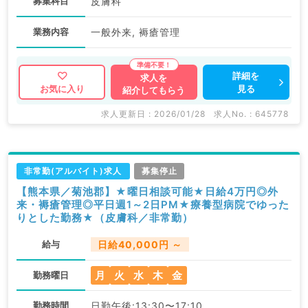
募集科目
皮膚科
業務内容
一般外来, 褥瘡管理
詳細を
求人を
見る
お気に入り
紹介してもらう
求人更新日 : 2026/01/28
求人No. : 645778
非常勤(アルバイト)求人
募集停止
【熊本県／菊池郡】★曜日相談可能★日給4万円◎外
来・褥瘡管理◎平日週1～2日PM★療養型病院でゆった
りとした勤務★（皮膚科／非常勤）
給与
日給40,000円 ～
月
火
水
木
金
勤務曜日
勤務時間
日勤午後:13:30〜17:10