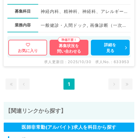
募集科目
神経内科、精神科、神経科、アレルギー科、リウマチ科、小児科、整形外科、形成外科、美容外科、脳神経外科、呼吸器外科、心臓血管外科、小児外科、皮膚科、泌尿器科、産婦人科、産科、婦人科、眼科、耳鼻咽喉科、気管食道科、放射線科、リハビリテーション科、麻酔科、ペインクリニック、人工透析科、緩和ケア科、一般内科、循環器内科、呼吸器内科、消化器内科、内分泌・代謝内科、腎臓内科、老年内科、血液内科、外科系全般、一般外科、消化器外科、乳腺外科、総合診療科、美容皮膚科、健診・人間ドック、救急科・ＩＣＵ、病理科、基礎医学系、膠原病科、スポーツ整形外科、大腸・肛門外科、その他、産業医
業務内容
一般健診・人間ドック, 画像診断（一次読影）
詳細を
募集状況を
見る
お気に入り
問い合わせる
求人更新日 : 2025/10/30
求人No. : 633953
1
【関連リンクから探す】
医師非常勤(アルバイト)求人を科目から探す