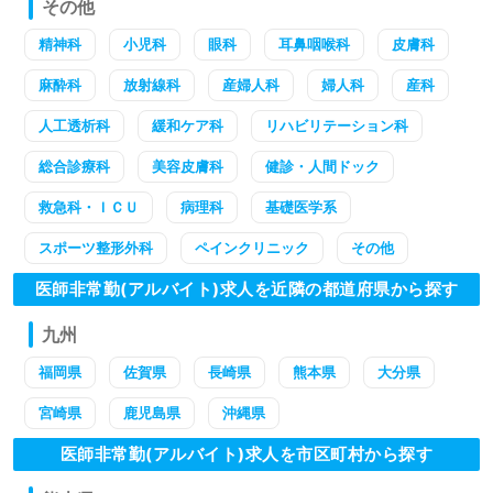
その他
精神科
小児科
眼科
耳鼻咽喉科
皮膚科
麻酔科
放射線科
産婦人科
婦人科
産科
人工透析科
緩和ケア科
リハビリテーション科
総合診療科
美容皮膚科
健診・人間ドック
救急科・ＩＣＵ
病理科
基礎医学系
スポーツ整形外科
ペインクリニック
その他
医師非常勤(アルバイト)求人を近隣の都道府県から探す
九州
福岡県
佐賀県
長崎県
熊本県
大分県
宮崎県
鹿児島県
沖縄県
医師非常勤(アルバイト)求人を市区町村から探す