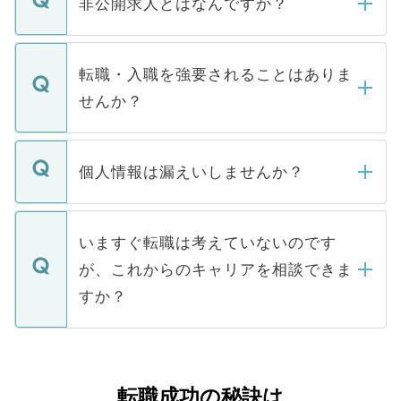
非公開求人とはなんですか？
お電話にて次のステップのご案内をいたし
ます。通常、5営業日以内にはご連絡をせて
マイナビDOCTORで取り扱っている求人の
いただきますので、しばらくお待ちくださ
うち約3割は、Webサイトからご覧いただ
転職・入職を強要されることはありま
い。
けない「非公開求人」です。非公開求人は
せんか？
下記の理由によって、一般には公開してい
ません。
転職・入職を強要することは一切ありませ
ん。また、仮に応募先から内定をいただい
個人情報は漏えいしませんか？
■応募殺到を避けるため 人気のある医療機
たとしても、ご本人が納得しない限り、内
関を公にしてしまうと、応募が殺到する場
定を承諾する必要はありません。内定先へ
個人情報が漏えいすることはありませんの
合があります。 選考を効率よく行うため
の辞退の連絡はキャリアパートナーが行い
で、ご安心ください。当サイトからの登録
いますぐ転職は考えていないのです
に、医療機関が求める条件に合った人材の
ますので、ご安心ください。
などで収集したご登録者様の個人情報は、
が、これからのキャリアを相談できま
みを人材紹介会社に依頼するケースが増え
ご本人のキャリアアップおよび転職活動の
ています。
すか？
支援を目的に使用いたします。お預かりし
ているすべての個人データはご本人の許可
お気軽にご相談ください。先生専任のキャ
なく、医療機関側に開示したり、第三者に
リアパートナーが将来のご希望などをおう
提供することは一切ありません。また弊社
かがいして、現在の医療機関の状況や紹介
転職成功の秘訣は
は、個人情報の取り扱いについての厳密な