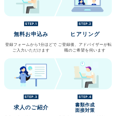
STEP.1
STEP.2
無料お申込み
ヒアリング
登録フォームから
1分ほどで
ご登録後、
アドバイザーが転
ご入力
いただけます
職の
ご希望を伺います
STEP.3
STEP.4
書類作成
求人のご紹介
面接対策