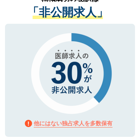
経験をまじえながら、適切なアドバイスを
管理基準を満たした事業者のみに付与され
「非公開求人」
させていただきます。すぐにご転職をされ
る、プライバシーマークを取得済みです。
ない方には、長期的なサポートが可能です
ご登録いただいた個人情報は、SSL（デー
ので、まずはご登録ください。
タ暗号化）によって保護されていますの
で、機密保持に関してもご安心ください。
他にはない独占求人を多数保有