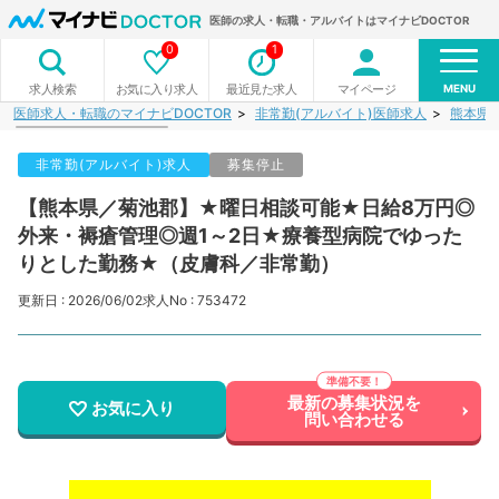
医師の求人・転職・アルバイトはマイナビDOCTOR
0
1
MENU
お気に入り求人
最近見た求人
マイページ
求人検索
医師求人・転職のマイナビDOCTOR
非常勤(アルバイト)医師求人
熊本県
非常勤(アルバイト)求人
募集停止
【熊本県／菊池郡】★曜日相談可能★日給8万円◎
外来・褥瘡管理◎週1～2日★療養型病院でゆった
りとした勤務★（皮膚科／非常勤）
更新日 : 2026/06/02
求人No : 753472
最新の募集状況を
お気に入り
問い合わせる