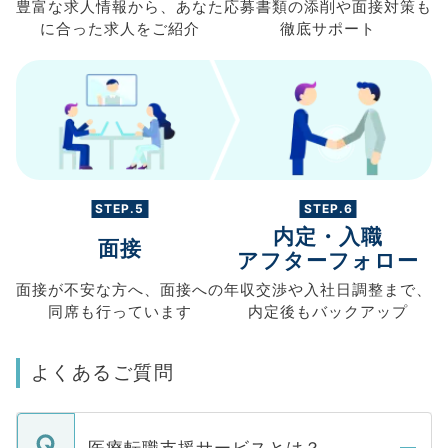
豊富な求人情報から、
あなた
応募書類の
添削や面接対策も
に合った求人を
ご紹介
徹底サポート
STEP.5
STEP.6
内定・入職
面接
アフターフォロー
面接が不安な方へ、
面接への
年収交渉や
入社日調整まで、
同席も
行っています
内定後もバックアップ
よくあるご質問
医療転職支援サービスとは？