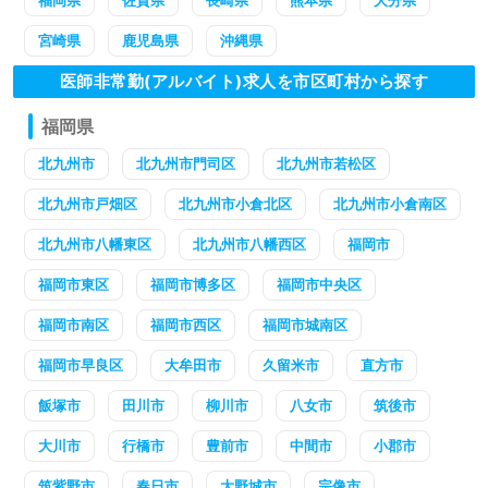
福岡県
佐賀県
長崎県
熊本県
大分県
宮崎県
鹿児島県
沖縄県
医師非常勤(アルバイト)求人を市区町村から探す
福岡県
北九州市
北九州市門司区
北九州市若松区
北九州市戸畑区
北九州市小倉北区
北九州市小倉南区
北九州市八幡東区
北九州市八幡西区
福岡市
福岡市東区
福岡市博多区
福岡市中央区
福岡市南区
福岡市西区
福岡市城南区
福岡市早良区
大牟田市
久留米市
直方市
飯塚市
田川市
柳川市
八女市
筑後市
大川市
行橋市
豊前市
中間市
小郡市
筑紫野市
春日市
大野城市
宗像市