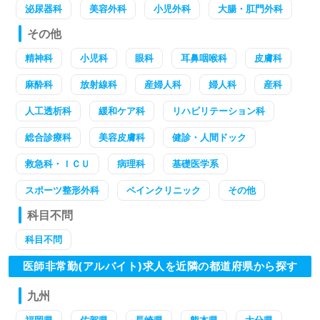
泌尿器科
美容外科
小児外科
大腸・肛門外科
その他
精神科
小児科
眼科
耳鼻咽喉科
皮膚科
麻酔科
放射線科
産婦人科
婦人科
産科
人工透析科
緩和ケア科
リハビリテーション科
総合診療科
美容皮膚科
健診・人間ドック
救急科・ＩＣＵ
病理科
基礎医学系
スポーツ整形外科
ペインクリニック
その他
科目不問
科目不問
医師非常勤(アルバイト)求人を近隣の都道府県から探す
九州