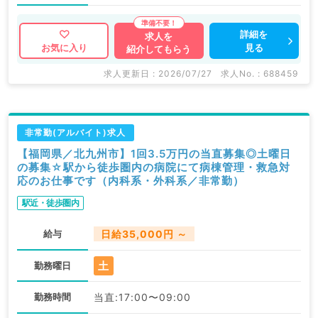
詳細を
求人を
見る
お気に入り
紹介してもらう
求人更新日 : 2026/07/27
求人No. : 688459
非常勤(アルバイト)求人
【福岡県／北九州市】1回3.5万円の当直募集◎土曜日
の募集☆駅から徒歩圏内の病院にて病棟管理・救急対
応のお仕事です（内科系・外科系／非常勤）
駅近・徒歩圏内
給与
日給35,000円 ～
土
勤務曜日
勤務時間
当直:17:00〜09:00