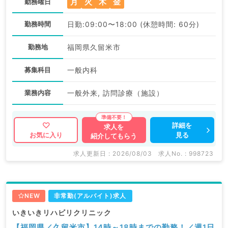
月
火
木
金
勤務曜日
勤務時間
日勤:09:00〜18:00 (休憩時間: 60分)
勤務地
福岡県久留米市
募集科目
一般内科
業務内容
一般外来, 訪問診療（施設）
詳細を
求人を
見る
お気に入り
紹介してもらう
求人更新日 : 2026/08/03
求人No. : 998723
NEW
非常勤(アルバイト)求人
いきいきリハビリクリニック
【福岡県／久留米市】14時～18時までの勤務！／週1日