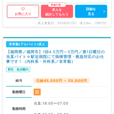
詳細を
求人を
見る
お気に入り
紹介してもらう
求人更新日 : 2026/07/31
求人No. : 785751
非常勤(アルバイト)求人
【福岡県／福岡市】1回4.5万円～5万円／第1日曜日の
当直バイト☆駅近病院にて病棟管理・救急対応のお仕
事です！（内科系・外科系／非常勤）
駅近・徒歩圏内
給与
日給45,000円 ～ 50,000円
日
勤務曜日
当直:18:00〜07:00
勤務時間