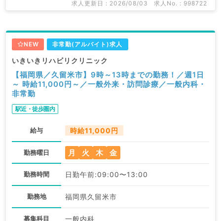
求人更新日 : 2026/08/03
求人No. : 998722
NEW
非常勤(アルバイト)求人
いきいきリハビリクリニック
【福岡県／久留米市】9時～13時までの勤務！／週1日
～ 時給11,000円～／一般外来・訪問診療／一般内科・
非常勤
駅近・徒歩圏内
給与
時給11,000円
月
火
木
金
勤務曜日
勤務時間
日勤午前:09:00〜13:00
勤務地
福岡県久留米市
募集科目
一般内科