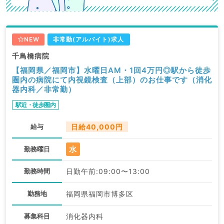
NEW
非常勤(アルバイト)求人
千鳥橋病院
【福岡県／福岡市】水曜日AM・1回4万円◎駅から徒歩
圏内の病院にて内視鏡検査（上部）のお仕事です（消化
器内科／非常勤）
駅近・徒歩圏内
給与
日給40,000円
水
勤務曜日
勤務時間
日勤午前:09:00〜13:00
勤務地
福岡県福岡市博多区
募集科目
消化器内科