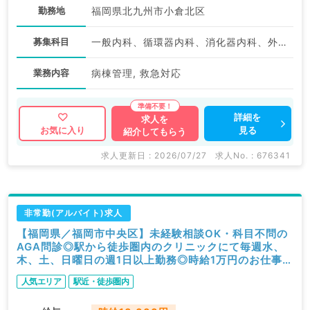
勤務地
福岡県北九州市小倉北区
募集科目
一般内科、循環器内科、消化器内科、外科系全般、一般外科、消化器外科
業務内容
病棟管理, 救急対応
詳細を
求人を
見る
お気に入り
紹介してもらう
求人更新日 : 2026/07/27
求人No. : 676341
非常勤(アルバイト)求人
【福岡県／福岡市中央区】未経験相談OK・科目不問の
AGA問診◎駅から徒歩圏内のクリニックにて毎週水、
木、土、日曜日の週1日以上勤務◎時給1万円のお仕事で
す（科目不問／非常勤）
人気エリア
駅近・徒歩圏内