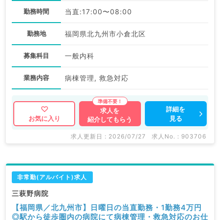
勤務時間
当直:17:00〜08:00
勤務地
福岡県北九州市小倉北区
募集科目
一般内科
業務内容
病棟管理, 救急対応
詳細を
求人を
見る
お気に入り
紹介してもらう
求人更新日 : 2026/07/27
求人No. : 903706
非常勤(アルバイト)求人
三萩野病院
【福岡県／北九州市】日曜日の当直勤務・1勤務4万円
◎駅から徒歩圏内の病院にて病棟管理・救急対応のお仕