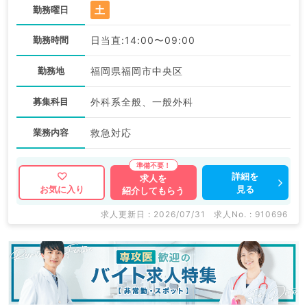
土
勤務曜日
勤務時間
日当直:14:00〜09:00
勤務地
福岡県福岡市中央区
募集科目
外科系全般、一般外科
業務内容
救急対応
詳細を
求人を
見る
お気に入り
紹介してもらう
求人更新日 : 2026/07/31
求人No. : 910696