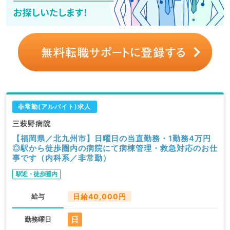
非常勤(アルバイト)求人
三萩野病院
【福岡県／北九州市】日曜日の当直勤務・1勤務4万円
◎駅から徒歩圏内の病院にて病棟管理・救急対応のお仕
事です（内科系／非常勤）
駅近・徒歩圏内
給与
日給40,000円
日
勤務曜日