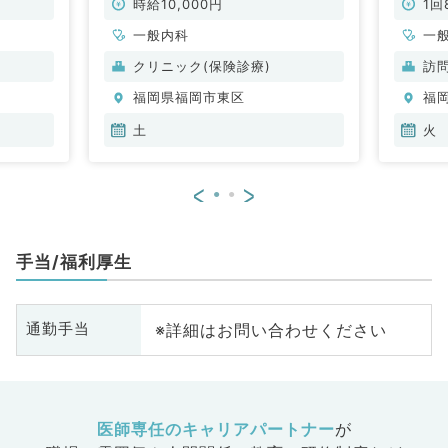
時給10,000円
1回
一般内科
一
クリニック(保険診療)
訪
福岡県福岡市東区
福
土
火
<
>
手当/福利厚生
※詳細はお問い合わせください
通勤手当
医師専任のキャリアパートナー
が