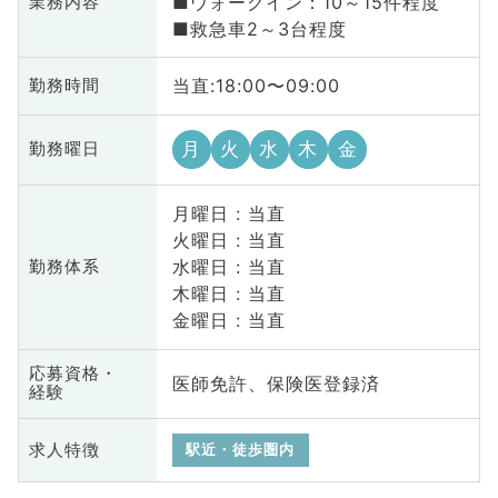
■ウォークイン：10～15件程度
業務内容
■救急車2～3台程度
当直:18:00〜09:00
勤務時間
月
火
水
木
金
勤務曜日
月曜日 : 当直
火曜日 : 当直
水曜日 : 当直
勤務体系
木曜日 : 当直
金曜日 : 当直
応募資格・
医師免許、保険医登録済
経験
求人特徴
駅近・徒歩圏内