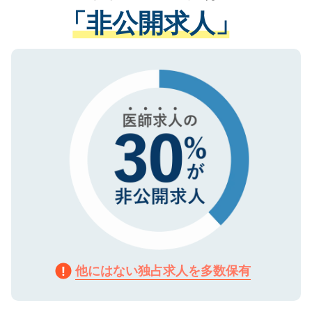
経験をまじえながら、適切なアドバイスを
管理基準を満たした事業者のみに付与され
「非公開求人」
させていただきます。すぐにご転職をされ
る、プライバシーマークを取得済みです。
ない方には、長期的なサポートが可能です
ご登録いただいた個人情報は、SSL（デー
ので、まずはご登録ください。
タ暗号化）によって保護されていますの
で、機密保持に関してもご安心ください。
他にはない独占求人を多数保有