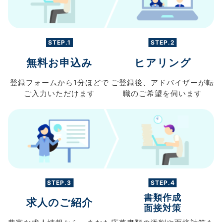
STEP.1
STEP.2
無料お申込み
ヒアリング
登録フォームから
1分ほどで
ご登録後、
アドバイザーが転
ご入力
いただけます
職の
ご希望を伺います
STEP.3
STEP.4
書類作成
求人のご紹介
面接対策