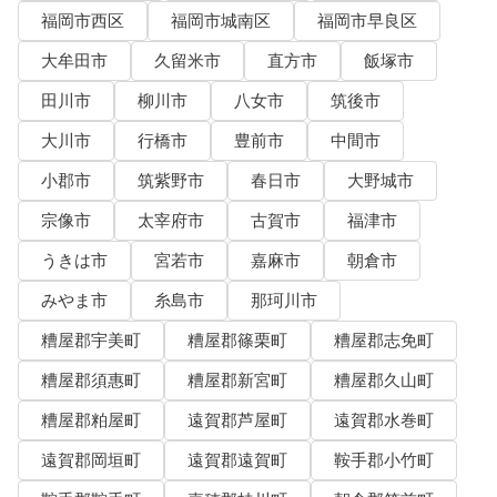
福岡市西区
福岡市城南区
福岡市早良区
大牟田市
久留米市
直方市
飯塚市
田川市
柳川市
八女市
筑後市
大川市
行橋市
豊前市
中間市
小郡市
筑紫野市
春日市
大野城市
宗像市
太宰府市
古賀市
福津市
うきは市
宮若市
嘉麻市
朝倉市
みやま市
糸島市
那珂川市
糟屋郡宇美町
糟屋郡篠栗町
糟屋郡志免町
糟屋郡須惠町
糟屋郡新宮町
糟屋郡久山町
糟屋郡粕屋町
遠賀郡芦屋町
遠賀郡水巻町
遠賀郡岡垣町
遠賀郡遠賀町
鞍手郡小竹町