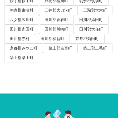
鞍手郡鞍手町
嘉穂郡桂川町
朝倉郡筑前町
朝倉郡東峰村
三井郡大刀洗町
三潴郡大木町
八女郡広川町
田川郡香春町
田川郡添田町
田川郡糸田町
田川郡川崎町
田川郡大任町
田川郡赤村
田川郡福智町
京都郡苅田町
京都郡みやこ町
築上郡吉富町
築上郡上毛町
築上郡築上町