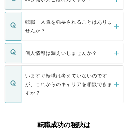
お電話にて次のステップのご案内をいたし
ます。通常、5営業日以内にはご連絡をせて
マイナビDOCTORで取り扱っている求人の
いただきますので、しばらくお待ちくださ
うち約3割は、Webサイトからご覧いただ
転職・入職を強要されることはありま
い。
けない「非公開求人」です。非公開求人は
せんか？
下記の理由によって、一般には公開してい
ません。
転職・入職を強要することは一切ありませ
ん。また、仮に応募先から内定をいただい
個人情報は漏えいしませんか？
■応募殺到を避けるため 人気のある医療機
たとしても、ご本人が納得しない限り、内
関を公にしてしまうと、応募が殺到する場
定を承諾する必要はありません。内定先へ
個人情報が漏えいすることはありませんの
合があります。 選考を効率よく行うため
の辞退の連絡はキャリアパートナーが行い
で、ご安心ください。当サイトからの登録
いますぐ転職は考えていないのです
に、医療機関が求める条件に合った人材の
ますので、ご安心ください。
などで収集したご登録者様の個人情報は、
が、これからのキャリアを相談できま
みを人材紹介会社に依頼するケースが増え
ご本人のキャリアアップおよび転職活動の
ています。
すか？
支援を目的に使用いたします。お預かりし
ているすべての個人データはご本人の許可
お気軽にご相談ください。先生専任のキャ
なく、医療機関側に開示したり、第三者に
リアパートナーが将来のご希望などをおう
提供することは一切ありません。また弊社
かがいして、現在の医療機関の状況や紹介
転職成功の秘訣は
は、個人情報の取り扱いについての厳密な