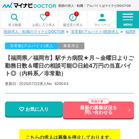
医師の求人・転職・アルバイトはマイナビDOCTOR
0
1
MENU
お気に入り求人
最近見た求人
マイページ
求人検索
医師求人・転職のマイナビDOCTOR
非常勤(アルバイト)医師求人
福岡県
非常勤(アルバイト)求人
募集停止
【福岡県／福岡市】駅チカ病院★月～金曜日よりご
勤務日数＆曜日の相談可能◎日給4万円の当直バイ
ト◎（内科系／非常勤）
更新日 : 2025/07/22
求人No : 629043
最新の募集状況を
お気に入り
問い合わせる
こちらの求人は募集を停止しております。