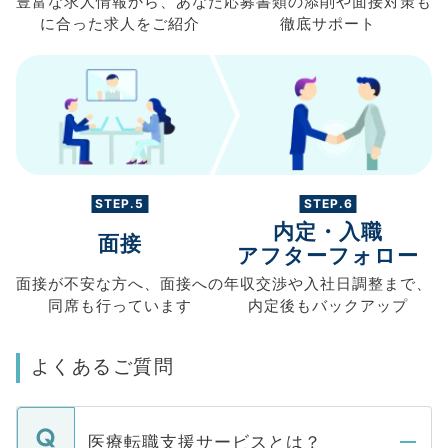
豊富な求人情報から、
あなた
応募書類の
添削や面接対策も
に合った求人を
ご紹介
徹底サポート
STEP.5
STEP.6
内定・入職
面接
アフターフォロー
面接が不安な方へ、
面接への
年収交渉や
入社日調整まで、
同席も
行っています
内定後もバックアップ
よくあるご質問
医療転職支援サービスとは？