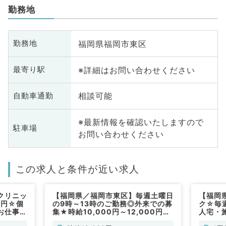
勤務地
福岡県福岡市東区
勤務地
※詳細はお問い合わせください
最寄り駅
相談可能
自動車通勤
※最新情報を確認いたしますので
駐車場
お問い合わせください
この求人と条件が近い求人
クリニッ
【福岡県／福岡市東区】毎週土曜日
【福岡
0円☆個
の9時～13時のご勤務◎外来での募
ク☆毎週
お仕事で
集★時給10,000円～12,000円
人宅・
（一般内科／非常勤）
す！（