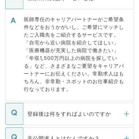
医師専任のキャリアパートナーがご希望条
件などをおうかがいし、ご希望にマッチし
たご入職先をご紹介するサービスです。
「自宅から近い病院を紹介してほしい」
「医療機器が充実した病院で働きたい」
「年収1,500万円以上の病院を探してい
る」など、さまざまなご要望をキャリアパ
ートナーにお伝えください。常勤求人はも
ちろん、非常勤・スポットのお仕事紹介も
行なっております。
登録後は何をすればよいのですか
ご登録いただきましたら、弊社担当者がご
登録内容を確認し、その後メールもしくは
非公開求人とはなんですか？