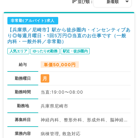
並び順：
新着順
非常勤(アルバイト)求人
【兵庫県／尼崎市】駅から徒歩圏内・インセンティブあ
り◎毎週月曜日・1回5万円◎当直のお仕事です（一般
内科・一般外科／非常勤）
人気エリア
ゆったりめ勤務
駅近・徒歩圏内
給与
単価50,000円
月
勤務曜日
勤務時間
当直:19:00〜08:00
勤務地
兵庫県尼崎市
募集科目
神経内科、整形外科、形成外科、脳神経外科、呼吸器外科、心臓血管外科、小児外科、泌尿器科、一般内科、循環器内科、呼吸器内科、消化器内科、内分泌・代謝内科、腎臓内科、老年内科、血液内科、外科系全般、一般外科、消化器外科、乳腺外科、膠原病科、スポーツ整形外科、大腸・肛門外科
業務内容
病棟管理, 救急対応