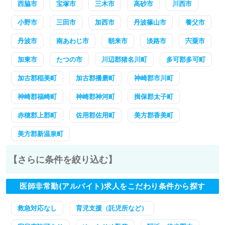
西脇市
宝塚市
三木市
高砂市
川西市
小野市
三田市
加西市
丹波篠山市
養父市
丹波市
南あわじ市
朝来市
淡路市
宍粟市
加東市
たつの市
川辺郡猪名川町
多可郡多可町
加古郡稲美町
加古郡播磨町
神崎郡市川町
神崎郡福崎町
神崎郡神河町
揖保郡太子町
赤穂郡上郡町
佐用郡佐用町
美方郡香美町
美方郡新温泉町
【さらに条件を絞り込む】
医師非常勤(アルバイト)求人をこだわり条件から探す
救急対応なし
育児支援（託児所など）