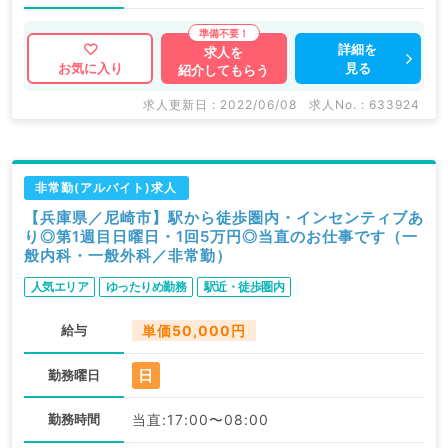
詳細を
求人を
見る
お気に入り
紹介してもらう
求人更新日 : 2022/06/08
求人No. : 633924
非常勤(アルバイト)求人
【兵庫県／尼崎市】駅から徒歩圏内・インセンティブあ
り◎第1週目日曜日・1回5万円◎当直のお仕事です（一
般内科・一般外科／非常勤）
人気エリア
ゆったりめ勤務
駅近・徒歩圏内
給与
単価50,000円
日
勤務曜日
勤務時間
当直:17:00〜08:00