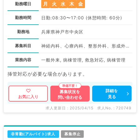
月
火
水
木
金
勤務曜日
勤務時間
日勤:08:30〜17:00 (休憩時間: 60分)
勤務地
兵庫県神戸市中央区
募集科目
神経内科、心療内科、整形外科、形成外科、脳神経外科、呼吸器外科、心臓血管外科、小児外科、泌尿器科、リハビリテーション科、外科系全般、一般外科、消化器外科、乳腺外科、膠原病科、スポーツ整形外科、大腸・肛門外科、脊髄・脊椎外科
業務内容
一般外来, 病棟管理, 救急対応, 病棟管理
挿管対応が必要な場合があります。
詳細を
募集状況を
見る
お気に入り
問い合わせる
求人更新日 : 2025/04/15
求人No. : 720749
非常勤(アルバイト)求人
募集停止