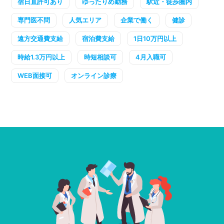
宿日直許可あり
ゆったりめ勤務
駅近・徒歩圏内
専門医不問
人気エリア
企業で働く
健診
遠方交通費支給
宿泊費支給
1日10万円以上
時給1.3万円以上
時短相談可
4月入職可
WEB面接可
オンライン診療