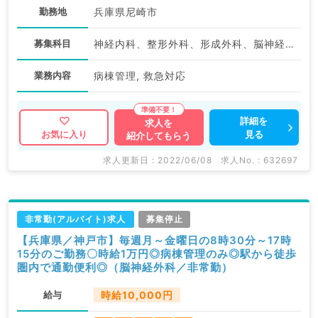
勤務地
兵庫県尼崎市
募集科目
神経内科、整形外科、形成外科、脳神経外科、呼吸器外科、心臓血管外科、小児外科、泌尿器科、一般内科、循環器内科、呼吸器内科、消化器内科、内分泌・代謝内科、腎臓内科、老年内科、血液内科、外科系全般、一般外科、消化器外科、乳腺外科、膠原病科、スポーツ整形外科、大腸・肛門外科
業務内容
病棟管理, 救急対応
詳細を
求人を
見る
お気に入り
紹介してもらう
求人更新日 : 2022/06/08
求人No. : 632697
非常勤(アルバイト)求人
募集停止
【兵庫県／神戸市】毎週月～金曜日の8時30分～17時
15分のご勤務〇時給1万円◎病棟管理のみ◎駅から徒歩
圏内で通勤便利◎（脳神経外科／非常勤）
給与
時給10,000円