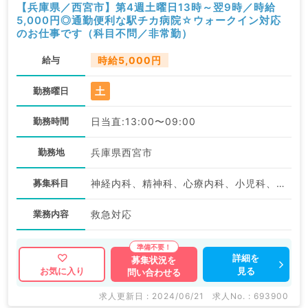
【兵庫県／西宮市】第4週土曜日13時～翌9時／時給
5,000円◎通勤便利な駅チカ病院☆ウォークイン対応
のお仕事です（科目不問／非常勤）
給与
時給5,000円
土
勤務曜日
勤務時間
日当直:13:00〜09:00
勤務地
兵庫県西宮市
募集科目
神経内科、精神科、心療内科、小児科、整形外科、形成外科、脳神経外科、呼吸器外科、心臓血管外科、小児外科、泌尿器科、産婦人科、一般内科、循環器内科、呼吸器内科、消化器内科、内分泌・代謝内科、腎臓内科、老年内科、血液内科、外科系全般、一般外科、消化器外科、膠原病科、スポーツ整形外科、大腸・肛門外科、脊髄・脊椎外科
業務内容
救急対応
詳細を
募集状況を
見る
お気に入り
問い合わせる
求人更新日 : 2024/06/21
求人No. : 693900