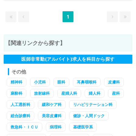
1
【関連リンクから探す】
医師非常勤(アルバイト)求人を科目から探す
その他
精神科
小児科
眼科
耳鼻咽喉科
皮膚科
麻酔科
放射線科
産婦人科
婦人科
産科
人工透析科
緩和ケア科
リハビリテーション科
総合診療科
美容皮膚科
健診・人間ドック
救急科・ＩＣＵ
病理科
基礎医学系