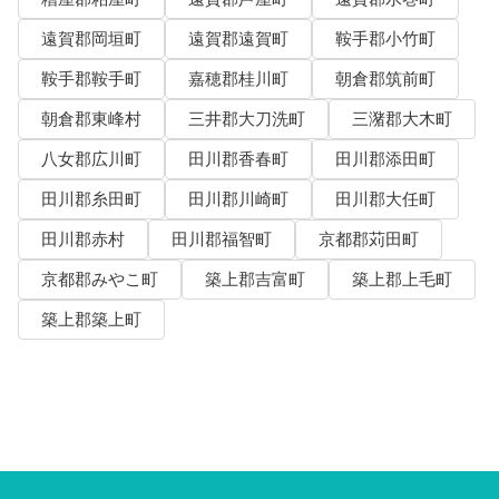
遠賀郡岡垣町
遠賀郡遠賀町
鞍手郡小竹町
鞍手郡鞍手町
嘉穂郡桂川町
朝倉郡筑前町
朝倉郡東峰村
三井郡大刀洗町
三潴郡大木町
八女郡広川町
田川郡香春町
田川郡添田町
田川郡糸田町
田川郡川崎町
田川郡大任町
田川郡赤村
田川郡福智町
京都郡苅田町
京都郡みやこ町
築上郡吉富町
築上郡上毛町
築上郡築上町