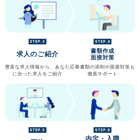
STEP.3
STEP.4
書類作成
求人のご紹介
面接対策
豊富な求人情報から、
あなた
応募書類の
添削や面接対策も
に合った求人を
ご紹介
徹底サポート
STEP.5
STEP.6
内定・入職