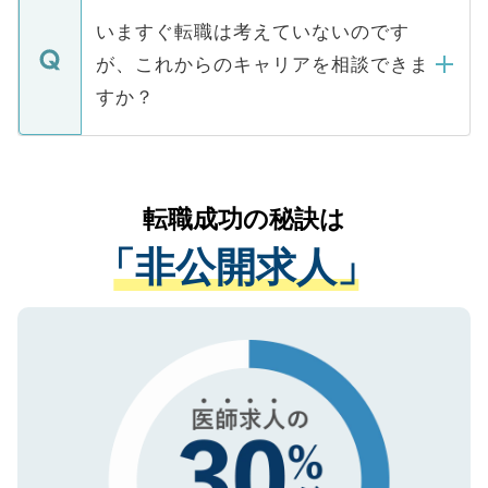
合があります。 選考を効率よく行うため
の辞退の連絡はキャリアパートナーが行い
で、ご安心ください。当サイトからの登録
いますぐ転職は考えていないのです
に、医療機関が求める条件に合った人材の
ますので、ご安心ください。
などで収集したご登録者様の個人情報は、
が、これからのキャリアを相談できま
みを人材紹介会社に依頼するケースが増え
ご本人のキャリアアップおよび転職活動の
ています。
すか？
支援を目的に使用いたします。お預かりし
ているすべての個人データはご本人の許可
お気軽にご相談ください。先生専任のキャ
なく、医療機関側に開示したり、第三者に
リアパートナーが将来のご希望などをおう
提供することは一切ありません。また弊社
かがいして、現在の医療機関の状況や紹介
転職成功の秘訣は
は、個人情報の取り扱いについての厳密な
経験をまじえながら、適切なアドバイスを
管理基準を満たした事業者のみに付与され
「非公開求人」
させていただきます。すぐにご転職をされ
る、プライバシーマークを取得済みです。
ない方には、長期的なサポートが可能です
ご登録いただいた個人情報は、SSL（デー
ので、まずはご登録ください。
タ暗号化）によって保護されていますの
で、機密保持に関してもご安心ください。