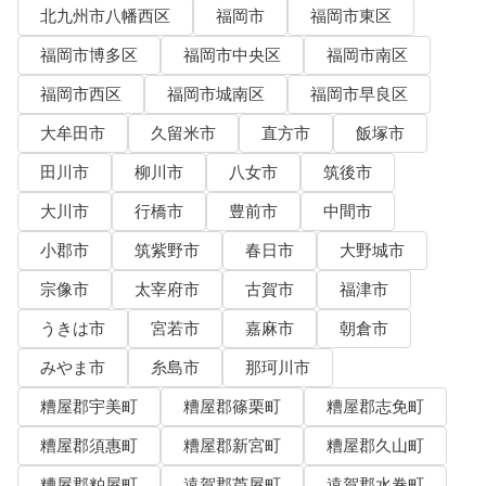
北九州市八幡西区
福岡市
福岡市東区
福岡市博多区
福岡市中央区
福岡市南区
福岡市西区
福岡市城南区
福岡市早良区
大牟田市
久留米市
直方市
飯塚市
田川市
柳川市
八女市
筑後市
大川市
行橋市
豊前市
中間市
小郡市
筑紫野市
春日市
大野城市
宗像市
太宰府市
古賀市
福津市
うきは市
宮若市
嘉麻市
朝倉市
みやま市
糸島市
那珂川市
糟屋郡宇美町
糟屋郡篠栗町
糟屋郡志免町
糟屋郡須惠町
糟屋郡新宮町
糟屋郡久山町
糟屋郡粕屋町
遠賀郡芦屋町
遠賀郡水巻町