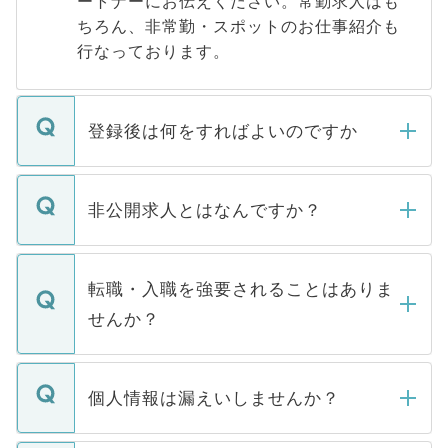
ートナーにお伝えください。常勤求人はも
ちろん、非常勤・スポットのお仕事紹介も
行なっております。
登録後は何をすればよいのですか
ご登録いただきましたら、弊社担当者がご
登録内容を確認し、その後メールもしくは
非公開求人とはなんですか？
お電話にて次のステップのご案内をいたし
ます。通常、5営業日以内にはご連絡をせて
マイナビDOCTORで取り扱っている求人の
いただきますので、しばらくお待ちくださ
うち約3割は、Webサイトからご覧いただ
転職・入職を強要されることはありま
い。
けない「非公開求人」です。非公開求人は
せんか？
下記の理由によって、一般には公開してい
ません。
転職・入職を強要することは一切ありませ
ん。また、仮に応募先から内定をいただい
個人情報は漏えいしませんか？
■応募殺到を避けるため 人気のある医療機
たとしても、ご本人が納得しない限り、内
関を公にしてしまうと、応募が殺到する場
定を承諾する必要はありません。内定先へ
個人情報が漏えいすることはありませんの