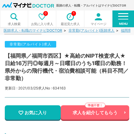
医師の求人・転職・アルバイトはマイナビDOCTOR
0
1
MENU
お気に入り求人
最近見た求人
マイページ
求人検索
医師求人・転職のマイナビDOCTOR
非常勤(アルバイト)医師求人
福岡県
非常勤(アルバイト)求人
【福岡県／福岡市西区】★高給のNIPT検査求人★
日給16万円◎毎週月～日曜日のうち1曜日の勤務！
県外からの飛行機代・宿泊費相談可能（科目不問／
非常勤）
更新日 : 2021/03/25
求人No : 634163
お気に入り
求人を紹介してもらう