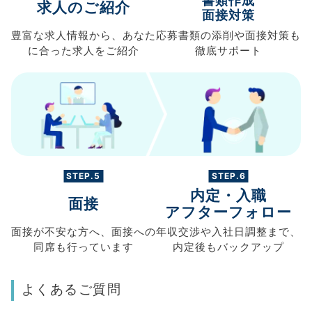
書類作成
求人のご紹介
面接対策
豊富な求人情報から、
あなた
応募書類の
添削や面接対策も
に合った求人を
ご紹介
徹底サポート
STEP.5
STEP.6
内定・入職
面接
アフターフォロー
面接が不安な方へ、
面接への
年収交渉や
入社日調整まで、
同席も
行っています
内定後もバックアップ
よくあるご質問