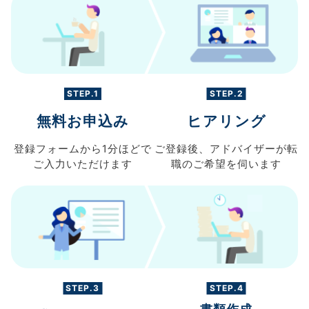
STEP.1
STEP.2
無料お申込み
ヒアリング
登録フォームから
1分ほどで
ご登録後、
アドバイザーが転
ご入力
いただけます
職の
ご希望を伺います
STEP.3
STEP.4