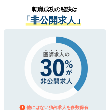
リアパートナーが将来のご希望などをおう
提供することは一切ありません。また弊社
かがいして、現在の医療機関の状況や紹介
転職成功の秘訣は
は、個人情報の取り扱いについての厳密な
経験をまじえながら、適切なアドバイスを
管理基準を満たした事業者のみに付与され
「非公開求人」
させていただきます。すぐにご転職をされ
る、プライバシーマークを取得済みです。
ない方には、長期的なサポートが可能です
ご登録いただいた個人情報は、SSL（デー
ので、まずはご登録ください。
タ暗号化）によって保護されていますの
で、機密保持に関してもご安心ください。
他にはない独占求人を多数保有