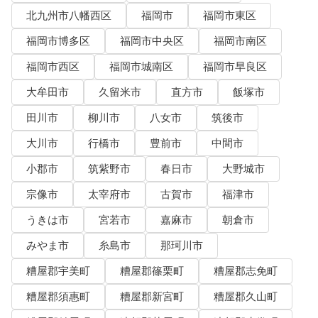
北九州市八幡西区
福岡市
福岡市東区
福岡市博多区
福岡市中央区
福岡市南区
福岡市西区
福岡市城南区
福岡市早良区
大牟田市
久留米市
直方市
飯塚市
田川市
柳川市
八女市
筑後市
大川市
行橋市
豊前市
中間市
小郡市
筑紫野市
春日市
大野城市
宗像市
太宰府市
古賀市
福津市
うきは市
宮若市
嘉麻市
朝倉市
みやま市
糸島市
那珂川市
糟屋郡宇美町
糟屋郡篠栗町
糟屋郡志免町
糟屋郡須惠町
糟屋郡新宮町
糟屋郡久山町