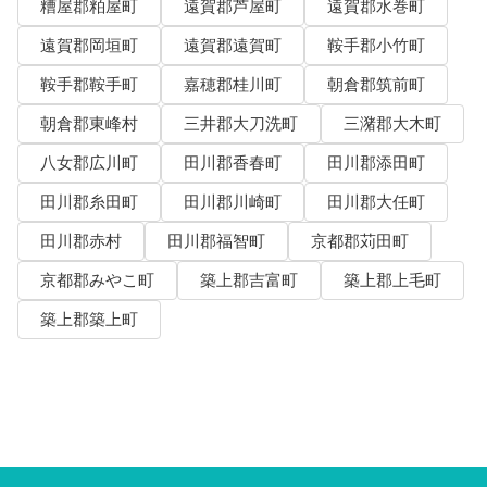
糟屋郡粕屋町
遠賀郡芦屋町
遠賀郡水巻町
遠賀郡岡垣町
遠賀郡遠賀町
鞍手郡小竹町
鞍手郡鞍手町
嘉穂郡桂川町
朝倉郡筑前町
朝倉郡東峰村
三井郡大刀洗町
三潴郡大木町
八女郡広川町
田川郡香春町
田川郡添田町
田川郡糸田町
田川郡川崎町
田川郡大任町
田川郡赤村
田川郡福智町
京都郡苅田町
京都郡みやこ町
築上郡吉富町
築上郡上毛町
築上郡築上町