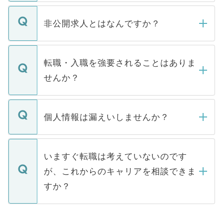
ご登録いただきましたら、弊社担当者がご
登録内容を確認し、その後メールもしくは
非公開求人とはなんですか？
お電話にて次のステップのご案内をいたし
ます。通常、5営業日以内にはご連絡をせて
マイナビDOCTORで取り扱っている求人の
いただきますので、しばらくお待ちくださ
うち約3割は、Webサイトからご覧いただ
転職・入職を強要されることはありま
い。
けない「非公開求人」です。非公開求人は
せんか？
下記の理由によって、一般には公開してい
ません。
転職・入職を強要することは一切ありませ
ん。また、仮に応募先から内定をいただい
個人情報は漏えいしませんか？
■応募殺到を避けるため 人気のある医療機
たとしても、ご本人が納得しない限り、内
関を公にしてしまうと、応募が殺到する場
定を承諾する必要はありません。内定先へ
個人情報が漏えいすることはありませんの
合があります。 選考を効率よく行うため
の辞退の連絡はキャリアパートナーが行い
で、ご安心ください。当サイトからの登録
いますぐ転職は考えていないのです
に、医療機関が求める条件に合った人材の
ますので、ご安心ください。
などで収集したご登録者様の個人情報は、
が、これからのキャリアを相談できま
みを人材紹介会社に依頼するケースが増え
ご本人のキャリアアップおよび転職活動の
ています。
すか？
支援を目的に使用いたします。お預かりし
ているすべての個人データはご本人の許可
お気軽にご相談ください。先生専任のキャ
なく、医療機関側に開示したり、第三者に