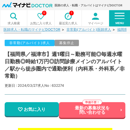
医師の求人・転職・アルバイトはマイナビDOCTOR
0
1
MENU
お気に入り求人
最近見た求人
マイページ
求人検索
医師求人・転職のマイナビDOCTOR
非常勤(アルバイト)医師求人
福岡県
非常勤(アルバイト)求人
募集停止
【福岡県／福津市】週1曜日～勤務可能◎毎週水曜
日勤務◎時給1万円◎訪問診療メインのアルバイト
／駅から徒歩圏内で通勤便利（内科系・外科系／非
常勤）
更新日 : 2024/03/27
求人No : 632274
最新の募集状況を
お気に入り
問い合わせる