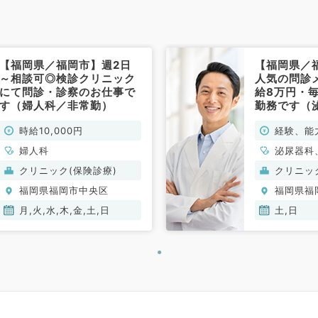
【福岡県／福岡市】週2日
【福岡県／
～相談可◎検診クリニック
人気の問診
にて問診・診察のお仕事で
給8万円・
す（婦人科／非常勤）
勤務です（
科／非常勤
時給10,000円
経験、能
規定によ
婦人科
泌尿器科
科、婦人
クリニック(保険診療)
クリニッ
療）
福岡県福岡市中央区
福岡県福
月,火,水,木,金,土,日
土,日