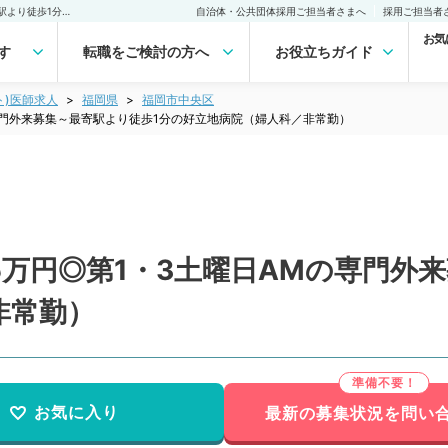
【福岡県／福岡市】コマ5万円◎第1・3土曜日AMの専門外来募集～最寄駅より徒歩1分の好立地病院（婦人科／非常勤）非常勤(アルバイト)の求人｜医師の求人・転職・アルバイトは【マイナビDOCTOR】
自治体・公共団体採用ご担当者さまへ
採用ご担当者
お気
す
転職をご検討の方へ
お役立ちガイド
ト)医師求人
福岡県
福岡市中央区
専門外来募集～最寄駅より徒歩1分の好立地病院（婦人科／非常勤）
万円◎第1・3土曜日AMの専門外
非常勤）
お気に入り
最新の募集状況を問い