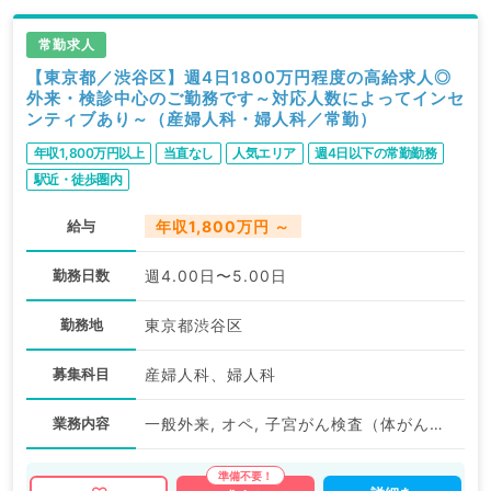
常勤求人
【東京都／渋谷区】週4日1800万円程度の高給求人◎
外来・検診中心のご勤務です～対応人数によってインセ
ンティブあり～（産婦人科・婦人科／常勤）
年収1,800万円以上
当直なし
人気エリア
週4日以下の常勤勤務
駅近・徒歩圏内
給与
年収1,800万円 ～
勤務日数
週4.00日〜5.00日
勤務地
東京都渋谷区
募集科目
産婦人科、婦人科
業務内容
一般外来, オペ, 子宮がん検査（体がん）, 子宮がん検査（頚がん）, その他, その他, その他, 予防接種