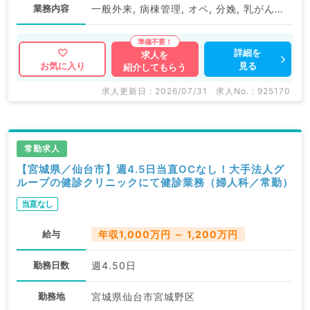
業務内容
一般外来, 病棟管理, オペ, 分娩, 乳がん検査, 子宮がん検査（体がん）, 子宮がん検査（頚がん）
詳細を
求人を
見る
お気に入り
紹介してもらう
求人更新日 : 2026/07/31
求人No. : 925170
常勤求人
【宮城県／仙台市】週4.5日当直OCなし！大手法人グ
ループの健診クリニックにて健診業務（婦人科／常勤）
当直なし
給与
年収1,000万円 ～ 1,200万円
勤務日数
週4.50日
勤務地
宮城県仙台市宮城野区