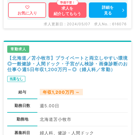
詳細を
求人を
見る
お気に入り
紹介してもらう
求人更新日 : 2024/05/07
求人No. : 616076
常勤求人
【北海道／苫小牧市】プライベートと両立しやすい環境
◎一般健診・人間ドック・子宮がん検診・画像診断のお
仕事◇週5日年収1,200万円～◎（婦人科／常勤）
当直なし
給与
年収1,200万円 ～
勤務日数
週5.00日
勤務地
北海道苫小牧市
募集科目
婦人科、健診・人間ドック