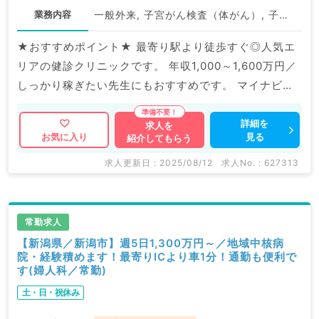
業務内容
一般外来, 子宮がん検査（体がん）, 子宮がん検査（頚がん）
★おすすめポイント★ 最寄り駅より徒歩すぐ◎人気エ
リアの健診クリニックです。 年収1,000～1,600万円／
しっかり稼ぎたい先生にもおすすめです。 マイナビ
DOCTORでは病院やクリニックなどの医療機関求人は
もちろんのこと、 掲載情報以外にも産業医等の企業系
詳細を
求人を
見る
お気に入り
紹介してもらう
求人も多数扱っています。 求人内容の詳細等はお気軽
にお問合せ下さい。
求人更新日 : 2025/08/12
求人No. : 627313
常勤求人
【新潟県／新潟市】週5日1,300万円～／地域中核病
院・経験積めます！最寄りICより車1分！通勤も便利で
す(婦人科／常勤)
土・日・祝休み