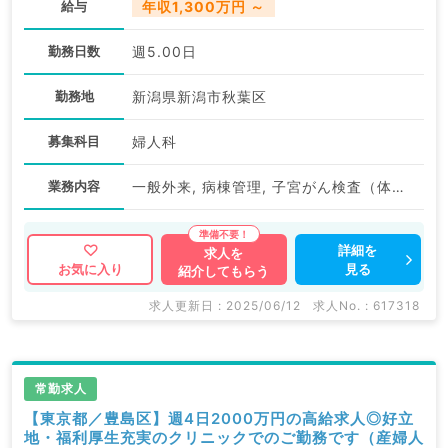
給与
年収1,300万円 ～
勤務日数
週5.00日
勤務地
新潟県新潟市秋葉区
募集科目
婦人科
業務内容
一般外来, 病棟管理, 子宮がん検査（体がん）, 子宮がん検査（頚がん）, 救急対応
詳細を
求人を
見る
お気に入り
紹介してもらう
求人更新日 : 2025/06/12
求人No. : 617318
常勤求人
【東京都／豊島区】週4日2000万円の高給求人◎好立
地・福利厚生充実のクリニックでのご勤務です（産婦人