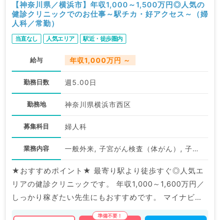
【神奈川県／横浜市】年収1,000～1,500万円◎人気の
健診クリニックでのお仕事～駅チカ・好アクセス～（婦
人科／常勤）
当直なし
人気エリア
駅近・徒歩圏内
給与
年収1,000万円 ～
勤務日数
週5.00日
勤務地
神奈川県横浜市西区
募集科目
婦人科
業務内容
一般外来, 子宮がん検査（体がん）, 子宮がん検査（頚がん）
★おすすめポイント★ 最寄り駅より徒歩すぐ◎人気エ
リアの健診クリニックです。 年収1,000～1,600万円／
しっかり稼ぎたい先生にもおすすめです。 マイナビ
DOCTORでは病院やクリニックなどの医療機関求人は