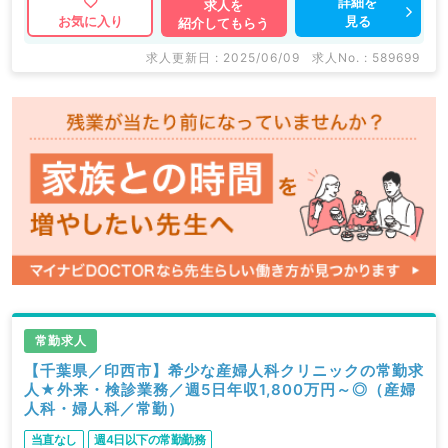
詳細を
求人を
見る
お気に入り
紹介してもらう
求人更新日 : 2025/06/09
求人No. : 589699
常勤求人
【千葉県／印西市】希少な産婦人科クリニックの常勤求
人★外来・検診業務／週5日年収1,800万円～◎（産婦
人科・婦人科／常勤）
当直なし
週4日以下の常勤勤務