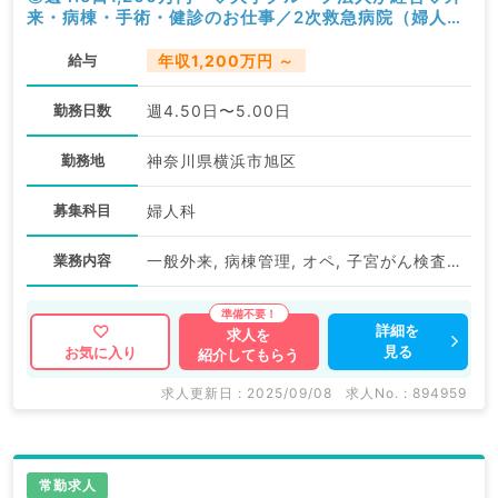
来・病棟・手術・健診のお仕事／2次救急病院（婦人科
／常勤）
給与
年収1,200万円 ～
勤務日数
週4.50日〜5.00日
勤務地
神奈川県横浜市旭区
募集科目
婦人科
業務内容
一般外来, 病棟管理, オペ, 子宮がん検査（体がん）, 子宮がん検査（頚がん）, 検診
詳細を
求人を
見る
お気に入り
紹介してもらう
求人更新日 : 2025/09/08
求人No. : 894959
常勤求人