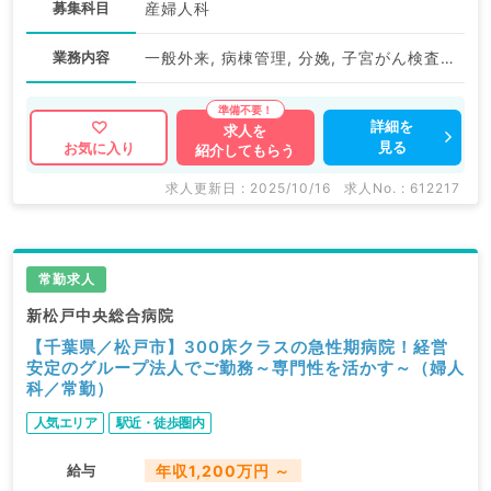
募集科目
産婦人科
業務内容
一般外来, 病棟管理, 分娩, 子宮がん検査（体がん）, 子宮がん検査（頚がん）
詳細を
求人を
見る
お気に入り
紹介してもらう
求人更新日 : 2025/10/16
求人No. : 612217
常勤求人
新松戸中央総合病院
【千葉県／松戸市】300床クラスの急性期病院！経営
安定のグループ法人でご勤務～専門性を活かす～（婦人
科／常勤）
人気エリア
駅近・徒歩圏内
給与
年収1,200万円 ～