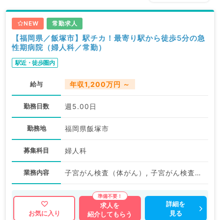
NEW
常勤求人
【福岡県／飯塚市】駅チカ！最寄り駅から徒歩5分の急
性期病院（婦人科／常勤）
駅近・徒歩圏内
給与
年収1,200万円 ～
勤務日数
週5.00日
勤務地
福岡県飯塚市
募集科目
婦人科
業務内容
子宮がん検査（体がん）, 子宮がん検査（頚がん）, 検診, 乳房視触診
詳細を
求人を
見る
お気に入り
紹介してもらう