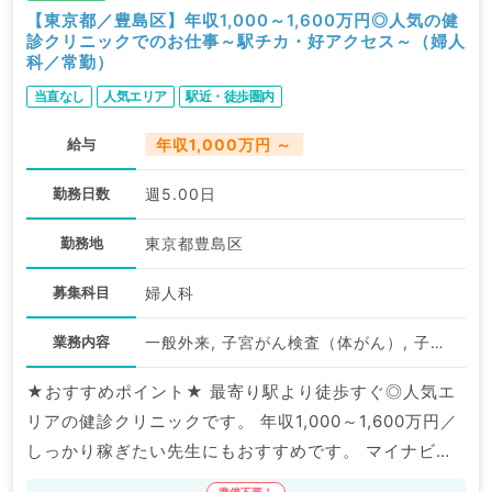
【東京都／豊島区】年収1,000～1,600万円◎人気の健
診クリニックでのお仕事～駅チカ・好アクセス～（婦人
科／常勤）
当直なし
人気エリア
駅近・徒歩圏内
給与
年収1,000万円 ～
勤務日数
週5.00日
勤務地
東京都豊島区
募集科目
婦人科
業務内容
一般外来, 子宮がん検査（体がん）, 子宮がん検査（頚がん）
★おすすめポイント★ 最寄り駅より徒歩すぐ◎人気エ
リアの健診クリニックです。 年収1,000～1,600万円／
しっかり稼ぎたい先生にもおすすめです。 マイナビ
DOCTORでは病院やクリニックなどの医療機関求人は