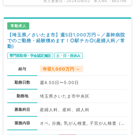
求人更新日 : 2024/08/02
求人No. : 663766
常勤求人
【埼玉県／さいたま市】週5日1,000万円～／基幹病院
でのご勤務・経験積めます！◎駅チカ◎(産婦人科／常
勤)
専門医取得・学会認定施設
土・日・祝休み
給与
年収1,000万円 ～
勤務日数
週4.50日〜5.00日
勤務地
埼玉県さいたま市中央区
募集科目
産婦人科、産科、婦人科
業務内容
オペ, 分娩, 乳がん検査, 子宮がん検査（体がん）, 子宮がん検査（頚がん）, その他, 専門外来