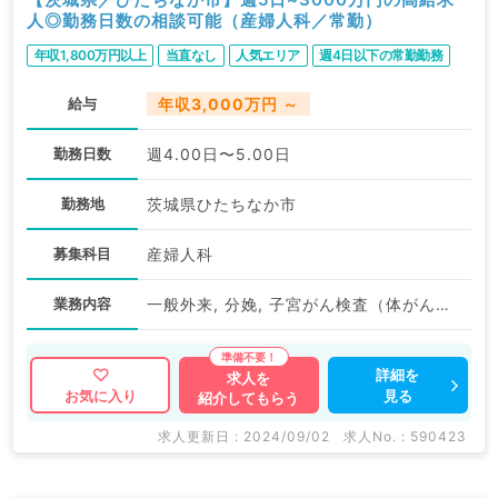
人◎勤務日数の相談可能（産婦人科／常勤）
年収1,800万円以上
当直なし
人気エリア
週4日以下の常勤勤務
給与
年収3,000万円 ～
勤務日数
週4.00日〜5.00日
勤務地
茨城県ひたちなか市
募集科目
産婦人科
業務内容
一般外来, 分娩, 子宮がん検査（体がん）, 子宮がん検査（頚がん）, その他, その他
詳細を
求人を
見る
お気に入り
紹介してもらう
求人更新日 : 2024/09/02
求人No. : 590423