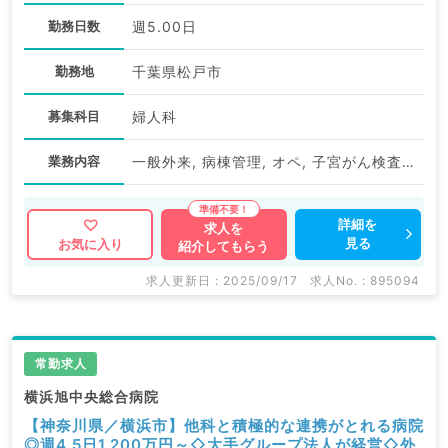
勤務日数
週5.00日
勤務地
千葉県松戸市
募集科目
婦人科
業務内容
一般外来, 病棟管理, オペ, 子宮がん検査（体がん）, 子宮がん検査（頚がん）
詳細を
求人を
見る
お気に入り
紹介してもらう
求人更新日 : 2025/09/17
求人No. : 895094
常勤求人
横浜旭中央総合病院
【神奈川県／横浜市】他科と積極的な連携がとれる病院
◎週4.5日1,200万円～◇大手グループ法人が経営◇外