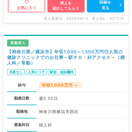
もちろんのこと、 掲載情報以外にも産業医等の企業系
詳細を
求人を
見る
お気に入り
紹介してもらう
求人も多数扱っています。 求人内容の詳細等はお気軽
にお問合せ下さい。
求人更新日 : 2025/08/12
求人No. : 627318
常勤求人
【神奈川県／横浜市】年収1,000～1,500万円◎人気の
健診クリニックでのお仕事～駅チカ・好アクセス～（婦
人科／常勤）
当直なし
人気エリア
駅近・徒歩圏内
給与
年収1,000万円 ～
勤務日数
週5.00日
勤務地
神奈川県横浜市西区
募集科目
婦人科