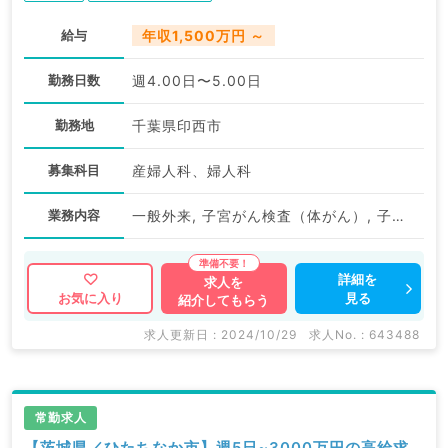
給与
年収1,500万円 ～
勤務日数
週4.00日〜5.00日
勤務地
千葉県印西市
募集科目
産婦人科、婦人科
業務内容
一般外来, 子宮がん検査（体がん）, 子宮がん検査（頚がん）
詳細を
求人を
見る
お気に入り
紹介してもらう
求人更新日 : 2024/10/29
求人No. : 643488
常勤求人
【茨城県／ひたちなか市】週5日~3000万円の高給求