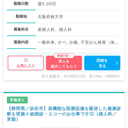
勤務日数
週5.00日
勤務地
大阪府枚方市
募集科目
産婦人科、婦人科
業務内容
一般外来, オペ, 分娩, 子宮がん検査（体がん）, 子宮がん検査（頚がん）, 検診
詳細を
求人を
見る
お気に入り
紹介してもらう
求人更新日 : 2026/07/24
求人No. : 689841
常勤求人
【静岡県／浜松市】高機能な医療設備を駆使した健康診
断を実施☆細胞診・エコーのお仕事です◎（婦人科／
常勤）