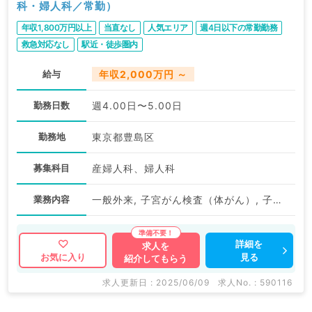
科・婦人科／常勤）
年収1,800万円以上
当直なし
人気エリア
週4日以下の常勤勤務
救急対応なし
駅近・徒歩圏内
給与
年収2,000万円 ～
勤務日数
週4.00日〜5.00日
勤務地
東京都豊島区
募集科目
産婦人科、婦人科
業務内容
一般外来, 子宮がん検査（体がん）, 子宮がん検査（頚がん）, その他, その他
詳細を
求人を
見る
お気に入り
紹介してもらう
求人更新日 : 2025/06/09
求人No. : 590116