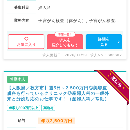
募集科目
婦人科
業務内容
子宮がん検査（体がん）, 子宮がん検査（頚がん）, 検診
詳細を
求人を
見る
お気に入り
紹介してもらう
求人更新日 : 2026/07/29
求人No. : 686602
常勤求人
【大阪府／枚方市】週5日～2,500万円◎美容皮
膚科も行っているクリニック◎産婦人科の一般外
来と分娩対応のお仕事です！（産婦人科／常勤）
年収1,800万円以上
高給与
給与
年収2,500万円