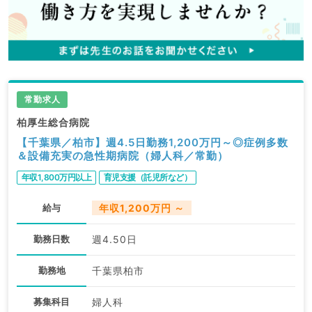
常勤求人
柏厚生総合病院
【千葉県／柏市】週4.5日勤務1,200万円～◎症例多数
＆設備充実の急性期病院（婦人科／常勤）
年収1,800万円以上
育児支援（託児所など）
給与
年収1,200万円 ～
勤務日数
週4.50日
勤務地
千葉県柏市
募集科目
婦人科