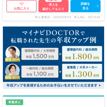
もちろんのこと、 掲載情報以外にも産業医等の企業系
詳細を
求人を
見る
お気に入り
紹介してもらう
求人も多数扱っています。 求人内容の詳細等はお気軽
にお問合せ下さい。
求人更新日 : 2025/08/12
求人No. : 627324
常勤求人