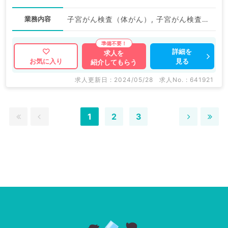
業務内容
子宮がん検査（体がん）, 子宮がん検査（頚がん）, 一般健診・人間ドック, 画像診断（一次読影）
詳細を
求人を
見る
お気に入り
紹介してもらう
求人更新日 : 2024/05/28
求人No. : 641921
1
2
3