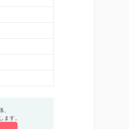
係、
します。