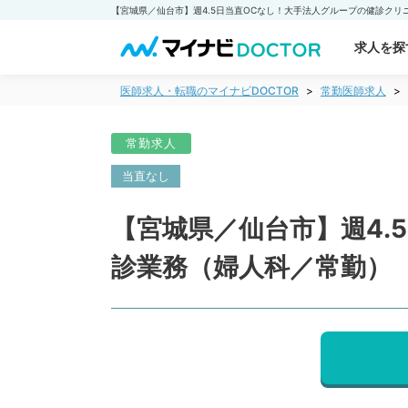
求人を探
医師求人・転職のマイナビDOCTOR
常勤医師求人
常勤求人
当直なし
【宮城県／仙台市】週4.
診業務（婦人科／常勤）