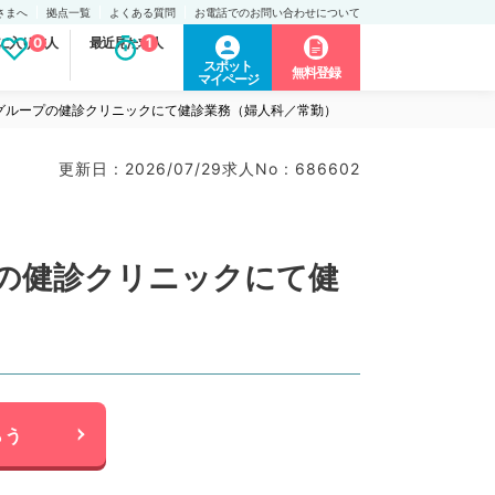
さまへ
拠点一覧
よくある質問
お電話でのお問い合わせについて
に入り求人
0
最近見た求人
1
スポット
無料登録
マイページ
人グループの健診クリニックにて健診業務（婦人科／常勤）
更新日 : 2026/07/29
求人No : 686602
プの健診クリニックにて健
らう