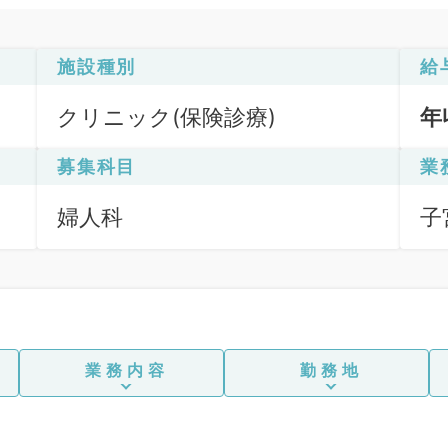
施設種別
給
クリニック(保険診療)
年
募集科目
業
婦人科
子
が
業務内容
勤務地