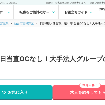
【宮城県／仙台市】週4.5日当直OCなし！大手法人グループの健診クリニックにて健診業務（婦人科／常勤）の転職・求人｜医師の求人・転職・アルバイトは【マイナビDOCTOR】
自治体・公共団体採用ご担当者さまへ
採用ご担当者
お気
す
転職をご検討の方へ
お役立ちガイド
宮城県
仙台市宮城野区
【宮城県／仙台市】週4.5日当直OCなし！大手法
5日当直OCなし！大手法人グルー
お気に入り
求人を紹介しても