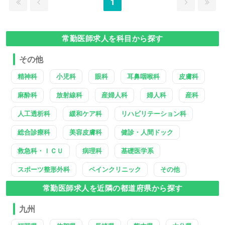
1
常勤医師求人を科目から探す
その他
精神科
小児科
眼科
耳鼻咽喉科
皮膚科
麻酔科
放射線科
産婦人科
婦人科
産科
人工透析科
緩和ケア科
リハビリテーション科
総合診療科
美容皮膚科
健診・人間ドック
救急科・ＩＣＵ
病理科
基礎医学系
スポーツ整形外科
ペインクリニック
その他
常勤医師求人を近隣の都道府県から探す
九州