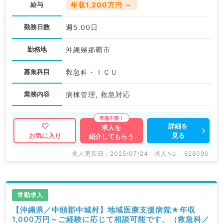
給与
年収1,200万円 ～
勤務日数
週5.00日
勤務地
沖縄県那覇市
募集科目
救急科・ＩＣＵ
業務内容
病棟管理, 救急対応
詳細を
求人を
見る
お気に入り
紹介してもらう
求人更新日 : 2025/07/24
求人No. : 628090
常勤求人
【沖縄県／中頭郡中城村】地域医療支援病院★年収
1,000万円～ご経験に応じて相談可能です。（救急科／