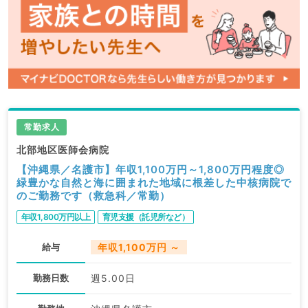
常勤求人
北部地区医師会病院
【沖縄県／名護市】年収1,100万円～1,800万円程度◎
緑豊かな自然と海に囲まれた地域に根差した中核病院で
のご勤務です（救急科／常勤）
年収1,800万円以上
育児支援（託児所など）
給与
年収1,100万円 ～
勤務日数
週5.00日