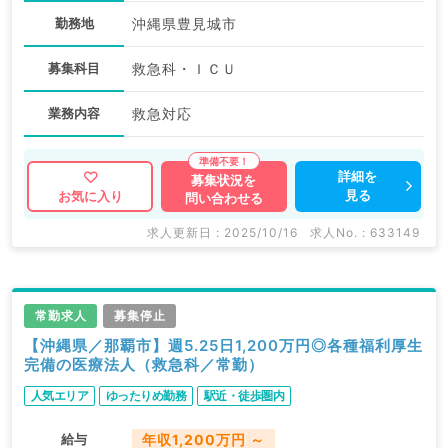
勤務地
沖縄県豊見城市
募集科目
救急科・ＩＣＵ
業務内容
救急対応
詳細を
募集状況を
見る
お気に入り
問い合わせる
求人更新日 : 2025/10/16
求人No. : 633149
常勤求人
募集停止
【沖縄県／那覇市】週5.25日1,200万円◎各種福利厚生
完備の医療法人（救急科／常勤）
人気エリア
ゆったりめ勤務
駅近・徒歩圏内
給与
年収1,200万円 ～