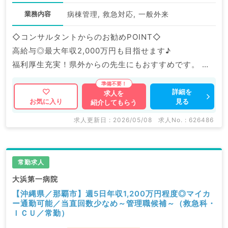
業務内容
病棟管理, 救急対応, 一般外来
◇コンサルタントからのお勧めPOINT◇
高給与◎最大年収2,000万円も目指せます♪
福利厚生充実！県外からの先生にもおすすめです。
マイナビDOCTORでは病院やクリニックなどの医療機
詳細を
求人を
見る
お気に入り
紹介してもらう
関求人はもちろんのこと、
掲載情報以外にも産業医等の企業系求人も多数扱ってい
求人更新日 : 2026/05/08
求人No. : 626486
ます。
求人内容の詳細等はお気軽にお問合せ下さい。
常勤求人
大浜第一病院
【沖縄県／那覇市】週5日年収1,200万円程度◎マイカ
ー通勤可能／当直回数少なめ～管理職候補～（救急科・
ＩＣＵ／常勤）