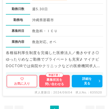
勤務日数
週5.30日
勤務地
沖縄県那覇市
募集科目
救急科・ＩＣＵ
業務内容
救急対応, オペ
各種福利厚生制度を完備した医療法人／働きやすさ◎
ゆったりめなご勤務でプライベートも充実♪ マイナビ
DOCTORでは病院やクリニックなどの医療機関求人は
もちろんのこと、 掲載情報以外にも産業医等の企業系
求人も多数扱っています。 求人内容の詳細等はお気軽
詳細を
募集状況を
見る
お気に入り
問い合わせる
にお問合せ下さい。
求人更新日 : 2024/09/04
求人No. : 635520