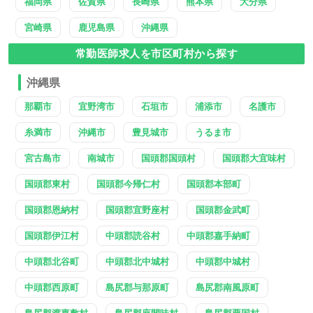
福岡県
佐賀県
長崎県
熊本県
大分県
宮崎県
鹿児島県
沖縄県
常勤医師求人を市区町村から探す
沖縄県
那覇市
宜野湾市
石垣市
浦添市
名護市
糸満市
沖縄市
豊見城市
うるま市
宮古島市
南城市
国頭郡国頭村
国頭郡大宜味村
国頭郡東村
国頭郡今帰仁村
国頭郡本部町
国頭郡恩納村
国頭郡宜野座村
国頭郡金武町
国頭郡伊江村
中頭郡読谷村
中頭郡嘉手納町
中頭郡北谷町
中頭郡北中城村
中頭郡中城村
中頭郡西原町
島尻郡与那原町
島尻郡南風原町
島尻郡渡嘉敷村
島尻郡座間味村
島尻郡粟国村