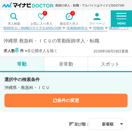
医師の求人・転職・アルバイトはマイナビDOCTOR
0
0
MENU
お気に入り求人
最近見た求人
マイページ
求人検索
医師求人・転職のマイナビDOCTOR
常勤医師求人
沖縄県
救急科・ＩＣ
沖縄県 救急科・ＩＣＵの常勤医師求人・転職
8
求人数
件
※非公開求人を除く
2026年08月08日更新
常勤
非常勤
スポット
選択中の検索条件
沖縄県・救急科・ＩＣＵ
条件の変更
並び順：
新着順