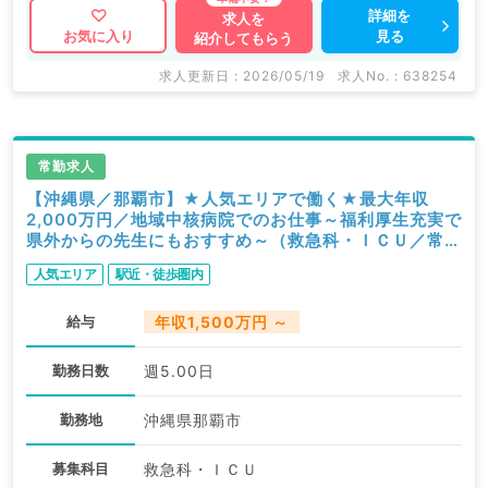
詳細を
求人を
見る
お気に入り
紹介してもらう
求人更新日 : 2026/05/19
求人No. : 638254
常勤求人
【沖縄県／那覇市】★人気エリアで働く★最大年収
2,000万円／地域中核病院でのお仕事～福利厚生充実で
県外からの先生にもおすすめ～（救急科・ＩＣＵ／常
勤）
人気エリア
駅近・徒歩圏内
給与
年収1,500万円 ～
勤務日数
週5.00日
勤務地
沖縄県那覇市
募集科目
救急科・ＩＣＵ