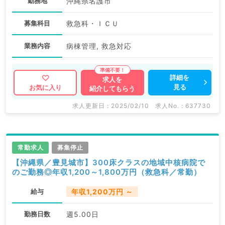
勤務地
沖縄県名護市
募集科目
救急科・ＩＣＵ
業務内容
病棟管理, 救急対応
詳細を
求人を
見る
お気に入り
紹介してもらう
求人更新日 : 2025/02/10
求人No. : 637730
常勤求人
募集停止
【沖縄県／豊見城市】300床クラスの地域中核病院で
のご勤務◎年収1,200～1,800万円（救急科／常勤）
給与
年収1,200万円 ～
勤務日数
週5.00日