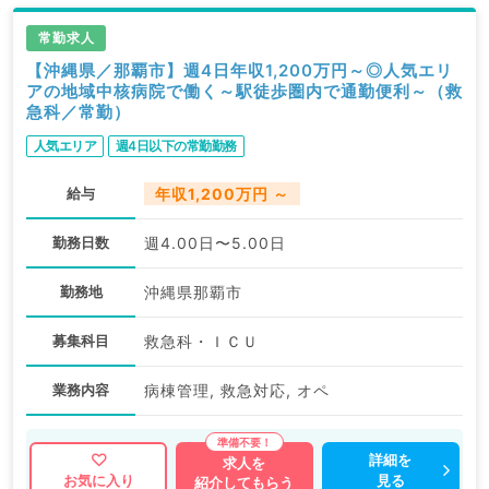
常勤求人
【沖縄県／那覇市】週4日年収1,200万円～◎人気エリ
アの地域中核病院で働く～駅徒歩圏内で通勤便利～（救
急科／常勤）
人気エリア
週4日以下の常勤勤務
給与
年収1,200万円 ～
勤務日数
週4.00日〜5.00日
勤務地
沖縄県那覇市
募集科目
救急科・ＩＣＵ
業務内容
病棟管理, 救急対応, オペ
詳細を
求人を
見る
お気に入り
紹介してもらう