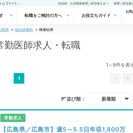
広島県 総合診療科の常勤医師求人・転職｜医師の求人・転職・アルバイトは【マイナビDOCTOR】
自治体・公共団体採用ご担当者さまへ
採用ご担当者
お気
す
転職をご検討の方へ
お役立ちガイド
広島県
総合診療科
検索結果
常勤医師求人・転職
1～8件を表
1
並び順：
新着順
常勤求人
【広島県／広島市】週5～5.5日年収1,800万