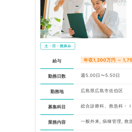
土・日・祝休み
年収1,200万円 ～ 1,
給与
週5.00日〜5.50日
勤務日数
広島県広島市佐伯区
勤務地
総合診療科、救急科・
募集科目
一般外来, 病棟管理, 救
業務内容