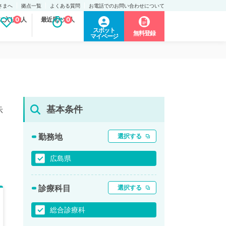
さまへ
拠点一覧
よくある質問
お電話でのお問い合わせについて
に入り求人
0
最近見た求人
0
スポット
無料登録
マイページ
基本条件
示
勤務地
選択する
広島県
診療科目
選択する
総合診療科