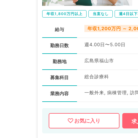
年収1,800万円以上
当直なし
週4日以
年収1,200万円 ～ 2,
給与
週4.00日〜5.00日
勤務日数
広島県福山市
勤務地
総合診療科
募集科目
一般外来, 病棟管理, 
業務内容
お気に入り
求