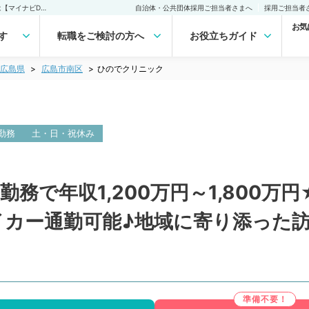
ひのでクリニック(常勤)の転職・求人｜医師の求人・転職・アルバイトは【マイナビDOCTOR】
自治体・公共団体採用ご担当者さまへ
採用ご担当者
お気
す
転職をご検討の方へ
お役立ちガイド
広島県
広島市南区
ひのでクリニック
勤務
土・日・祝休み
務で年収1,200万円～1,800万
マイカー通勤可能♪地域に寄り添った