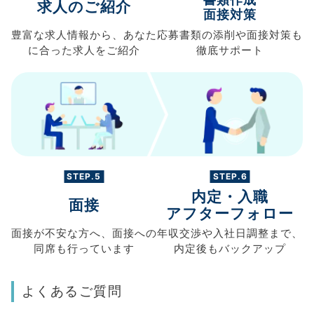
求人のご紹介
面接対策
豊富な求人情報から、
あなた
応募書類の
添削や面接対策も
に合った求人を
ご紹介
徹底サポート
STEP.5
STEP.6
内定・入職
面接
アフターフォロー
面接が不安な方へ、
面接への
年収交渉や
入社日調整まで、
同席も
行っています
内定後もバックアップ
よくあるご質問