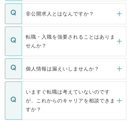
ご登録いただきましたら、弊社担当者がご
登録内容を確認し、その後メールもしくは
非公開求人とはなんですか？
お電話にて次のステップのご案内をいたし
ます。通常、5営業日以内にはご連絡をせて
マイナビDOCTORで取り扱っている求人の
いただきますので、しばらくお待ちくださ
うち約3割は、Webサイトからご覧いただ
転職・入職を強要されることはありま
い。
けない「非公開求人」です。非公開求人は
せんか？
下記の理由によって、一般には公開してい
ません。
転職・入職を強要することは一切ありませ
ん。また、仮に応募先から内定をいただい
個人情報は漏えいしませんか？
■応募殺到を避けるため 人気のある医療機
たとしても、ご本人が納得しない限り、内
関を公にしてしまうと、応募が殺到する場
定を承諾する必要はありません。内定先へ
個人情報が漏えいすることはありませんの
合があります。 選考を効率よく行うため
の辞退の連絡はキャリアパートナーが行い
で、ご安心ください。当サイトからの登録
いますぐ転職は考えていないのです
に、医療機関が求める条件に合った人材の
ますので、ご安心ください。
などで収集したご登録者様の個人情報は、
が、これからのキャリアを相談できま
みを人材紹介会社に依頼するケースが増え
ご本人のキャリアアップおよび転職活動の
ています。
すか？
支援を目的に使用いたします。お預かりし
ているすべての個人データはご本人の許可
お気軽にご相談ください。先生専任のキャ
なく、医療機関側に開示したり、第三者に
リアパートナーが将来のご希望などをおう