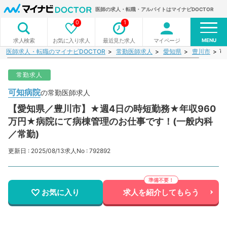
医師の求人・転職・アルバイトはマイナビDOCTOR
0
1
MENU
お気に入り求人
最近見た求人
マイページ
求人検索
医師求人・転職のマイナビDOCTOR
常勤医師求人
愛知県
豊川市
可
常勤求人
可知病院
の常勤医師求人
【愛知県／豊川市】★週4日の時短勤務★年収960
万円★病院にて病棟管理のお仕事です！(一般内科
／常勤)
更新日 : 2025/08/13
求人No : 792892
お気に入り
求人を紹介してもらう