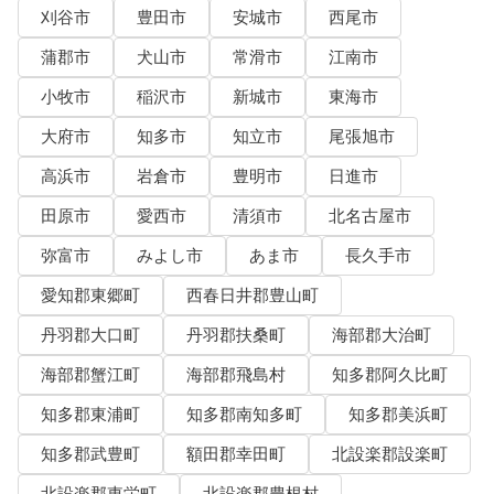
刈谷市
豊田市
安城市
西尾市
蒲郡市
犬山市
常滑市
江南市
小牧市
稲沢市
新城市
東海市
大府市
知多市
知立市
尾張旭市
高浜市
岩倉市
豊明市
日進市
田原市
愛西市
清須市
北名古屋市
弥富市
みよし市
あま市
長久手市
愛知郡東郷町
西春日井郡豊山町
丹羽郡大口町
丹羽郡扶桑町
海部郡大治町
海部郡蟹江町
海部郡飛島村
知多郡阿久比町
知多郡東浦町
知多郡南知多町
知多郡美浜町
知多郡武豊町
額田郡幸田町
北設楽郡設楽町
北設楽郡東栄町
北設楽郡豊根村