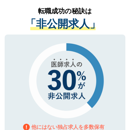
提供することは一切ありません。また弊社
かがいして、現在の医療機関の状況や紹介
転職成功の秘訣は
は、個人情報の取り扱いについての厳密な
経験をまじえながら、適切なアドバイスを
管理基準を満たした事業者のみに付与され
「非公開求人」
させていただきます。すぐにご転職をされ
る、プライバシーマークを取得済みです。
ない方には、長期的なサポートが可能です
ご登録いただいた個人情報は、SSL（デー
ので、まずはご登録ください。
タ暗号化）によって保護されていますの
で、機密保持に関してもご安心ください。
他にはない独占求人を多数保有