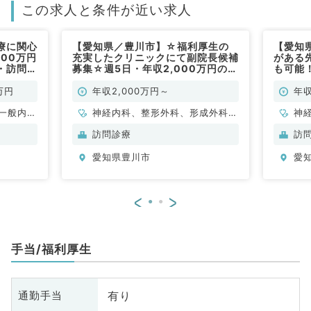
この求人と条件が近い求人
療に関心
【愛知県／豊川市】☆福利厚生の
【愛知
00万円
充実したクリニックにて副院長候補
がある先
・訪問診
募集☆週5日・年収2,000万円の高
も可能
科系／常
給与！外来・訪問診療・施設回診の
療のご
お仕事です（内科系・外科系／常
勤）
万円
年収2,000万円～
年収
勤）
一般内
神経内科、整形外科、形成外科、
神
般、一般
脳神経外科、呼吸器外科、心臓血
科
訪問診療
訪
管外科、小児外科、泌尿器科、一
外
愛知県豊川市
愛
般内科、循環器内科、呼吸器内
科、消化器内科、内分泌・代謝内
科、腎臓内科、老年内科、血液内
<
>
科、外科系全般、一般外科、消化
器外科、乳腺外科、膠原病科、大
腸・肛門外科、脊髄・脊椎外科
手当/福利厚生
有り
通勤手当