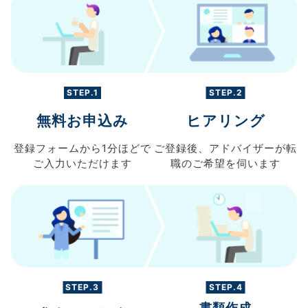
STEP.1
STEP.2
無料お申込み
ヒアリング
登録フォームから
1分ほどで
ご登録後、
アドバイザーが転
ご入力
いただけます
職の
ご希望を伺います
STEP.3
STEP.4
書類作成