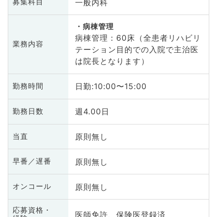
一般内科
募集科目
病棟管理
病棟管理：60床（全患者リハビリ
業務内容
テーション目的での入院で主治医
は院長となります）
日勤:10:00〜15:00
勤務時間
週4.00日
勤務日数
原則無し
当直
原則無し
早番／遅番
原則無し
オンコール
応募資格・
医師免許、保険医登録済