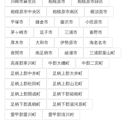
川崎市麻生区
相模原市
相模原市緑区
相模原市中央区
相模原市南区
横須賀市
平塚市
鎌倉市
藤沢市
小田原市
茅ヶ崎市
逗子市
三浦市
秦野市
厚木市
大和市
伊勢原市
海老名市
座間市
南足柄市
綾瀬市
三浦郡葉山町
高座郡寒川町
中郡大磯町
中郡二宮町
足柄上郡中井町
足柄上郡大井町
足柄上郡松田町
足柄上郡山北町
足柄上郡開成町
足柄下郡箱根町
足柄下郡真鶴町
足柄下郡湯河原町
愛甲郡愛川町
愛甲郡清川村