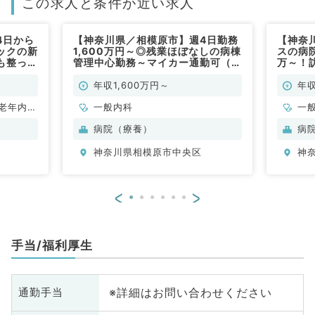
この求人と条件が近い求人
4日から
【神奈川県／相模原市】週4日勤務
【神奈
ックの新
1,600万円～◎残業ほぼなしの病棟
スの病院
も整って
管理中心勤務～マイカー通勤可（一
万～！
得も可能
般内科／常勤）
科／常
相談可能
年収1,600万円～
年収
老年内
一般内科
一
科
病院（療養）
病
神奈川県相模原市中央区
神
<
>
手当/福利厚生
※詳細はお問い合わせください
通勤手当