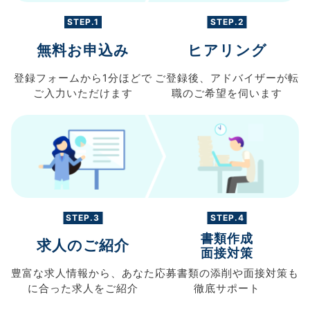
STEP.1
STEP.2
無料お申込み
ヒアリング
登録フォームから
1分ほどで
ご登録後、
アドバイザーが転
ご入力
いただけます
職の
ご希望を伺います
STEP.3
STEP.4
書類作成
求人のご紹介
面接対策
豊富な求人情報から、
あなた
応募書類の
添削や面接対策も
に合った求人を
ご紹介
徹底サポート