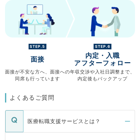
STEP.5
STEP.6
内定・入職
面接
アフターフォロー
面接が不安な方へ、
面接への
年収交渉や
入社日調整まで、
同席も
行っています
内定後もバックアップ
よくあるご質問
医療転職支援サービスとは？