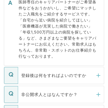
医師専任のキャリアパートナーがご希望条
件などをおうかがいし、ご希望にマッチし
たご入職先をご紹介するサービスです。
「自宅から近い病院を紹介してほしい」
「医療機器が充実した病院で働きたい」
「年収1,500万円以上の病院を探してい
る」など、さまざまなご要望をキャリアパ
ートナーにお伝えください。常勤求人はも
ちろん、非常勤・スポットのお仕事紹介も
行なっております。
登録後は何をすればよいのですか
ご登録いただきましたら、弊社担当者がご
登録内容を確認し、その後メールもしくは
非公開求人とはなんですか？
お電話にて次のステップのご案内をいたし
ます。通常、5営業日以内にはご連絡をせて
マイナビDOCTORで取り扱っている求人の