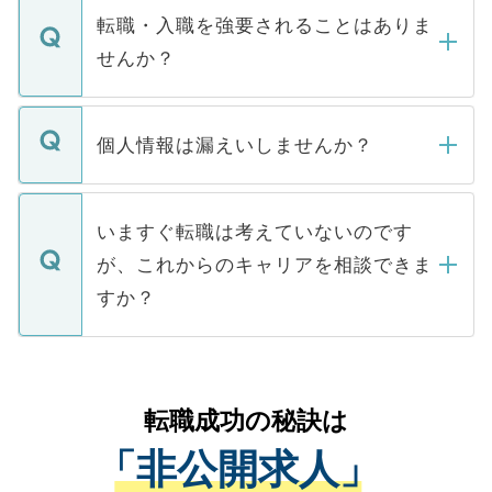
いただきますので、しばらくお待ちくださ
うち約3割は、Webサイトからご覧いただ
転職・入職を強要されることはありま
い。
けない「非公開求人」です。非公開求人は
せんか？
下記の理由によって、一般には公開してい
ません。
転職・入職を強要することは一切ありませ
ん。また、仮に応募先から内定をいただい
個人情報は漏えいしませんか？
■応募殺到を避けるため 人気のある医療機
たとしても、ご本人が納得しない限り、内
関を公にしてしまうと、応募が殺到する場
定を承諾する必要はありません。内定先へ
個人情報が漏えいすることはありませんの
合があります。 選考を効率よく行うため
の辞退の連絡はキャリアパートナーが行い
で、ご安心ください。当サイトからの登録
いますぐ転職は考えていないのです
に、医療機関が求める条件に合った人材の
ますので、ご安心ください。
などで収集したご登録者様の個人情報は、
が、これからのキャリアを相談できま
みを人材紹介会社に依頼するケースが増え
ご本人のキャリアアップおよび転職活動の
ています。
すか？
支援を目的に使用いたします。お預かりし
ているすべての個人データはご本人の許可
お気軽にご相談ください。先生専任のキャ
なく、医療機関側に開示したり、第三者に
リアパートナーが将来のご希望などをおう
提供することは一切ありません。また弊社
かがいして、現在の医療機関の状況や紹介
転職成功の秘訣は
は、個人情報の取り扱いについての厳密な
経験をまじえながら、適切なアドバイスを
管理基準を満たした事業者のみに付与され
「非公開求人」
させていただきます。すぐにご転職をされ
る、プライバシーマークを取得済みです。
ない方には、長期的なサポートが可能です