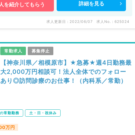
詳細を
見る
人を
紹介してもらう
求人更新日 : 2022/06/07
求人No. : 625024
常勤求人
募集停止
【神奈川県／相模原市】★急募★週4日勤務最
大2,000万円相談可！法人全体でのフォロー
あり◎訪問診療のお仕事！（内科系／常勤）
下の常勤勤務
土・日・祝休み
300万円