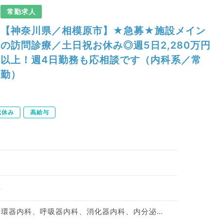
常勤求人
【神奈川県／相模原市】★急募★施設メイン
の訪問診療／土日祝お休み◎週5日2,280万円
以上！週4日勤務も応相談です（内科系／常
勤）
祝休み
高給与
区
神経内科、一般内科、循環器内科、呼吸器内科、消化器内科、内分泌・代謝内科、腎臓内科、老年内科、血液内科、膠原病科