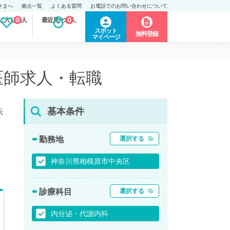
さまへ
拠点一覧
よくある質問
お電話でのお問い合わせについて
に入り求人
0
最近見た求人
0
スポット
無料登録
マイページ
医師求人・転職
基本条件
示
勤務地
選択する
神奈川県相模原市中央区
診療科目
選択する
内分泌・代謝内科