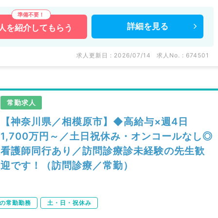
詳細を
見る
人を
紹介してもらう
求人更新日 : 2026/07/14
求人No. : 674501
常勤求人
【神奈川県／相模原市】◆高給与×週4日
1,700万円～／土日祝休み・オンコールなし◎
看護師同行あり／訪問診療診未経験の先生歓
迎です！（訪問診療／常勤）
下の常勤勤務
土・日・祝休み