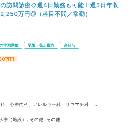
の訪問診療◇週4日勤務も可能！週5日年収
2,250万円◎（科目不問／常勤）
下の常勤勤務
駅近・徒歩圏内
高給与
250万円
区
神経内科、精神科、神経科、心療内科、アレルギー科、リウマチ科、小児科、整形外科、形成外科、美容外科、脳神経外科、呼吸器外科、心臓血管外科、小児外科、泌尿器科、産婦人科、産科、婦人科、眼科、耳鼻咽喉科、気管食道科、リハビリテーション科、麻酔科、ペインクリニック、人工透析科、緩和ケア科、一般内科、循環器内科、呼吸器内科、消化器内科、内分泌・代謝内科、腎臓内科、老年内科、血液内科、外科系全般、一般外科、消化器外科、乳腺外科、総合診療科、健診・人間ドック、救急科・ＩＣＵ、病理科、基礎医学系、膠原病科、スポーツ整形外科、大腸・肛門外科、産業医、脊髄・脊椎外科
診療（施設）, その他, その他