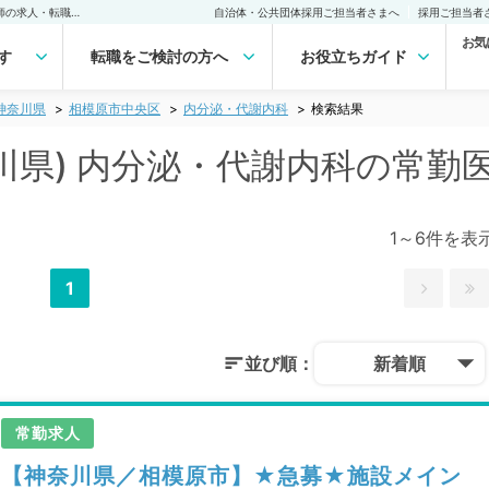
相模原市中央区(神奈川県) 内分泌・代謝内科の常勤医師求人・転職｜医師の求人・転職・アルバイトは【マイナビDOCTOR】
自治体・公共団体採用ご担当者さまへ
採用ご担当者
お気
す
転職をご検討の方へ
お役立ちガイド
神奈川県
相模原市中央区
内分泌・代謝内科
検索結果
川県) 内分泌・代謝内科の常勤
1～6件を表
1
並び順：
新着順
常勤求人
【神奈川県／相模原市】★急募★施設メイン