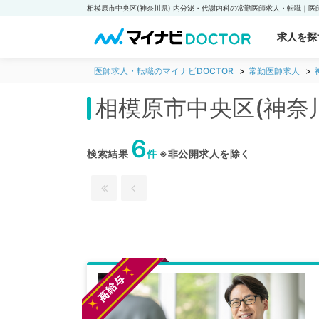
求人を探
医師求人・転職のマイナビDOCTOR
常勤医師求人
相模原市中央区(神奈
6
検索結果
件
※非公開求人を除く