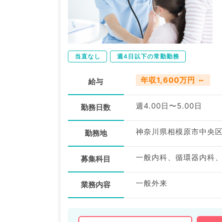
当直なし
週4日以下の常勤勤務
年収1,600万円 ～
給与
週4.00日〜5.00日
勤務日数
神奈川県相模原市中央
勤務地
一般内科、循環器内科
募集科目
一般外来
業務内容