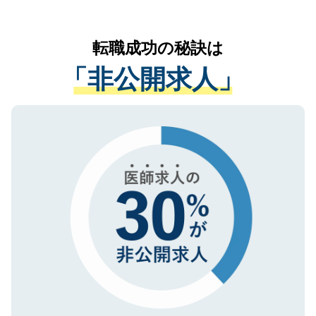
お気軽にご相談ください。先生専任のキャ
なく、医療機関側に開示したり、第三者に
リアパートナーが将来のご希望などをおう
提供することは一切ありません。また弊社
かがいして、現在の医療機関の状況や紹介
転職成功の秘訣は
は、個人情報の取り扱いについての厳密な
経験をまじえながら、適切なアドバイスを
管理基準を満たした事業者のみに付与され
「非公開求人」
させていただきます。すぐにご転職をされ
る、プライバシーマークを取得済みです。
ない方には、長期的なサポートが可能です
ご登録いただいた個人情報は、SSL（デー
ので、まずはご登録ください。
タ暗号化）によって保護されていますの
で、機密保持に関してもご安心ください。