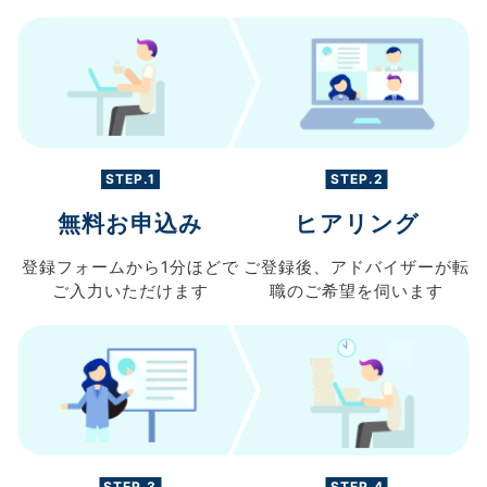
STEP.1
STEP.2
無料お申込み
ヒアリング
登録フォームから
1分ほどで
ご登録後、
アドバイザーが転
ご入力
いただけます
職の
ご希望を伺います
STEP.3
STEP.4