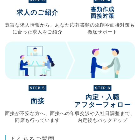
書類作成
求人のご紹介
面接対策
豊富な求人情報から、
あなた
応募書類の
添削や面接対策も
に合った求人を
ご紹介
徹底サポート
STEP.5
STEP.6
内定・入職
面接
アフターフォロー
面接が不安な方へ、
面接への
年収交渉や
入社日調整まで、
同席も
行っています
内定後もバックアップ
よくあるご質問