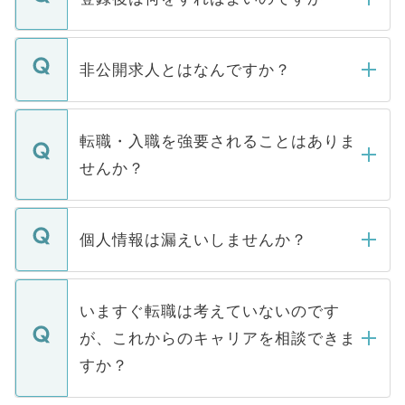
ご登録いただきましたら、弊社担当者がご
登録内容を確認し、その後メールもしくは
非公開求人とはなんですか？
お電話にて次のステップのご案内をいたし
ます。通常、5営業日以内にはご連絡をせて
マイナビDOCTORで取り扱っている求人の
いただきますので、しばらくお待ちくださ
うち約3割は、Webサイトからご覧いただ
転職・入職を強要されることはありま
い。
けない「非公開求人」です。非公開求人は
せんか？
下記の理由によって、一般には公開してい
ません。
転職・入職を強要することは一切ありませ
ん。また、仮に応募先から内定をいただい
個人情報は漏えいしませんか？
■応募殺到を避けるため 人気のある医療機
たとしても、ご本人が納得しない限り、内
関を公にしてしまうと、応募が殺到する場
定を承諾する必要はありません。内定先へ
個人情報が漏えいすることはありませんの
合があります。 選考を効率よく行うため
の辞退の連絡はキャリアパートナーが行い
で、ご安心ください。当サイトからの登録
いますぐ転職は考えていないのです
に、医療機関が求める条件に合った人材の
ますので、ご安心ください。
などで収集したご登録者様の個人情報は、
が、これからのキャリアを相談できま
みを人材紹介会社に依頼するケースが増え
ご本人のキャリアアップおよび転職活動の
ています。
すか？
支援を目的に使用いたします。お預かりし
ているすべての個人データはご本人の許可