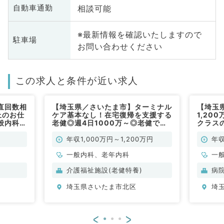
相談可能
自動車通勤
※最新情報を確認いたしますので
駐車場
お問い合わせください
この求人と条件が近い求人
直回数相
【埼玉県／さいたま市】ターミナル
【埼玉
上のお仕
ケア基本なし！在宅復帰を支援する
1,20
般内科／
老健◎週4日1000万～◎老健でゆ
クラス
ったりめのご勤務～施設長の募集～
なご勤
（一般内科／常勤）
勤）
年収1,000万円～1,200万円
年収
一般内科、老年内科
一
科
介護福祉施設(老健特養)
病
科
埼玉県さいたま市北区
埼
<
>