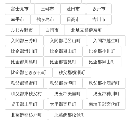
富士見市
三郷市
蓮田市
坂戸市
幸手市
鶴ヶ島市
日高市
吉川市
ふじみ野市
白岡市
北足立郡伊奈町
入間郡三芳町
入間郡毛呂山町
入間郡越生町
比企郡滑川町
比企郡嵐山町
比企郡小川町
比企郡川島町
比企郡吉見町
比企郡鳩山町
比企郡ときがわ町
秩父郡横瀬町
秩父郡皆野町
秩父郡長瀞町
秩父郡小鹿野町
秩父郡東秩父村
児玉郡美里町
児玉郡神川町
児玉郡上里町
大里郡寄居町
南埼玉郡宮代町
北葛飾郡杉戸町
北葛飾郡松伏町