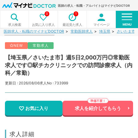
医師の求人・転職・アルバイトはマイナビDOCTOR
0
1
MENU
お気に入り求人
最近見た求人
マイページ
求人検索
医師求人・転職のマイナビDOCTOR
常勤医師求人
埼玉県
さいたま市
NEW
常勤求人
【埼玉県／さいたま市】週5日2,000万円◎常勤医
求人です◎駅チカクリニックでの訪問診療求人（内
科／常勤）
更新日 : 2026/08/06
求人No : 733999
お気に入り
求人を紹介してもらう
求人詳細