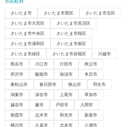
市区町村
さいたま市
さいたま市西区
さいたま市北区
さいたま市大宮区
さいたま市見沼区
さいたま市中央区
さいたま市桜区
さいたま市浦和区
さいたま市南区
さいたま市緑区
さいたま市岩槻区
川越市
熊谷市
川口市
行田市
秩父市
所沢市
飯能市
加須市
本庄市
東松山市
春日部市
狭山市
羽生市
鴻巣市
深谷市
上尾市
草加市
越谷市
蕨市
戸田市
入間市
朝霞市
志木市
和光市
新座市
桶川市
久喜市
北本市
八潮市