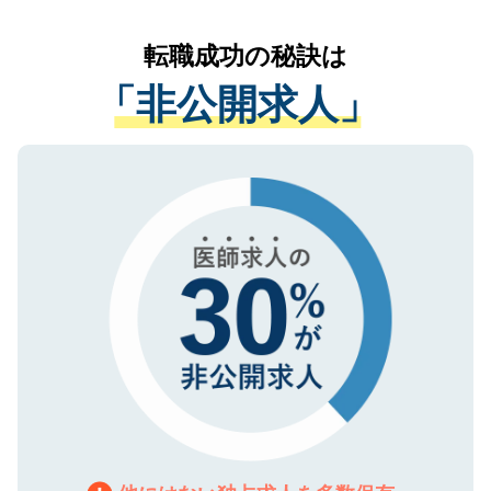
リアパートナーが将来のご希望などをおう
提供することは一切ありません。また弊社
かがいして、現在の医療機関の状況や紹介
転職成功の秘訣は
は、個人情報の取り扱いについての厳密な
経験をまじえながら、適切なアドバイスを
管理基準を満たした事業者のみに付与され
「非公開求人」
させていただきます。すぐにご転職をされ
る、プライバシーマークを取得済みです。
ない方には、長期的なサポートが可能です
ご登録いただいた個人情報は、SSL（デー
ので、まずはご登録ください。
タ暗号化）によって保護されていますの
で、機密保持に関してもご安心ください。