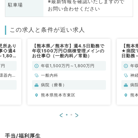
※最新情報を確認いたしますので
駐車場
お問い合わせください
この求人と条件が近い求人
児所あり
【熊本県／熊本市】週4.5日勤務で
【熊本
事◇週4
年収1500万円◎病棟管理メインの
★病院
1,800
お仕事◎（一般内科／常勤）
日勤務～
万円◎
万円
年収1,500万円～1,800万円
年収
環器内
一般内科
神
内科、内
科
病院（療養）
病
科、老年
分
熊本県熊本市東区
熊
内
<
>
手当/福利厚生