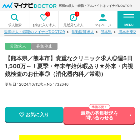
医師の求人・転職・アルバイトはマイナビDOCTOR
0
1
MENU
お気に入り求人
最近見た求人
マイページ
求人検索
医師求人・転職のマイナビDOCTOR
常勤医師求人
熊本県
熊本市東区
常勤求人
募集停止
【熊本県／熊本市】貴重なクリニック求人◎週5日
1,500万～！夏季・年末年始休暇あり★外来・内視
鏡検査のお仕事◎（消化器内科／常勤）
更新日 : 2024/10/15
求人No : 732646
最新の募集状況を
お気に入り
問い合わせる