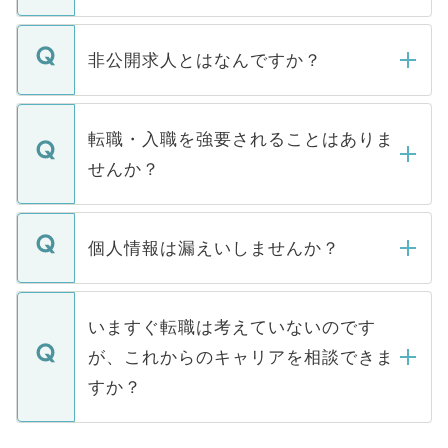
ご登録いただきましたら、弊社担当者がご
登録内容を確認し、その後メールもしくは
非公開求人とはなんですか？
お電話にて次のステップのご案内をいたし
ます。通常、5営業日以内にはご連絡をせて
マイナビDOCTORで取り扱っている求人の
いただきますので、しばらくお待ちくださ
うち約3割は、Webサイトからご覧いただ
転職・入職を強要されることはありま
い。
けない「非公開求人」です。非公開求人は
せんか？
下記の理由によって、一般には公開してい
ません。
転職・入職を強要することは一切ありませ
ん。また、仮に応募先から内定をいただい
個人情報は漏えいしませんか？
■応募殺到を避けるため 人気のある医療機
たとしても、ご本人が納得しない限り、内
関を公にしてしまうと、応募が殺到する場
定を承諾する必要はありません。内定先へ
個人情報が漏えいすることはありませんの
合があります。 選考を効率よく行うため
の辞退の連絡はキャリアパートナーが行い
で、ご安心ください。当サイトからの登録
いますぐ転職は考えていないのです
に、医療機関が求める条件に合った人材の
ますので、ご安心ください。
などで収集したご登録者様の個人情報は、
が、これからのキャリアを相談できま
みを人材紹介会社に依頼するケースが増え
ご本人のキャリアアップおよび転職活動の
ています。
すか？
支援を目的に使用いたします。お預かりし
ているすべての個人データはご本人の許可
お気軽にご相談ください。先生専任のキャ
なく、医療機関側に開示したり、第三者に