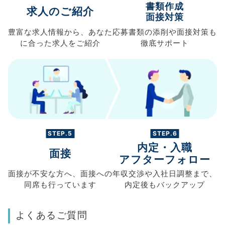
書類作成
求人のご紹介
面接対策
豊富な求人情報から、
あなた
応募書類の
添削や面接対策も
に合った求人を
ご紹介
徹底サポート
STEP.5
STEP.6
内定・入職
面接
アフターフォロー
面接が不安な方へ、
面接への
年収交渉や
入社日調整まで、
同席も
行っています
内定後もバックアップ
よくあるご質問