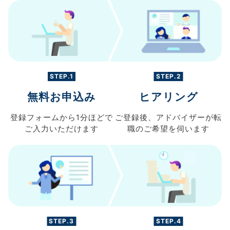
STEP.1
STEP.2
無料お申込み
ヒアリング
登録フォームから
1分ほどで
ご登録後、
アドバイザーが転
ご入力
いただけます
職の
ご希望を伺います
STEP.3
STEP.4