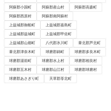
阿蘇郡小国町
阿蘇郡産山村
阿蘇郡高森町
阿蘇郡西原村
阿蘇郡南阿蘇村
上益城郡御船町
上益城郡嘉島町
上益城郡益城町
上益城郡甲佐町
上益城郡山都町
八代郡氷川町
葦北郡芦北町
葦北郡津奈木町
球磨郡錦町
球磨郡多良木町
球磨郡湯前町
球磨郡水上村
球磨郡相良村
球磨郡五木村
球磨郡山江村
球磨郡球磨村
球磨郡あさぎり町
天草郡苓北町