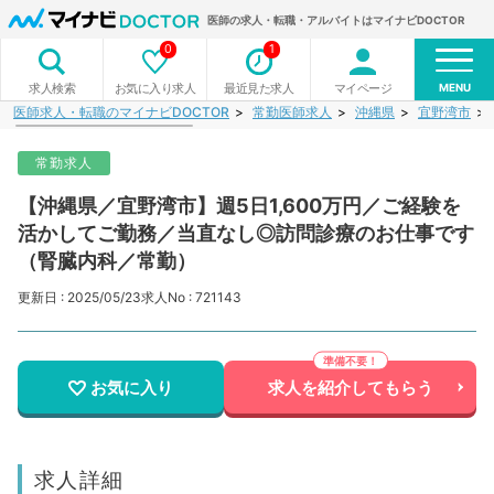
医師の求人・転職・アルバイトはマイナビDOCTOR
0
1
MENU
お気に入り求人
最近見た求人
マイページ
求人検索
医師求人・転職のマイナビDOCTOR
常勤医師求人
沖縄県
宜野湾市
常勤求人
【沖縄県／宜野湾市】週5日1,600万円／ご経験を
活かしてご勤務／当直なし◎訪問診療のお仕事です
（腎臓内科／常勤）
更新日 : 2025/05/23
求人No : 721143
お気に入り
求人を紹介してもらう
求人詳細