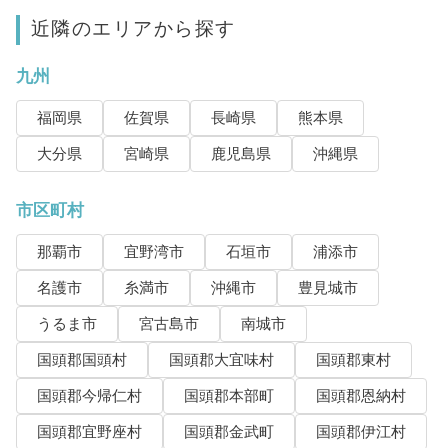
近隣のエリアから探す
九州
福岡県
佐賀県
長崎県
熊本県
大分県
宮崎県
鹿児島県
沖縄県
市区町村
那覇市
宜野湾市
石垣市
浦添市
名護市
糸満市
沖縄市
豊見城市
うるま市
宮古島市
南城市
国頭郡国頭村
国頭郡大宜味村
国頭郡東村
国頭郡今帰仁村
国頭郡本部町
国頭郡恩納村
国頭郡宜野座村
国頭郡金武町
国頭郡伊江村