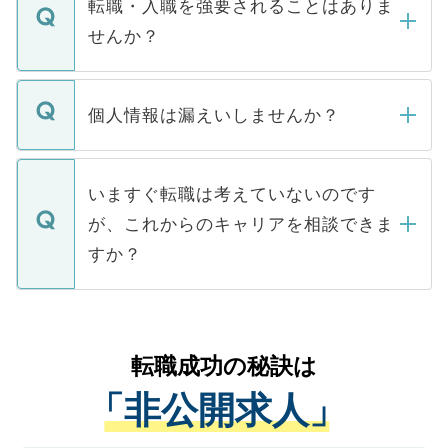
うち約3割は、Webサイトからご覧いただ
転職・入職を強要されることはありま
い。
けない「非公開求人」です。非公開求人は
せんか？
下記の理由によって、一般には公開してい
ません。
転職・入職を強要することは一切ありませ
ん。また、仮に応募先から内定をいただい
個人情報は漏えいしませんか？
■応募殺到を避けるため 人気のある医療機
たとしても、ご本人が納得しない限り、内
関を公にしてしまうと、応募が殺到する場
定を承諾する必要はありません。内定先へ
個人情報が漏えいすることはありませんの
合があります。 選考を効率よく行うため
の辞退の連絡はキャリアパートナーが行い
で、ご安心ください。当サイトからの登録
いますぐ転職は考えていないのです
に、医療機関が求める条件に合った人材の
ますので、ご安心ください。
などで収集したご登録者様の個人情報は、
が、これからのキャリアを相談できま
みを人材紹介会社に依頼するケースが増え
ご本人のキャリアアップおよび転職活動の
ています。
すか？
支援を目的に使用いたします。お預かりし
ているすべての個人データはご本人の許可
お気軽にご相談ください。先生専任のキャ
なく、医療機関側に開示したり、第三者に
リアパートナーが将来のご希望などをおう
提供することは一切ありません。また弊社
かがいして、現在の医療機関の状況や紹介
転職成功の秘訣は
は、個人情報の取り扱いについての厳密な
経験をまじえながら、適切なアドバイスを
管理基準を満たした事業者のみに付与され
「非公開求人」
させていただきます。すぐにご転職をされ
る、プライバシーマークを取得済みです。
ない方には、長期的なサポートが可能です
ご登録いただいた個人情報は、SSL（デー