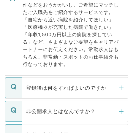
件などをおうかがいし、ご希望にマッチし
たご入職先をご紹介するサービスです。
「自宅から近い病院を紹介してほしい」
「医療機器が充実した病院で働きたい」
「年収1,500万円以上の病院を探してい
る」など、さまざまなご要望をキャリアパ
ートナーにお伝えください。常勤求人はも
ちろん、非常勤・スポットのお仕事紹介も
行なっております。
登録後は何をすればよいのですか
ご登録いただきましたら、弊社担当者がご
登録内容を確認し、その後メールもしくは
非公開求人とはなんですか？
お電話にて次のステップのご案内をいたし
ます。通常、5営業日以内にはご連絡をせて
マイナビDOCTORで取り扱っている求人の
いただきますので、しばらくお待ちくださ