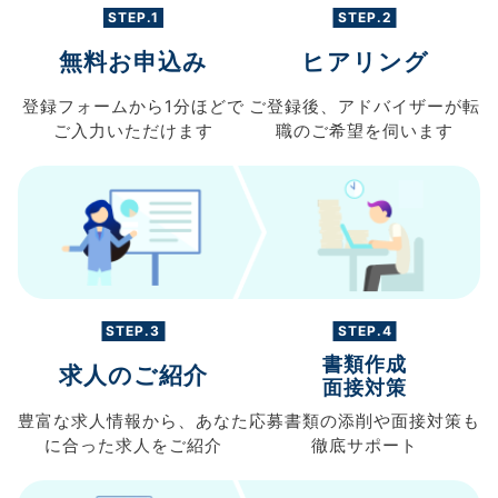
STEP.1
STEP.2
無料お申込み
ヒアリング
登録フォームから
1分ほどで
ご登録後、
アドバイザーが転
ご入力
いただけます
職の
ご希望を伺います
STEP.3
STEP.4
書類作成
求人のご紹介
面接対策
豊富な求人情報から、
あなた
応募書類の
添削や面接対策も
に合った求人を
ご紹介
徹底サポート