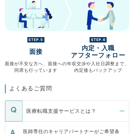
STEP.5
STEP.6
内定・入職
面接
アフターフォロー
面接が不安な方へ、
面接への
年収交渉や
入社日調整まで、
同席も
行っています
内定後もバックアップ
よくあるご質問
医療転職支援サービスとは？
医師専任のキャリアパートナーがご希望条