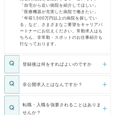
「自宅から近い病院を紹介してほしい」
「医療機器が充実した病院で働きたい」
「年収1,500万円以上の病院を探してい
る」など、さまざまなご要望をキャリアパ
ートナーにお伝えください。常勤求人はも
ちろん、非常勤・スポットのお仕事紹介も
行なっております。
登録後は何をすればよいのですか
ご登録いただきましたら、弊社担当者がご
登録内容を確認し、その後メールもしくは
非公開求人とはなんですか？
お電話にて次のステップのご案内をいたし
ます。通常、5営業日以内にはご連絡をせて
マイナビDOCTORで取り扱っている求人の
いただきますので、しばらくお待ちくださ
うち約3割は、Webサイトからご覧いただ
転職・入職を強要されることはありま
い。
けない「非公開求人」です。非公開求人は
せんか？