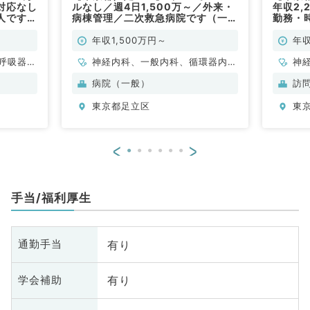
対応なし
ルなし／週4日1,500万～／外来・
年収2,
人です！
病棟管理／二次救急病院です（一般
勤務・
内科／常勤）
安心の
ール・
年収1,500万円～
年収
◎（内
呼吸器内
神経内科、一般内科、循環器内
神
・代謝内
科、呼吸器内科、消化器内科、内
形
病院（一般）
訪
分泌・代謝内科、腎臓内科、老年
科
東京都足立区
東
内科、血液内科
小
循
内
<
>
科
外
原
手当/福利厚生
腸
有り
通勤手当
有り
学会補助