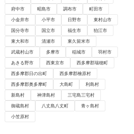
府中市
昭島市
調布市
町田市
小金井市
小平市
日野市
東村山市
国分寺市
国立市
福生市
狛江市
東大和市
清瀬市
東久留米市
武蔵村山市
多摩市
稲城市
羽村市
あきる野市
西東京市
西多摩郡瑞穂町
西多摩郡日の出町
西多摩郡檜原村
西多摩郡奥多摩町
大島町
利島村
新島村
神津島村
三宅島三宅村
御蔵島村
八丈島八丈町
青ヶ島村
小笠原村