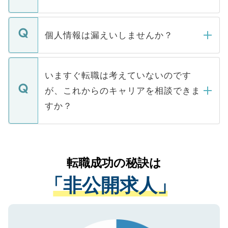
下記の理由によって、一般には公開してい
ません。
転職・入職を強要することは一切ありませ
ん。また、仮に応募先から内定をいただい
個人情報は漏えいしませんか？
■応募殺到を避けるため 人気のある医療機
たとしても、ご本人が納得しない限り、内
関を公にしてしまうと、応募が殺到する場
定を承諾する必要はありません。内定先へ
個人情報が漏えいすることはありませんの
合があります。 選考を効率よく行うため
の辞退の連絡はキャリアパートナーが行い
で、ご安心ください。当サイトからの登録
いますぐ転職は考えていないのです
に、医療機関が求める条件に合った人材の
ますので、ご安心ください。
などで収集したご登録者様の個人情報は、
が、これからのキャリアを相談できま
みを人材紹介会社に依頼するケースが増え
ご本人のキャリアアップおよび転職活動の
ています。
すか？
支援を目的に使用いたします。お預かりし
ているすべての個人データはご本人の許可
お気軽にご相談ください。先生専任のキャ
なく、医療機関側に開示したり、第三者に
リアパートナーが将来のご希望などをおう
提供することは一切ありません。また弊社
かがいして、現在の医療機関の状況や紹介
転職成功の秘訣は
は、個人情報の取り扱いについての厳密な
経験をまじえながら、適切なアドバイスを
管理基準を満たした事業者のみに付与され
「非公開求人」
させていただきます。すぐにご転職をされ
る、プライバシーマークを取得済みです。
ない方には、長期的なサポートが可能です
ご登録いただいた個人情報は、SSL（デー
ので、まずはご登録ください。
タ暗号化）によって保護されていますの
で、機密保持に関してもご安心ください。