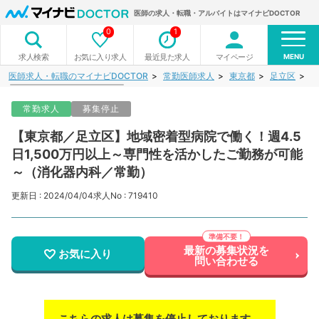
医師の求人・転職・アルバイトはマイナビDOCTOR
0
1
MENU
お気に入り求人
最近見た求人
マイページ
求人検索
医師求人・転職のマイナビDOCTOR
常勤医師求人
東京都
足立区
【
常勤求人
募集停止
【東京都／足立区】地域密着型病院で働く！週4.5
日1,500万円以上～専門性を活かしたご勤務が可能
～（消化器内科／常勤）
更新日 : 2024/04/04
求人No : 719410
最新の募集状況を
お気に入り
問い合わせる
こちらの求人は募集を停止しております。