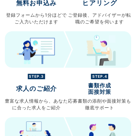
無料お申込み
ヒアリング
登録フォームから
1分ほどで
ご登録後、
アドバイザーが転
ご入力
いただけます
職の
ご希望を伺います
STEP.3
STEP.4
書類作成
求人のご紹介
面接対策
豊富な求人情報から、
あなた
応募書類の
添削や面接対策も
に合った求人を
ご紹介
徹底サポート