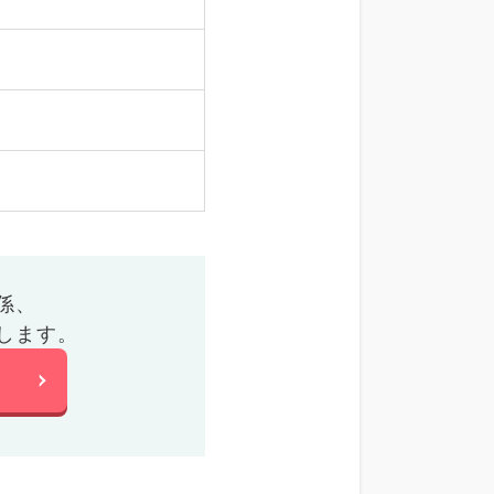
係、
します。