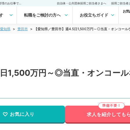
【愛知県／豊田市】週4.5日1,500万円～◎当直・オンコールなし！病棟管理のお仕事です（一般内科／常勤）の転職・求人｜医師の求人・転職・アルバイトは【マイナビDOCTOR】
自治体・公共団体採用ご担当者さまへ
採用ご担当者
お気
す
転職をご検討の方へ
お役立ちガイド
愛知県
豊田市
【愛知県／豊田市】週4.5日1,500万円～◎当直・オンコ
5日1,500万円～◎当直・オンコー
お気に入り
求人を紹介しても