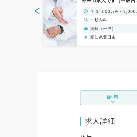
0万円～◎特別
外来の求人です（一般内
ームでの施設管
／常勤）
<
0万円～
年収1,600万円～2,000
す（内科系・外
）
円
、形成外科、脳神
一般内科
呼吸器外科、心臓
設(老健特養)
病院（一般）
、一般内科、循環
田市
愛知県豊田市
呼吸器内科、消化
内分泌・代謝内
内科、老年内科、
般、一般外科、消
給与
求人詳細