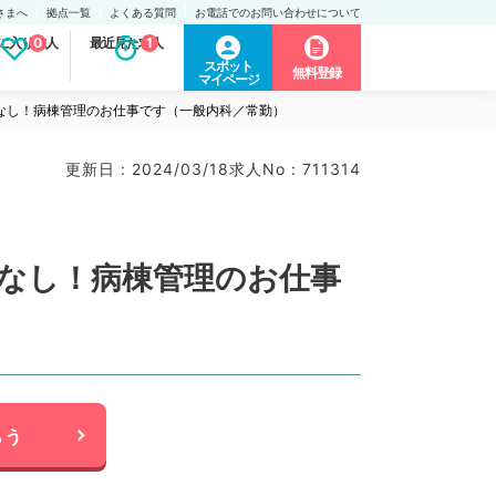
さまへ
拠点一覧
よくある質問
お電話でのお問い合わせについて
に入り求人
0
最近見た求人
1
スポット
無料登録
マイページ
ールなし！病棟管理のお仕事です（一般内科／常勤）
更新日 : 2024/03/18
求人No : 711314
ルなし！病棟管理のお仕事
らう