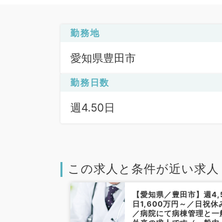
勤務地
愛知県豊田市
勤務日数
週4.50日
この求人と条件が近い求人
豊田市】★稀少
【愛知県／豊田市】週4,
勤務★土日祝休
日1,600万円～／日祝休
可能／週4～5
／病院にて病棟管理と一