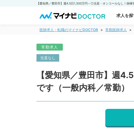
求人を探
医師求人・転職のマイナビDOCTOR
常勤医師求人
常勤求人
当直なし
【愛知県／豊田市】週4.
です（一般内科／常勤）