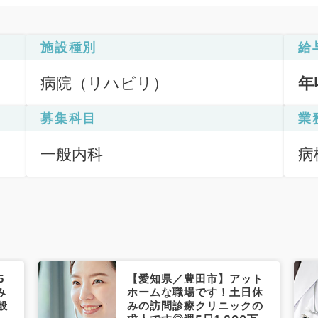
施設種別
給
病院（リハビリ）
年
募集科目
業
一般内科
病
5
【愛知県／豊田市】アット
み
ホームな職場です！土日休
般
みの訪問診療クリニックの