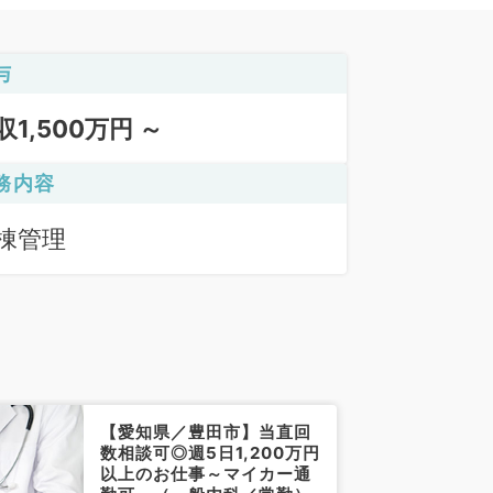
与
収1,500万円 ～
務内容
棟管理
【愛知県／豊田市】当直回
数相談可◎週5日1,200万円
以上のお仕事～マイカー通