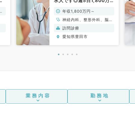
科
求人です◎週5日1,800万
円（内科系・外科系／常
万
年収1,800万円～
勤）
神経内科、整形外科、脳神
経外科、呼吸器外科、心臓
訪問診療
血管外科、一般内科、循環
愛知県豊田市
器内科、呼吸器内科、消化
器内科、内分泌・代謝内
科、腎臓内科、外科系全
般、一般外科、消化器外科
業務内容
勤務地