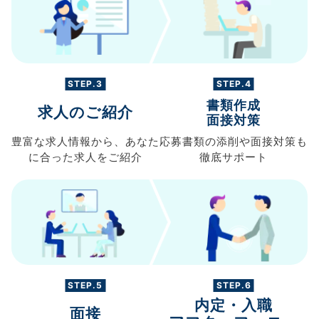
STEP.3
STEP.4
書類作成
求人のご紹介
面接対策
豊富な求人情報から、
あなた
応募書類の
添削や面接対策も
に合った求人を
ご紹介
徹底サポート
STEP.5
STEP.6
内定・入職
面接