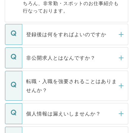
ちろん、非常勤・スポットのお仕事紹介も
行なっております。
登録後は何をすればよいのですか
ご登録いただきましたら、弊社担当者がご
登録内容を確認し、その後メールもしくは
非公開求人とはなんですか？
お電話にて次のステップのご案内をいたし
ます。通常、5営業日以内にはご連絡をせて
マイナビDOCTORで取り扱っている求人の
いただきますので、しばらくお待ちくださ
うち約3割は、Webサイトからご覧いただ
転職・入職を強要されることはありま
い。
けない「非公開求人」です。非公開求人は
せんか？
下記の理由によって、一般には公開してい
ません。
転職・入職を強要することは一切ありませ
ん。また、仮に応募先から内定をいただい
個人情報は漏えいしませんか？
■応募殺到を避けるため 人気のある医療機
たとしても、ご本人が納得しない限り、内
関を公にしてしまうと、応募が殺到する場
定を承諾する必要はありません。内定先へ
個人情報が漏えいすることはありませんの
合があります。 選考を効率よく行うため