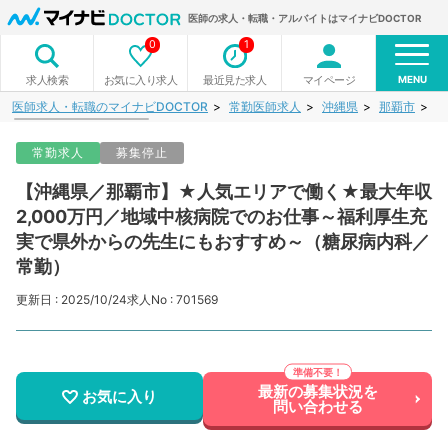
医師の求人・転職・アルバイトはマイナビDOCTOR
0
1
MENU
お気に入り求人
最近見た求人
マイページ
求人検索
医師求人・転職のマイナビDOCTOR
常勤医師求人
沖縄県
那覇市
【
常勤求人
募集停止
【沖縄県／那覇市】★人気エリアで働く★最大年収
2,000万円／地域中核病院でのお仕事～福利厚生充
実で県外からの先生にもおすすめ～（糖尿病内科／
常勤）
更新日 : 2025/10/24
求人No : 701569
最新の募集状況を
お気に入り
問い合わせる