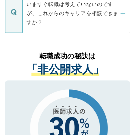
の辞退の連絡はキャリアパートナーが行い
で、ご安心ください。当サイトからの登録
いますぐ転職は考えていないのです
に、医療機関が求める条件に合った人材の
ますので、ご安心ください。
などで収集したご登録者様の個人情報は、
が、これからのキャリアを相談できま
みを人材紹介会社に依頼するケースが増え
ご本人のキャリアアップおよび転職活動の
ています。
すか？
支援を目的に使用いたします。お預かりし
ているすべての個人データはご本人の許可
お気軽にご相談ください。先生専任のキャ
なく、医療機関側に開示したり、第三者に
リアパートナーが将来のご希望などをおう
提供することは一切ありません。また弊社
かがいして、現在の医療機関の状況や紹介
転職成功の秘訣は
は、個人情報の取り扱いについての厳密な
経験をまじえながら、適切なアドバイスを
管理基準を満たした事業者のみに付与され
「非公開求人」
させていただきます。すぐにご転職をされ
る、プライバシーマークを取得済みです。
ない方には、長期的なサポートが可能です
ご登録いただいた個人情報は、SSL（デー
ので、まずはご登録ください。
タ暗号化）によって保護されていますの
で、機密保持に関してもご安心ください。