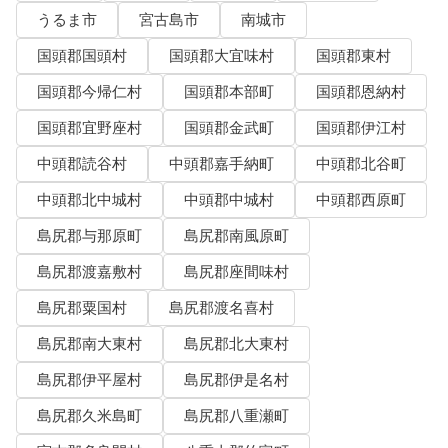
うるま市
宮古島市
南城市
国頭郡国頭村
国頭郡大宜味村
国頭郡東村
国頭郡今帰仁村
国頭郡本部町
国頭郡恩納村
国頭郡宜野座村
国頭郡金武町
国頭郡伊江村
中頭郡読谷村
中頭郡嘉手納町
中頭郡北谷町
中頭郡北中城村
中頭郡中城村
中頭郡西原町
島尻郡与那原町
島尻郡南風原町
島尻郡渡嘉敷村
島尻郡座間味村
島尻郡粟国村
島尻郡渡名喜村
島尻郡南大東村
島尻郡北大東村
島尻郡伊平屋村
島尻郡伊是名村
島尻郡久米島町
島尻郡八重瀬町