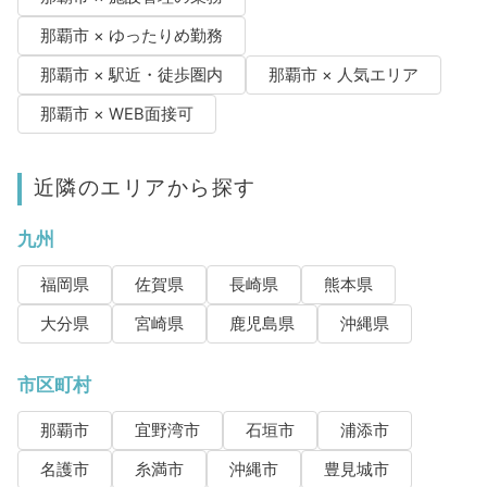
那覇市 × ゆったりめ勤務
那覇市 × 駅近・徒歩圏内
那覇市 × 人気エリア
那覇市 × WEB面接可
近隣のエリアから探す
九州
福岡県
佐賀県
長崎県
熊本県
大分県
宮崎県
鹿児島県
沖縄県
市区町村
那覇市
宜野湾市
石垣市
浦添市
名護市
糸満市
沖縄市
豊見城市