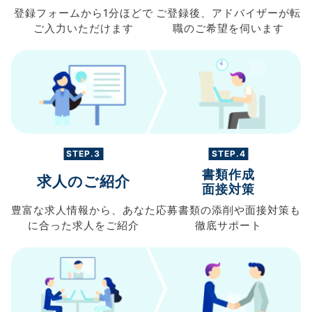
登録フォームから
1分ほどで
ご登録後、
アドバイザーが転
ご入力
いただけます
職の
ご希望を伺います
STEP.3
STEP.4
書類作成
求人のご紹介
面接対策
豊富な求人情報から、
あなた
応募書類の
添削や面接対策も
に合った求人を
ご紹介
徹底サポート