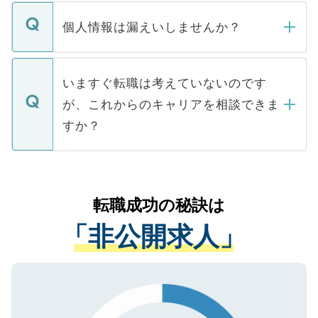
転職・入職を強要することは一切ありませ
ん。また、仮に応募先から内定をいただい
個人情報は漏えいしませんか？
■応募殺到を避けるため 人気のある医療機
たとしても、ご本人が納得しない限り、内
関を公にしてしまうと、応募が殺到する場
定を承諾する必要はありません。内定先へ
個人情報が漏えいすることはありませんの
合があります。 選考を効率よく行うため
の辞退の連絡はキャリアパートナーが行い
で、ご安心ください。当サイトからの登録
いますぐ転職は考えていないのです
に、医療機関が求める条件に合った人材の
ますので、ご安心ください。
などで収集したご登録者様の個人情報は、
が、これからのキャリアを相談できま
みを人材紹介会社に依頼するケースが増え
ご本人のキャリアアップおよび転職活動の
ています。
すか？
支援を目的に使用いたします。お預かりし
ているすべての個人データはご本人の許可
お気軽にご相談ください。先生専任のキャ
なく、医療機関側に開示したり、第三者に
リアパートナーが将来のご希望などをおう
提供することは一切ありません。また弊社
かがいして、現在の医療機関の状況や紹介
転職成功の秘訣は
は、個人情報の取り扱いについての厳密な
経験をまじえながら、適切なアドバイスを
管理基準を満たした事業者のみに付与され
「非公開求人」
させていただきます。すぐにご転職をされ
る、プライバシーマークを取得済みです。
ない方には、長期的なサポートが可能です
ご登録いただいた個人情報は、SSL（デー
ので、まずはご登録ください。
タ暗号化）によって保護されていますの
で、機密保持に関してもご安心ください。