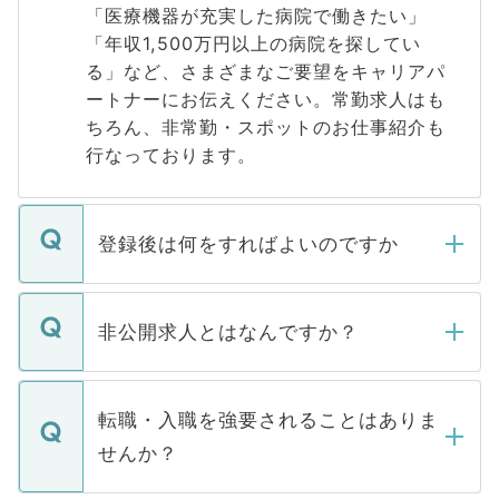
「医療機器が充実した病院で働きたい」
「年収1,500万円以上の病院を探してい
る」など、さまざまなご要望をキャリアパ
ートナーにお伝えください。常勤求人はも
ちろん、非常勤・スポットのお仕事紹介も
行なっております。
登録後は何をすればよいのですか
ご登録いただきましたら、弊社担当者がご
登録内容を確認し、その後メールもしくは
非公開求人とはなんですか？
お電話にて次のステップのご案内をいたし
ます。通常、5営業日以内にはご連絡をせて
マイナビDOCTORで取り扱っている求人の
いただきますので、しばらくお待ちくださ
うち約3割は、Webサイトからご覧いただ
転職・入職を強要されることはありま
い。
けない「非公開求人」です。非公開求人は
せんか？
下記の理由によって、一般には公開してい
ません。