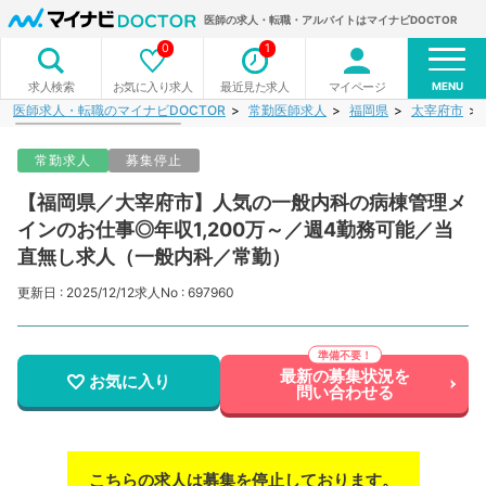
医師の求人・転職・アルバイトはマイナビDOCTOR
0
1
MENU
お気に入り求人
最近見た求人
マイページ
求人検索
医師求人・転職のマイナビDOCTOR
常勤医師求人
福岡県
太宰府市
常勤求人
募集停止
【福岡県／大宰府市】人気の一般内科の病棟管理メ
インのお仕事◎年収1,200万～／週4勤務可能／当
直無し求人（一般内科／常勤）
更新日 : 2025/12/12
求人No : 697960
最新の募集状況を
お気に入り
問い合わせる
こちらの求人は募集を停止しております。