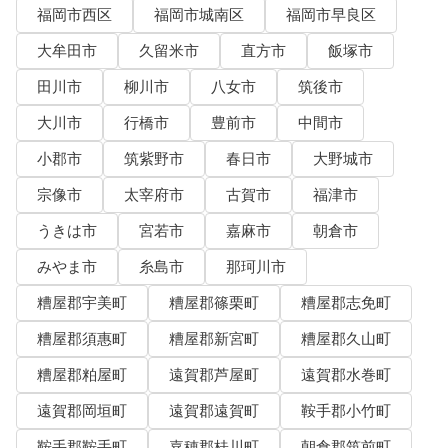
福岡市西区
福岡市城南区
福岡市早良区
大牟田市
久留米市
直方市
飯塚市
田川市
柳川市
八女市
筑後市
大川市
行橋市
豊前市
中間市
小郡市
筑紫野市
春日市
大野城市
宗像市
太宰府市
古賀市
福津市
うきは市
宮若市
嘉麻市
朝倉市
みやま市
糸島市
那珂川市
糟屋郡宇美町
糟屋郡篠栗町
糟屋郡志免町
糟屋郡須惠町
糟屋郡新宮町
糟屋郡久山町
糟屋郡粕屋町
遠賀郡芦屋町
遠賀郡水巻町
遠賀郡岡垣町
遠賀郡遠賀町
鞍手郡小竹町
鞍手郡鞍手町
嘉穂郡桂川町
朝倉郡筑前町