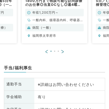
週5日年
1800万円まで相談可能な訪問診療
5日／1
円◎（一般
のお仕事◎当直OCなし◎週4曜日
棟管理
勤務も相談可（内科系／常勤）
般内科
万円
年収1,200万円～
年収
一般内科、循環器内科、呼吸器内
一
科、消化器内科、内分泌・代謝内
診療）
病院（一般）
病
科
福岡県太宰府市
福
<
>
手当/福利厚生
※詳細はお問い合わせください
通勤手当
有り
学会補助