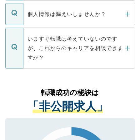
ません。
転職・入職を強要することは一切ありませ
ん。また、仮に応募先から内定をいただい
個人情報は漏えいしませんか？
■応募殺到を避けるため 人気のある医療機
たとしても、ご本人が納得しない限り、内
関を公にしてしまうと、応募が殺到する場
定を承諾する必要はありません。内定先へ
個人情報が漏えいすることはありませんの
合があります。 選考を効率よく行うため
の辞退の連絡はキャリアパートナーが行い
で、ご安心ください。当サイトからの登録
いますぐ転職は考えていないのです
に、医療機関が求める条件に合った人材の
ますので、ご安心ください。
などで収集したご登録者様の個人情報は、
が、これからのキャリアを相談できま
みを人材紹介会社に依頼するケースが増え
ご本人のキャリアアップおよび転職活動の
ています。
すか？
支援を目的に使用いたします。お預かりし
ているすべての個人データはご本人の許可
お気軽にご相談ください。先生専任のキャ
なく、医療機関側に開示したり、第三者に
リアパートナーが将来のご希望などをおう
提供することは一切ありません。また弊社
かがいして、現在の医療機関の状況や紹介
転職成功の秘訣は
は、個人情報の取り扱いについての厳密な
経験をまじえながら、適切なアドバイスを
管理基準を満たした事業者のみに付与され
「非公開求人」
させていただきます。すぐにご転職をされ
る、プライバシーマークを取得済みです。
ない方には、長期的なサポートが可能です
ご登録いただいた個人情報は、SSL（デー
ので、まずはご登録ください。
タ暗号化）によって保護されていますの
で、機密保持に関してもご安心ください。