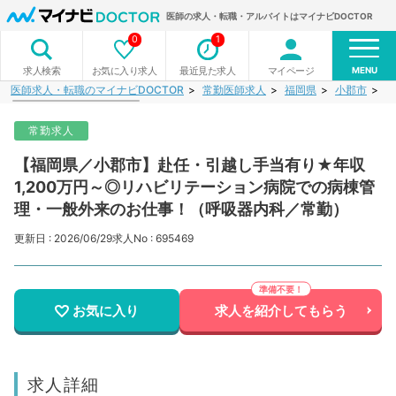
医師の求人・転職・アルバイトはマイナビDOCTOR
0
1
MENU
お気に入り求人
最近見た求人
マイページ
求人検索
医師求人・転職のマイナビDOCTOR
常勤医師求人
福岡県
小郡市
【
常勤求人
【福岡県／小郡市】赴任・引越し手当有り★年収
1,200万円～◎リハビリテーション病院での病棟管
理・一般外来のお仕事！（呼吸器内科／常勤）
更新日 : 2026/06/29
求人No : 695469
お気に入り
求人を紹介してもらう
求人詳細