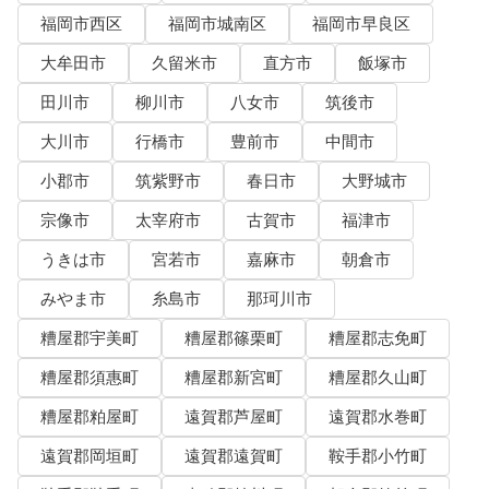
福岡市西区
福岡市城南区
福岡市早良区
大牟田市
久留米市
直方市
飯塚市
田川市
柳川市
八女市
筑後市
大川市
行橋市
豊前市
中間市
小郡市
筑紫野市
春日市
大野城市
宗像市
太宰府市
古賀市
福津市
うきは市
宮若市
嘉麻市
朝倉市
みやま市
糸島市
那珂川市
糟屋郡宇美町
糟屋郡篠栗町
糟屋郡志免町
糟屋郡須惠町
糟屋郡新宮町
糟屋郡久山町
糟屋郡粕屋町
遠賀郡芦屋町
遠賀郡水巻町
遠賀郡岡垣町
遠賀郡遠賀町
鞍手郡小竹町