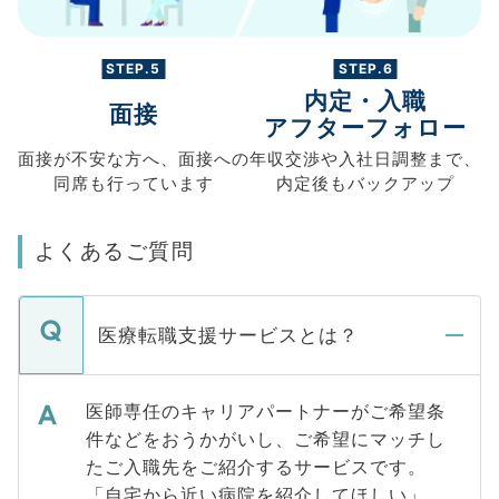
STEP.5
STEP.6
内定・入職
面接
アフターフォロー
面接が不安な方へ、
面接への
年収交渉や
入社日調整まで、
同席も
行っています
内定後もバックアップ
よくあるご質問
医療転職支援サービスとは？
医師専任のキャリアパートナーがご希望条
件などをおうかがいし、ご希望にマッチし
たご入職先をご紹介するサービスです。
「自宅から近い病院を紹介してほしい」