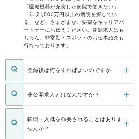
「医療機器が充実した病院で働きたい」
「年収1,500万円以上の病院を探してい
る」など、さまざまなご要望をキャリアパ
ートナーにお伝えください。常勤求人はも
ちろん、非常勤・スポットのお仕事紹介も
行なっております。
登録後は何をすればよいのですか
ご登録いただきましたら、弊社担当者がご
登録内容を確認し、その後メールもしくは
非公開求人とはなんですか？
お電話にて次のステップのご案内をいたし
ます。通常、5営業日以内にはご連絡をせて
マイナビDOCTORで取り扱っている求人の
いただきますので、しばらくお待ちくださ
うち約3割は、Webサイトからご覧いただ
転職・入職を強要されることはありま
い。
けない「非公開求人」です。非公開求人は
せんか？
下記の理由によって、一般には公開してい