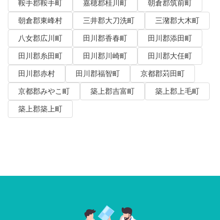
鞍手郡鞍手町
嘉穂郡桂川町
朝倉郡筑前町
朝倉郡東峰村
三井郡大刀洗町
三潴郡大木町
八女郡広川町
田川郡香春町
田川郡添田町
田川郡糸田町
田川郡川崎町
田川郡大任町
田川郡赤村
田川郡福智町
京都郡苅田町
京都郡みやこ町
築上郡吉富町
築上郡上毛町
築上郡築上町