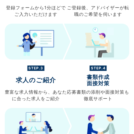
登録フォームから
1分ほどで
ご登録後、
アドバイザーが転
ご入力
いただけます
職の
ご希望を伺います
STEP.3
STEP.4
書類作成
求人のご紹介
面接対策
豊富な求人情報から、
あなた
応募書類の
添削や面接対策も
に合った求人を
ご紹介
徹底サポート