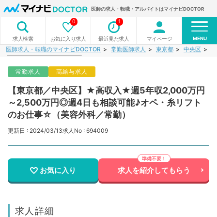
医師の求人・転職・アルバイトはマイナビDOCTOR
0
1
MENU
お気に入り求人
最近見た求人
マイページ
求人検索
医師求人・転職のマイナビDOCTOR
常勤医師求人
東京都
中央区
【
常勤求人
高給与求人
【東京都／中央区】★高収入★週5年収2,000万円
～2,500万円◎週4日も相談可能♪オペ・糸リフト
のお仕事☆（美容外科／常勤）
更新日 : 2024/03/13
求人No : 694009
お気に入り
求人を紹介してもらう
求人詳細