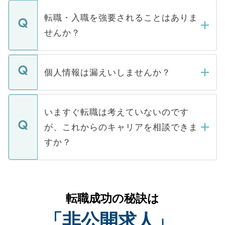
ます。通常、5営業日以内にはご連絡をせて
マイナビDOCTORで取り扱っている求人の
いただきますので、しばらくお待ちくださ
うち約3割は、Webサイトからご覧いただ
転職・入職を強要されることはありま
い。
けない「非公開求人」です。非公開求人は
せんか？
下記の理由によって、一般には公開してい
ません。
転職・入職を強要することは一切ありませ
ん。また、仮に応募先から内定をいただい
個人情報は漏えいしませんか？
■応募殺到を避けるため 人気のある医療機
たとしても、ご本人が納得しない限り、内
関を公にしてしまうと、応募が殺到する場
定を承諾する必要はありません。内定先へ
個人情報が漏えいすることはありませんの
合があります。 選考を効率よく行うため
の辞退の連絡はキャリアパートナーが行い
で、ご安心ください。当サイトからの登録
いますぐ転職は考えていないのです
に、医療機関が求める条件に合った人材の
ますので、ご安心ください。
などで収集したご登録者様の個人情報は、
が、これからのキャリアを相談できま
みを人材紹介会社に依頼するケースが増え
ご本人のキャリアアップおよび転職活動の
ています。
すか？
支援を目的に使用いたします。お預かりし
ているすべての個人データはご本人の許可
お気軽にご相談ください。先生専任のキャ
なく、医療機関側に開示したり、第三者に
リアパートナーが将来のご希望などをおう
提供することは一切ありません。また弊社
かがいして、現在の医療機関の状況や紹介
転職成功の秘訣は
は、個人情報の取り扱いについての厳密な
経験をまじえながら、適切なアドバイスを
管理基準を満たした事業者のみに付与され
「非公開求人」
させていただきます。すぐにご転職をされ
る、プライバシーマークを取得済みです。