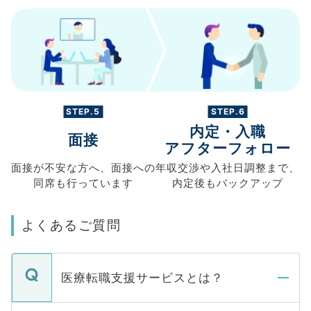
STEP.5
STEP.6
内定・入職
面接
アフターフォロー
面接が不安な方へ、
面接への
年収交渉や
入社日調整まで、
同席も
行っています
内定後もバックアップ
よくあるご質問
医療転職支援サービスとは？