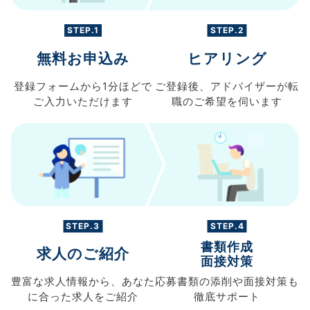
STEP.1
STEP.2
無料お申込み
ヒアリング
登録フォームから
1分ほどで
ご登録後、
アドバイザーが転
ご入力
いただけます
職の
ご希望を伺います
STEP.3
STEP.4
書類作成
求人のご紹介
面接対策
豊富な求人情報から、
あなた
応募書類の
添削や面接対策も
に合った求人を
ご紹介
徹底サポート