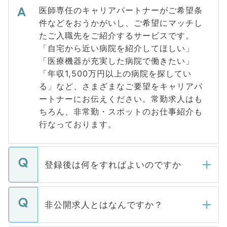
医師専任のキャリアパートナーがご希望条
件などをおうかがいし、ご希望にマッチし
たご入職先をご紹介するサービスです。
「自宅から近い病院を紹介してほしい」
「医療機器が充実した病院で働きたい」
「年収1,500万円以上の病院を探してい
る」など、さまざまなご要望をキャリアパ
ートナーにお伝えください。常勤求人はも
ちろん、非常勤・スポットのお仕事紹介も
行なっております。
登録後は何をすればよいのですか
ご登録いただきましたら、弊社担当者がご
登録内容を確認し、その後メールもしくは
非公開求人とはなんですか？
お電話にて次のステップのご案内をいたし