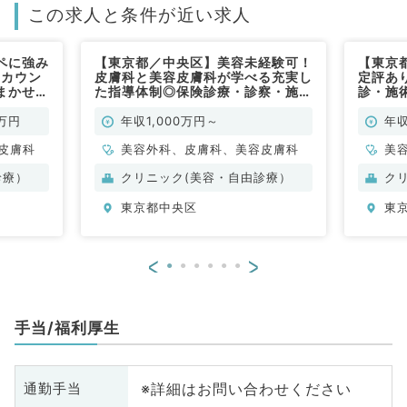
この求人と条件が近い求人
ペに強み
【東京都／中央区】美容未経験可！
【東京
！カウン
皮膚科と美容皮膚科が学べる充実し
定評あり
まかせ
た指導体制◎保険診療・診察・施
診・施
常勤）
術・をおまかせ（皮膚科、美容皮膚
科,、
科／常勤）
0万円
年収1,000万円～
年収
皮膚科
美容外科、皮膚科、美容皮膚科
美
診療）
クリニック(美容・自由診療）
ク
東京都中央区
東
<
>
手当/福利厚生
※詳細はお問い合わせください
通勤手当