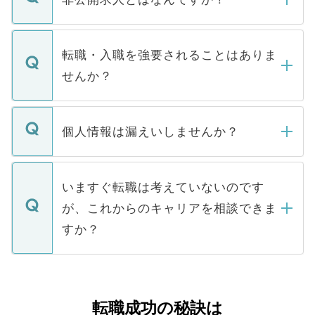
お電話にて次のステップのご案内をいたし
ます。通常、5営業日以内にはご連絡をせて
マイナビDOCTORで取り扱っている求人の
いただきますので、しばらくお待ちくださ
うち約3割は、Webサイトからご覧いただ
転職・入職を強要されることはありま
い。
けない「非公開求人」です。非公開求人は
せんか？
下記の理由によって、一般には公開してい
ません。
転職・入職を強要することは一切ありませ
ん。また、仮に応募先から内定をいただい
個人情報は漏えいしませんか？
■応募殺到を避けるため 人気のある医療機
たとしても、ご本人が納得しない限り、内
関を公にしてしまうと、応募が殺到する場
定を承諾する必要はありません。内定先へ
個人情報が漏えいすることはありませんの
合があります。 選考を効率よく行うため
の辞退の連絡はキャリアパートナーが行い
で、ご安心ください。当サイトからの登録
いますぐ転職は考えていないのです
に、医療機関が求める条件に合った人材の
ますので、ご安心ください。
などで収集したご登録者様の個人情報は、
が、これからのキャリアを相談できま
みを人材紹介会社に依頼するケースが増え
ご本人のキャリアアップおよび転職活動の
ています。
すか？
支援を目的に使用いたします。お預かりし
ているすべての個人データはご本人の許可
お気軽にご相談ください。先生専任のキャ
なく、医療機関側に開示したり、第三者に
リアパートナーが将来のご希望などをおう
提供することは一切ありません。また弊社
かがいして、現在の医療機関の状況や紹介
転職成功の秘訣は
は、個人情報の取り扱いについての厳密な