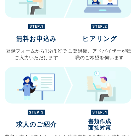
STEP.1
STEP.2
無料お申込み
ヒアリング
登録フォームから
1分ほどで
ご登録後、
アドバイザーが転
ご入力
いただけます
職の
ご希望を伺います
STEP.3
STEP.4
書類作成
求人のご紹介
面接対策