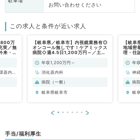
駐車場
お問い合わせください
この求人と条件が近い求人
800万
【岐阜県／岐阜市】内視鏡業務有◎
【岐阜
充実／無
オンコール無しです！ケアミックス
地域密
外来・
病院◇週4.5日1,200万円～／土曜
理・往
事です
日休みのご相談も可能♪（消化器内
5日1,
科／常勤）
年収1,200万円～
年収
環器内
消化器内科
神
内科、内
科
病院（一般）
病
科、老年
分
岐阜県岐阜市
岐
科
内
<
>
手当/福利厚生