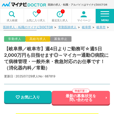
医師の求人・転職・アルバイトはマイナビDOCTOR
0
1
MENU
お気に入り求人
最近見た求人
マイページ
求人検索
医師求人・転職のマイナビDOCTOR
常勤医師求人
岐阜県
岐阜市
【
常勤求人
高給与求人
募集停止
【岐阜県／岐阜市】週4日よりご勤務可☆週5日
2,000万円も目指せます◎～マイカー通勤◎病院に
て病棟管理・一般外来・救急対応のお仕事です！
（消化器内科／常勤）
更新日 : 2025/07/29
求人No : 687819
最新の募集状況を
お気に入り
問い合わせる