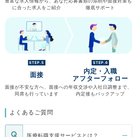
豊富な求人情報から、
あなた
応募書類の
添削や面接対策も
に合った求人を
ご紹介
徹底サポート
STEP.5
STEP.6
内定・入職
面接
アフターフォロー
面接が不安な方へ、
面接への
年収交渉や
入社日調整まで、
同席も
行っています
内定後もバックアップ
よくあるご質問
医療転職支援サービスとは？