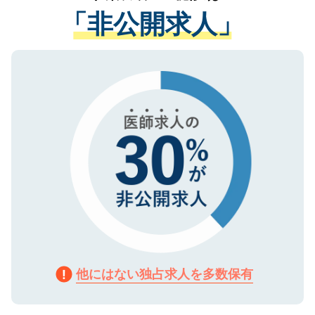
経験をまじえながら、適切なアドバイスを
管理基準を満たした事業者のみに付与され
「非公開求人」
させていただきます。すぐにご転職をされ
る、プライバシーマークを取得済みです。
ない方には、長期的なサポートが可能です
ご登録いただいた個人情報は、SSL（デー
ので、まずはご登録ください。
タ暗号化）によって保護されていますの
で、機密保持に関してもご安心ください。
他にはない独占求人を多数保有