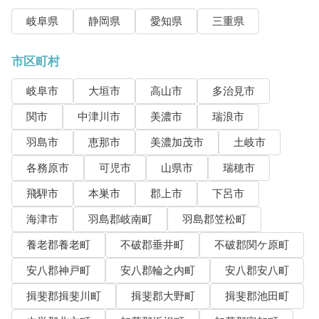
岐阜県
静岡県
愛知県
三重県
市区町村
岐阜市
大垣市
高山市
多治見市
関市
中津川市
美濃市
瑞浪市
羽島市
恵那市
美濃加茂市
土岐市
各務原市
可児市
山県市
瑞穂市
飛騨市
本巣市
郡上市
下呂市
海津市
羽島郡岐南町
羽島郡笠松町
養老郡養老町
不破郡垂井町
不破郡関ケ原町
安八郡神戸町
安八郡輪之内町
安八郡安八町
揖斐郡揖斐川町
揖斐郡大野町
揖斐郡池田町