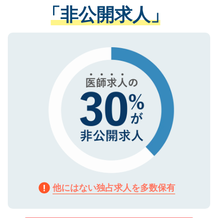
管理基準を満たした事業者のみに付与され
「非公開求人」
させていただきます。すぐにご転職をされ
る、プライバシーマークを取得済みです。
ない方には、長期的なサポートが可能です
ご登録いただいた個人情報は、SSL（デー
ので、まずはご登録ください。
タ暗号化）によって保護されていますの
で、機密保持に関してもご安心ください。
他にはない独占求人を多数保有