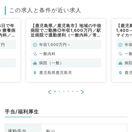
この求人と条件が近い求人
5日で年
【鹿児島県／鹿児島市】地域の中核
【鹿児
円☆療養病
病院でご勤務◎年収1,600万円／駅
1,40
内科／常
近病院で通勤便利（一般内科／常
マイカ
勤）
（一般
万円
年収1,600万円～
年収
一般内科
一
科
病院（一般）
病
科
鹿児島県鹿児島市
鹿
<
>
手当/福利厚生
有り
通勤手当