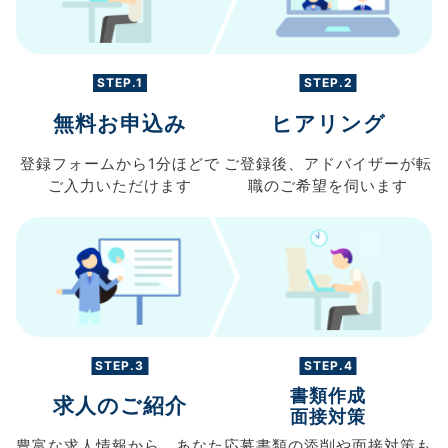
STEP.1
STEP.2
無料お申込み
ヒアリング
登録フォームから
1分ほどで
ご登録後、
アドバイザーが転
ご入力
いただけます
職の
ご希望を伺います
STEP.3
STEP.4
書類作成
求人のご紹介
面接対策
豊富な求人情報から、
あなた
応募書類の
添削や面接対策も