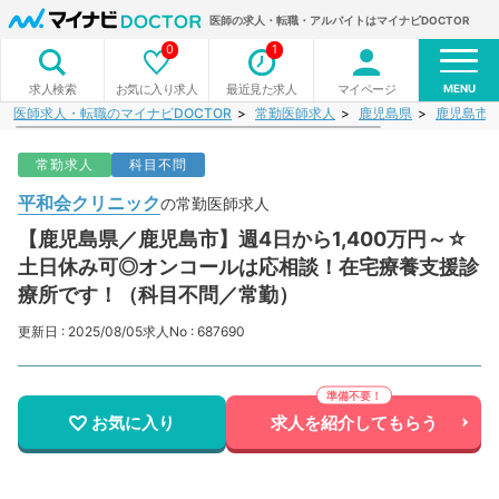
医師の求人・転職・アルバイトはマイナビDOCTOR
0
1
MENU
お気に入り求人
最近見た求人
マイページ
求人検索
医師求人・転職のマイナビDOCTOR
常勤医師求人
鹿児島県
鹿児島市
常勤求人
科目不問
平和会クリニック
の常勤医師求人
【鹿児島県／鹿児島市】週4日から1,400万円～☆
土日休み可◎オンコールは応相談！在宅療養支援診
療所です！（科目不問／常勤）
更新日 : 2025/08/05
求人No : 687690
お気に入り
求人を紹介してもらう