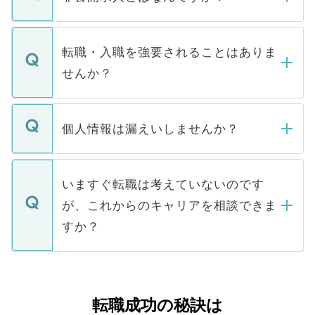
お電話にて次のステップのご案内をいたし
ます。通常、5営業日以内にはご連絡をせて
マイナビDOCTORで取り扱っている求人の
いただきますので、しばらくお待ちくださ
うち約3割は、Webサイトからご覧いただ
転職・入職を強要されることはありま
い。
けない「非公開求人」です。非公開求人は
せんか？
下記の理由によって、一般には公開してい
ません。
転職・入職を強要することは一切ありませ
ん。また、仮に応募先から内定をいただい
個人情報は漏えいしませんか？
■応募殺到を避けるため 人気のある医療機
たとしても、ご本人が納得しない限り、内
関を公にしてしまうと、応募が殺到する場
定を承諾する必要はありません。内定先へ
個人情報が漏えいすることはありませんの
合があります。 選考を効率よく行うため
の辞退の連絡はキャリアパートナーが行い
で、ご安心ください。当サイトからの登録
いますぐ転職は考えていないのです
に、医療機関が求める条件に合った人材の
ますので、ご安心ください。
などで収集したご登録者様の個人情報は、
が、これからのキャリアを相談できま
みを人材紹介会社に依頼するケースが増え
ご本人のキャリアアップおよび転職活動の
ています。
すか？
支援を目的に使用いたします。お預かりし
ているすべての個人データはご本人の許可
お気軽にご相談ください。先生専任のキャ
なく、医療機関側に開示したり、第三者に
リアパートナーが将来のご希望などをおう
提供することは一切ありません。また弊社
かがいして、現在の医療機関の状況や紹介
転職成功の秘訣は
は、個人情報の取り扱いについての厳密な
経験をまじえながら、適切なアドバイスを