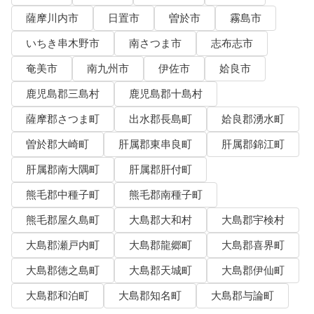
薩摩川内市
日置市
曽於市
霧島市
いちき串木野市
南さつま市
志布志市
奄美市
南九州市
伊佐市
姶良市
鹿児島郡三島村
鹿児島郡十島村
薩摩郡さつま町
出水郡長島町
姶良郡湧水町
曽於郡大崎町
肝属郡東串良町
肝属郡錦江町
肝属郡南大隅町
肝属郡肝付町
熊毛郡中種子町
熊毛郡南種子町
熊毛郡屋久島町
大島郡大和村
大島郡宇検村
大島郡瀬戸内町
大島郡龍郷町
大島郡喜界町
大島郡徳之島町
大島郡天城町
大島郡伊仙町
大島郡和泊町
大島郡知名町
大島郡与論町