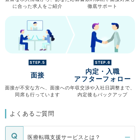
に合った求人を
ご紹介
徹底サポート
STEP.5
STEP.6
内定・入職
面接
アフターフォロー
面接が不安な方へ、
面接への
年収交渉や
入社日調整まで、
同席も
行っています
内定後もバックアップ
よくあるご質問
医療転職支援サービスとは？