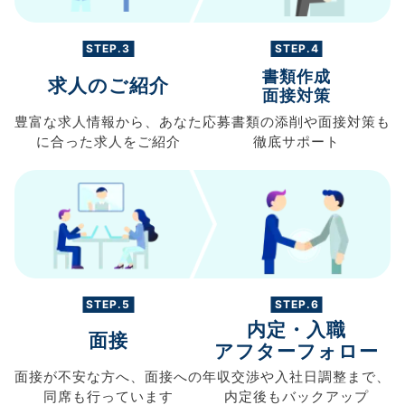
STEP.3
STEP.4
書類作成
求人のご紹介
面接対策
豊富な求人情報から、
あなた
応募書類の
添削や面接対策も
に合った求人を
ご紹介
徹底サポート
STEP.5
STEP.6
内定・入職
面接
アフターフォロー
面接が不安な方へ、
面接への
年収交渉や
入社日調整まで、
同席も
行っています
内定後もバックアップ