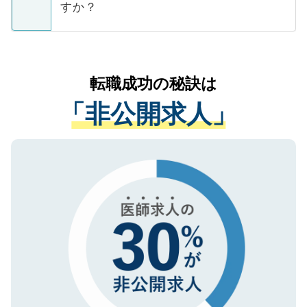
ています。
すか？
支援を目的に使用いたします。お預かりし
ているすべての個人データはご本人の許可
お気軽にご相談ください。先生専任のキャ
なく、医療機関側に開示したり、第三者に
リアパートナーが将来のご希望などをおう
提供することは一切ありません。また弊社
かがいして、現在の医療機関の状況や紹介
転職成功の秘訣は
は、個人情報の取り扱いについての厳密な
経験をまじえながら、適切なアドバイスを
管理基準を満たした事業者のみに付与され
「非公開求人」
させていただきます。すぐにご転職をされ
る、プライバシーマークを取得済みです。
ない方には、長期的なサポートが可能です
ご登録いただいた個人情報は、SSL（デー
ので、まずはご登録ください。
タ暗号化）によって保護されていますの
で、機密保持に関してもご安心ください。