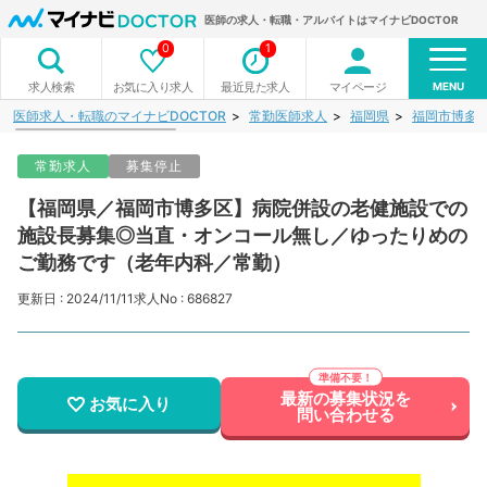
医師の求人・転職・アルバイトはマイナビDOCTOR
0
1
MENU
お気に入り求人
最近見た求人
マイページ
求人検索
医師求人・転職のマイナビDOCTOR
常勤医師求人
福岡県
福岡市博多
常勤求人
募集停止
【福岡県／福岡市博多区】病院併設の老健施設での
施設長募集◎当直・オンコール無し／ゆったりめの
ご勤務です（老年内科／常勤）
更新日 : 2024/11/11
求人No : 686827
最新の募集状況を
お気に入り
問い合わせる