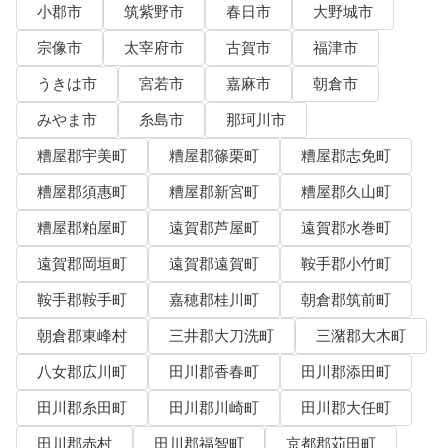
小郡市
筑紫野市
春日市
大野城市
宗像市
太宰府市
古賀市
福津市
うきは市
宮若市
嘉麻市
朝倉市
みやま市
糸島市
那珂川市
糟屋郡宇美町
糟屋郡篠栗町
糟屋郡志免町
糟屋郡須惠町
糟屋郡新宮町
糟屋郡久山町
糟屋郡粕屋町
遠賀郡芦屋町
遠賀郡水巻町
遠賀郡岡垣町
遠賀郡遠賀町
鞍手郡小竹町
鞍手郡鞍手町
嘉穂郡桂川町
朝倉郡筑前町
朝倉郡東峰村
三井郡大刀洗町
三潴郡大木町
八女郡広川町
田川郡香春町
田川郡添田町
田川郡糸田町
田川郡川崎町
田川郡大任町
田川郡赤村
田川郡福智町
京都郡苅田町