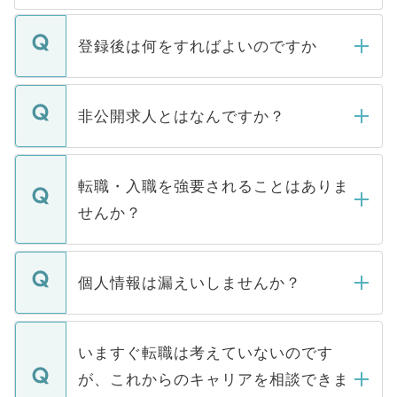
登録後は何をすればよいのですか
ご登録いただきましたら、弊社担当者がご
登録内容を確認し、その後メールもしくは
非公開求人とはなんですか？
お電話にて次のステップのご案内をいたし
ます。通常、5営業日以内にはご連絡をせて
マイナビDOCTORで取り扱っている求人の
いただきますので、しばらくお待ちくださ
うち約3割は、Webサイトからご覧いただ
転職・入職を強要されることはありま
い。
けない「非公開求人」です。非公開求人は
せんか？
下記の理由によって、一般には公開してい
ません。
転職・入職を強要することは一切ありませ
ん。また、仮に応募先から内定をいただい
個人情報は漏えいしませんか？
■応募殺到を避けるため 人気のある医療機
たとしても、ご本人が納得しない限り、内
関を公にしてしまうと、応募が殺到する場
定を承諾する必要はありません。内定先へ
個人情報が漏えいすることはありませんの
合があります。 選考を効率よく行うため
の辞退の連絡はキャリアパートナーが行い
で、ご安心ください。当サイトからの登録
いますぐ転職は考えていないのです
に、医療機関が求める条件に合った人材の
ますので、ご安心ください。
などで収集したご登録者様の個人情報は、
が、これからのキャリアを相談できま
みを人材紹介会社に依頼するケースが増え
ご本人のキャリアアップおよび転職活動の