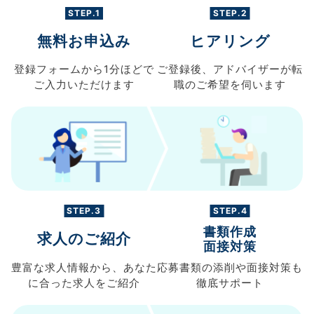
STEP.1
STEP.2
無料お申込み
ヒアリング
登録フォームから
1分ほどで
ご登録後、
アドバイザーが転
ご入力
いただけます
職の
ご希望を伺います
STEP.3
STEP.4
書類作成
求人のご紹介
面接対策
豊富な求人情報から、
あなた
応募書類の
添削や面接対策も
に合った求人を
ご紹介
徹底サポート