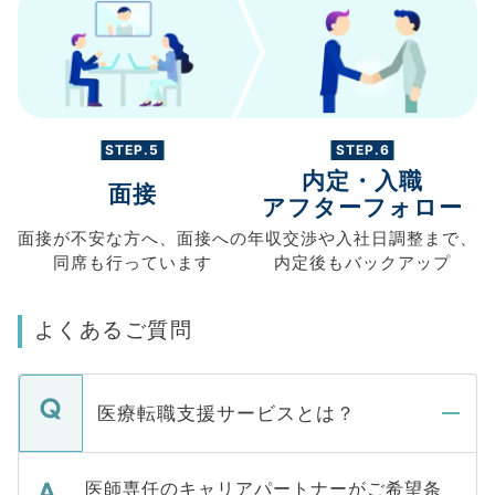
STEP.5
STEP.6
内定・入職
面接
アフターフォロー
面接が不安な方へ、
面接への
年収交渉や
入社日調整まで、
同席も
行っています
内定後もバックアップ
よくあるご質問
医療転職支援サービスとは？
医師専任のキャリアパートナーがご希望条