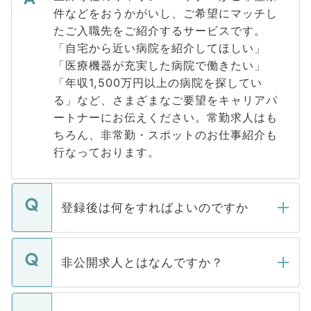
件などをおうかがいし、ご希望にマッチし
たご入職先をご紹介するサービスです。
「自宅から近い病院を紹介してほしい」
「医療機器が充実した病院で働きたい」
「年収1,500万円以上の病院を探してい
る」など、さまざまなご要望をキャリアパ
ートナーにお伝えください。常勤求人はも
ちろん、非常勤・スポットのお仕事紹介も
行なっております。
登録後は何をすればよいのですか
ご登録いただきましたら、弊社担当者がご
登録内容を確認し、その後メールもしくは
非公開求人とはなんですか？
お電話にて次のステップのご案内をいたし
ます。通常、5営業日以内にはご連絡をせて
マイナビDOCTORで取り扱っている求人の