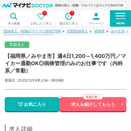
医師の求人・転職・アルバイトはマイナビDOCTOR
0
1
MENU
お気に入り求人
最近見た求人
マイページ
求人検索
医師求人・転職のマイナビDOCTOR
常勤医師求人
福岡県
みやま市
常勤求人
【福岡県／みやま市】週4日1,200～1,400万円／マ
イカー通勤OK◎病棟管理のみのお仕事です（内科
系／常勤）
更新日 : 2025/12/24
求人No : 682988
お気に入り
求人を紹介してもらう
求人詳細