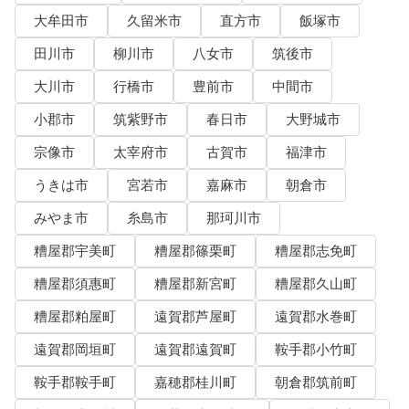
大牟田市
久留米市
直方市
飯塚市
田川市
柳川市
八女市
筑後市
大川市
行橋市
豊前市
中間市
小郡市
筑紫野市
春日市
大野城市
宗像市
太宰府市
古賀市
福津市
うきは市
宮若市
嘉麻市
朝倉市
みやま市
糸島市
那珂川市
糟屋郡宇美町
糟屋郡篠栗町
糟屋郡志免町
糟屋郡須惠町
糟屋郡新宮町
糟屋郡久山町
糟屋郡粕屋町
遠賀郡芦屋町
遠賀郡水巻町
遠賀郡岡垣町
遠賀郡遠賀町
鞍手郡小竹町
鞍手郡鞍手町
嘉穂郡桂川町
朝倉郡筑前町