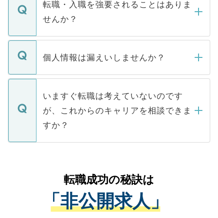
いただきますので、しばらくお待ちくださ
うち約3割は、Webサイトからご覧いただ
転職・入職を強要されることはありま
い。
けない「非公開求人」です。非公開求人は
せんか？
下記の理由によって、一般には公開してい
ません。
転職・入職を強要することは一切ありませ
ん。また、仮に応募先から内定をいただい
個人情報は漏えいしませんか？
■応募殺到を避けるため 人気のある医療機
たとしても、ご本人が納得しない限り、内
関を公にしてしまうと、応募が殺到する場
定を承諾する必要はありません。内定先へ
個人情報が漏えいすることはありませんの
合があります。 選考を効率よく行うため
の辞退の連絡はキャリアパートナーが行い
で、ご安心ください。当サイトからの登録
いますぐ転職は考えていないのです
に、医療機関が求める条件に合った人材の
ますので、ご安心ください。
などで収集したご登録者様の個人情報は、
が、これからのキャリアを相談できま
みを人材紹介会社に依頼するケースが増え
ご本人のキャリアアップおよび転職活動の
ています。
すか？
支援を目的に使用いたします。お預かりし
ているすべての個人データはご本人の許可
お気軽にご相談ください。先生専任のキャ
なく、医療機関側に開示したり、第三者に
リアパートナーが将来のご希望などをおう
提供することは一切ありません。また弊社
かがいして、現在の医療機関の状況や紹介
転職成功の秘訣は
は、個人情報の取り扱いについての厳密な
経験をまじえながら、適切なアドバイスを
管理基準を満たした事業者のみに付与され
「非公開求人」
させていただきます。すぐにご転職をされ
る、プライバシーマークを取得済みです。
ない方には、長期的なサポートが可能です
ご登録いただいた個人情報は、SSL（デー