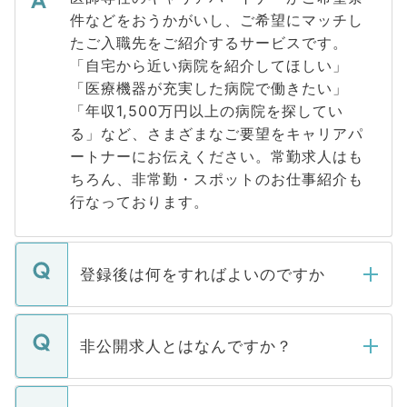
件などをおうかがいし、ご希望にマッチし
たご入職先をご紹介するサービスです。
「自宅から近い病院を紹介してほしい」
「医療機器が充実した病院で働きたい」
「年収1,500万円以上の病院を探してい
る」など、さまざまなご要望をキャリアパ
ートナーにお伝えください。常勤求人はも
ちろん、非常勤・スポットのお仕事紹介も
行なっております。
登録後は何をすればよいのですか
ご登録いただきましたら、弊社担当者がご
登録内容を確認し、その後メールもしくは
非公開求人とはなんですか？
お電話にて次のステップのご案内をいたし
ます。通常、5営業日以内にはご連絡をせて
マイナビDOCTORで取り扱っている求人の