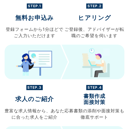
STEP.1
STEP.2
無料お申込み
ヒアリング
登録フォームから
1分ほどで
ご登録後、
アドバイザーが転
ご入力
いただけます
職の
ご希望を伺います
STEP.3
STEP.4
書類作成
求人のご紹介
面接対策
豊富な求人情報から、
あなた
応募書類の
添削や面接対策も
に合った求人を
ご紹介
徹底サポート