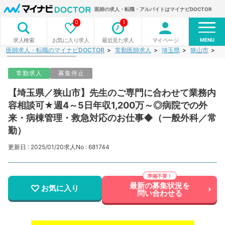
医師の求人・転職・アルバイトはマイナビDOCTOR
0
1
MENU
お気に入り求人
最近見た求人
マイページ
求人検索
医師求人・転職のマイナビDOCTOR
常勤医師求人
埼玉県
狭山市
【
常勤求人
募集停止
【埼玉県／狭山市】先生のご専門に合わせて業務内
容相談可★週4～5日年収1,200万～◎病院での外
来・病棟管理・救急対応のお仕事◆（一般外科／常
勤）
更新日 : 2025/01/20
求人No : 681744
最新の募集状況を
お気に入り
問い合わせる