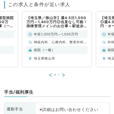
この求人と条件が近い求人
着型病院
【埼玉県／狭山市】週4.5日1,000
【埼玉
500万
万円～1,400万円◎当直なし可能！
◎週4.
事（一般
病棟管理メインのお仕事～駅徒歩圏
円・オ
内の療養型病院（内科系・外科系／
外科／
常勤）
年収1,000万円～1,500万円
年収
神経内科、心療内科、整形外科、
外
形成外科、美容外科、脳神経外
病院（一般）
病
科、呼吸器外科、心臓血管外科、
埼玉県狭山市
埼
小児外科、泌尿器科、一般内科、
循環器内科、呼吸器内科、消化器
内科、内分泌・代謝内科、腎臓内
<
>
科、老年内科、外科系全般、一般
外科、消化器外科、乳腺外科、ス
ポーツ整形外科、大腸・肛門外
手当/福利厚生
科、脊髄・脊椎外科
※詳細はお問い合わせください
通勤手当