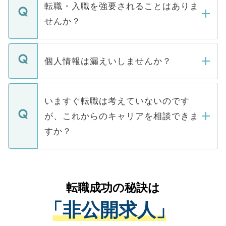
いただきますので、しばらくお待ちくださ
うち約3割は、Webサイトからご覧いただ
転職・入職を強要されることはありま
い。
けない「非公開求人」です。非公開求人は
せんか？
下記の理由によって、一般には公開してい
ません。
転職・入職を強要することは一切ありませ
ん。また、仮に応募先から内定をいただい
個人情報は漏えいしませんか？
■応募殺到を避けるため 人気のある医療機
たとしても、ご本人が納得しない限り、内
関を公にしてしまうと、応募が殺到する場
定を承諾する必要はありません。内定先へ
個人情報が漏えいすることはありませんの
合があります。 選考を効率よく行うため
の辞退の連絡はキャリアパートナーが行い
で、ご安心ください。当サイトからの登録
いますぐ転職は考えていないのです
に、医療機関が求める条件に合った人材の
ますので、ご安心ください。
などで収集したご登録者様の個人情報は、
が、これからのキャリアを相談できま
みを人材紹介会社に依頼するケースが増え
ご本人のキャリアアップおよび転職活動の
ています。
すか？
支援を目的に使用いたします。お預かりし
ているすべての個人データはご本人の許可
お気軽にご相談ください。先生専任のキャ
なく、医療機関側に開示したり、第三者に
リアパートナーが将来のご希望などをおう
提供することは一切ありません。また弊社
かがいして、現在の医療機関の状況や紹介
転職成功の秘訣は
は、個人情報の取り扱いについての厳密な
経験をまじえながら、適切なアドバイスを
管理基準を満たした事業者のみに付与され
「非公開求人」
させていただきます。すぐにご転職をされ
る、プライバシーマークを取得済みです。
ない方には、長期的なサポートが可能です
ご登録いただいた個人情報は、SSL（デー