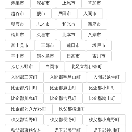
鴻巣市
深谷市
上尾市
草加市
越谷市
蕨市
戸田市
入間市
朝霞市
志木市
和光市
新座市
桶川市
久喜市
北本市
八潮市
富士見市
三郷市
蓮田市
坂戸市
幸手市
鶴ヶ島市
日高市
吉川市
ふじみ野市
白岡市
北足立郡伊奈町
入間郡三芳町
入間郡毛呂山町
入間郡越生町
比企郡滑川町
比企郡嵐山町
比企郡小川町
比企郡川島町
比企郡吉見町
比企郡鳩山町
比企郡ときがわ町
秩父郡横瀬町
秩父郡皆野町
秩父郡長瀞町
秩父郡小鹿野町
秩父郡東秩父村
児玉郡美里町
児玉郡神川町