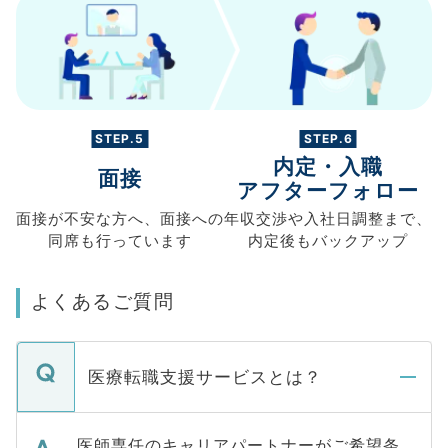
STEP.5
STEP.6
内定・入職
面接
アフターフォロー
面接が不安な方へ、
面接への
年収交渉や
入社日調整まで、
同席も
行っています
内定後もバックアップ
よくあるご質問
医療転職支援サービスとは？
医師専任のキャリアパートナーがご希望条