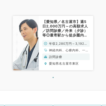
【愛知県／名古屋市】週5
日2,000万円～の高額求人
／訪問診療／外来（夕診）
等◎最寄駅から徒歩圏内
（内科系／常勤）
年収2,280万円～3,192万
円
神経内科、心療内科、一般
内科、循環器内科、呼吸器
訪問診療
内科、消化器内科、内分
愛知県名古屋市東区
泌・代謝内科、腎臓内科、
老年内科、膠原病科