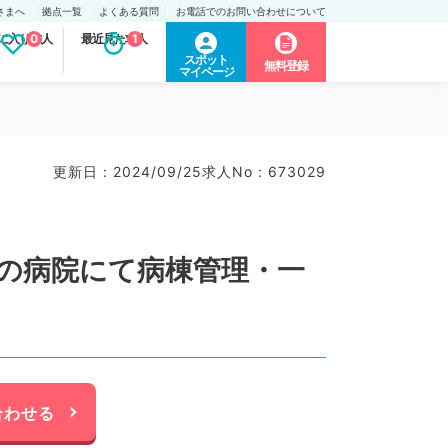
さまへ
拠点一覧
よくある質問
お電話でのお問い合わせについて
に入り求人
0
最近見た求人
1
スポット
無料登録
マイページ
更新日 : 2024/09/25
求人No : 673029
内の病院にて病棟管理・一
合わせる