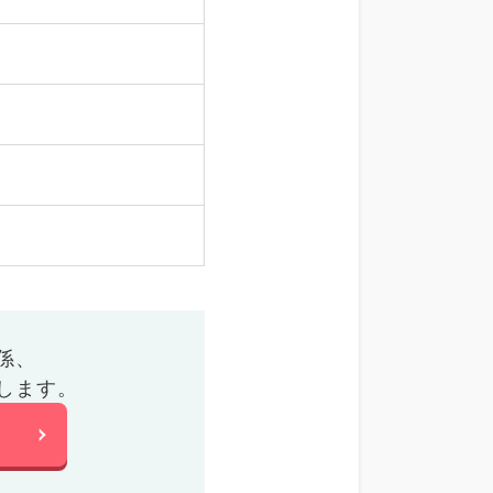
係、
します。