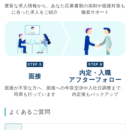
豊富な求人情報から、
あなた
応募書類の
添削や面接対策も
に合った求人を
ご紹介
徹底サポート
STEP.5
STEP.6
内定・入職
面接
アフターフォロー
面接が不安な方へ、
面接への
年収交渉や
入社日調整まで、
同席も
行っています
内定後もバックアップ
よくあるご質問