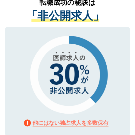
転職成功の秘訣は
は、個人情報の取り扱いについての厳密な
経験をまじえながら、適切なアドバイスを
管理基準を満たした事業者のみに付与され
「非公開求人」
させていただきます。すぐにご転職をされ
る、プライバシーマークを取得済みです。
ない方には、長期的なサポートが可能です
ご登録いただいた個人情報は、SSL（デー
ので、まずはご登録ください。
タ暗号化）によって保護されていますの
で、機密保持に関してもご安心ください。
他にはない独占求人を多数保有