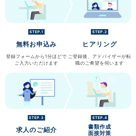
STEP.1
STEP.2
無料お申込み
ヒアリング
登録フォームから
1分ほどで
ご登録後、
アドバイザーが転
ご入力
いただけます
職の
ご希望を伺います
STEP.3
STEP.4
書類作成
求人のご紹介
面接対策