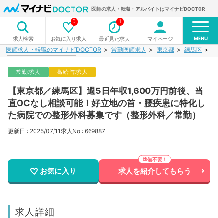
医師の求人・転職・アルバイトはマイナビDOCTOR
0
1
MENU
お気に入り求人
最近見た求人
マイページ
求人検索
医師求人・転職のマイナビDOCTOR
常勤医師求人
東京都
練馬区
【
常勤求人
高給与求人
【東京都／練馬区】週5日年収1,600万円前後、当
直OCなし相談可能！好立地の首・腰疾患に特化し
た病院での整形外科募集です（整形外科／常勤）
更新日 : 2025/07/11
求人No : 669887
お気に入り
求人を紹介してもらう
求人詳細