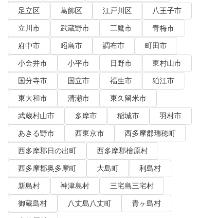
足立区
葛飾区
江戸川区
八王子市
立川市
武蔵野市
三鷹市
青梅市
府中市
昭島市
調布市
町田市
小金井市
小平市
日野市
東村山市
国分寺市
国立市
福生市
狛江市
東大和市
清瀬市
東久留米市
武蔵村山市
多摩市
稲城市
羽村市
あきる野市
西東京市
西多摩郡瑞穂町
西多摩郡日の出町
西多摩郡檜原村
西多摩郡奥多摩町
大島町
利島村
新島村
神津島村
三宅島三宅村
御蔵島村
八丈島八丈町
青ヶ島村