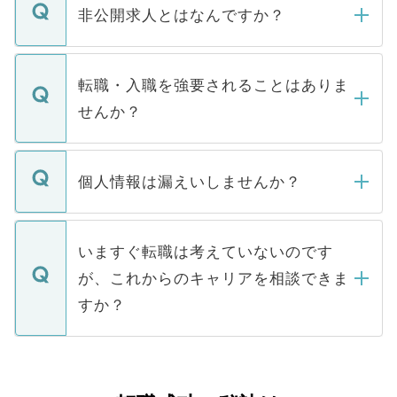
登録内容を確認し、その後メールもしくは
非公開求人とはなんですか？
お電話にて次のステップのご案内をいたし
ます。通常、5営業日以内にはご連絡をせて
マイナビDOCTORで取り扱っている求人の
いただきますので、しばらくお待ちくださ
うち約3割は、Webサイトからご覧いただ
転職・入職を強要されることはありま
い。
けない「非公開求人」です。非公開求人は
せんか？
下記の理由によって、一般には公開してい
ません。
転職・入職を強要することは一切ありませ
ん。また、仮に応募先から内定をいただい
個人情報は漏えいしませんか？
■応募殺到を避けるため 人気のある医療機
たとしても、ご本人が納得しない限り、内
関を公にしてしまうと、応募が殺到する場
定を承諾する必要はありません。内定先へ
個人情報が漏えいすることはありませんの
合があります。 選考を効率よく行うため
の辞退の連絡はキャリアパートナーが行い
で、ご安心ください。当サイトからの登録
いますぐ転職は考えていないのです
に、医療機関が求める条件に合った人材の
ますので、ご安心ください。
などで収集したご登録者様の個人情報は、
が、これからのキャリアを相談できま
みを人材紹介会社に依頼するケースが増え
ご本人のキャリアアップおよび転職活動の
ています。
すか？
支援を目的に使用いたします。お預かりし
ているすべての個人データはご本人の許可
お気軽にご相談ください。先生専任のキャ
なく、医療機関側に開示したり、第三者に
リアパートナーが将来のご希望などをおう
提供することは一切ありません。また弊社
かがいして、現在の医療機関の状況や紹介