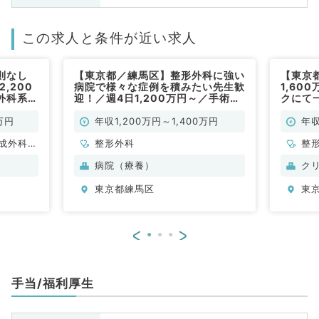
この求人と条件が近い求人
則なし
【東京都／練馬区】整形外科に強い
【東京
,200
病院で様々な症例を積みたい先生歓
1,60
外科系／
迎！／週4日1,200万円～／手術・
クにて
外来・病棟／救急指定なしの病院で
チカク
す（整形外科／常勤）
形外科
万円
年収1,200万円～1,400万円
年収
成外科、
整形外科
整
、心臓血
病院（療養）
ク
内科、循
東京都練馬区
東
消化器内
腎臓内
、外科系
<
>
外科、乳
・肛門外
手当/福利厚生