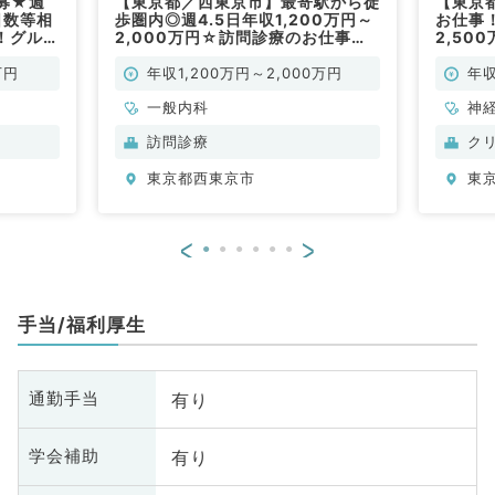
募★週
【東京都／西東京市】最寄駅から徒
【東京
日数等相
歩圏内◎週4.5日年収1,200万円～
お仕事！
！グルー
2,000万円☆訪問診療のお仕事で
2,50
ス急性
す！（一般内科／常勤）
（内科
一般内
万円
年収1,200万円～2,000万円
年収
一般内科
神
循
訪問診療
ク
内
東京都西東京市
東
科
<
>
手当/福利厚生
有り
通勤手当
有り
学会補助