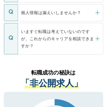
ません。
転職・入職を強要することは一切ありませ
ん。また、仮に応募先から内定をいただい
個人情報は漏えいしませんか？
■応募殺到を避けるため 人気のある医療機
たとしても、ご本人が納得しない限り、内
関を公にしてしまうと、応募が殺到する場
定を承諾する必要はありません。内定先へ
個人情報が漏えいすることはありませんの
合があります。 選考を効率よく行うため
の辞退の連絡はキャリアパートナーが行い
で、ご安心ください。当サイトからの登録
いますぐ転職は考えていないのです
に、医療機関が求める条件に合った人材の
ますので、ご安心ください。
などで収集したご登録者様の個人情報は、
が、これからのキャリアを相談できま
みを人材紹介会社に依頼するケースが増え
ご本人のキャリアアップおよび転職活動の
ています。
すか？
支援を目的に使用いたします。お預かりし
ているすべての個人データはご本人の許可
お気軽にご相談ください。先生専任のキャ
なく、医療機関側に開示したり、第三者に
リアパートナーが将来のご希望などをおう
提供することは一切ありません。また弊社
かがいして、現在の医療機関の状況や紹介
転職成功の秘訣は
は、個人情報の取り扱いについての厳密な
経験をまじえながら、適切なアドバイスを
管理基準を満たした事業者のみに付与され
「非公開求人」
させていただきます。すぐにご転職をされ
る、プライバシーマークを取得済みです。
ない方には、長期的なサポートが可能です
ご登録いただいた個人情報は、SSL（デー
ので、まずはご登録ください。
タ暗号化）によって保護されていますの
で、機密保持に関してもご安心ください。