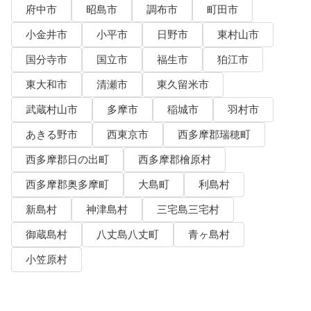
府中市
昭島市
調布市
町田市
小金井市
小平市
日野市
東村山市
国分寺市
国立市
福生市
狛江市
東大和市
清瀬市
東久留米市
武蔵村山市
多摩市
稲城市
羽村市
あきる野市
西東京市
西多摩郡瑞穂町
西多摩郡日の出町
西多摩郡檜原村
西多摩郡奥多摩町
大島町
利島村
新島村
神津島村
三宅島三宅村
御蔵島村
八丈島八丈町
青ヶ島村
小笠原村