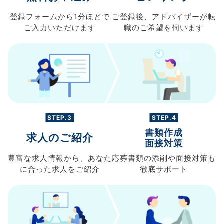
登録フォームから
1分ほどで
ご登録後、
アドバイザーが転
ご入力
いただけます
職の
ご希望を伺います
STEP.3
STEP.4
書類作成
求人のご紹介
面接対策
豊富な求人情報から、
あなた
応募書類の
添削や面接対策も
に合った求人を
ご紹介
徹底サポート