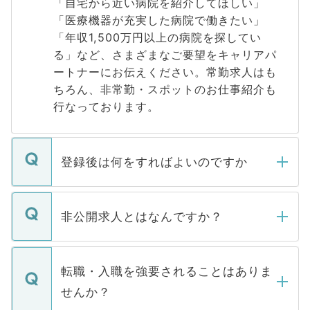
「自宅から近い病院を紹介してほしい」
「医療機器が充実した病院で働きたい」
「年収1,500万円以上の病院を探してい
る」など、さまざまなご要望をキャリアパ
ートナーにお伝えください。常勤求人はも
ちろん、非常勤・スポットのお仕事紹介も
行なっております。
登録後は何をすればよいのですか
ご登録いただきましたら、弊社担当者がご
登録内容を確認し、その後メールもしくは
非公開求人とはなんですか？
お電話にて次のステップのご案内をいたし
ます。通常、5営業日以内にはご連絡をせて
マイナビDOCTORで取り扱っている求人の
いただきますので、しばらくお待ちくださ
うち約3割は、Webサイトからご覧いただ
転職・入職を強要されることはありま
い。
けない「非公開求人」です。非公開求人は
せんか？
下記の理由によって、一般には公開してい