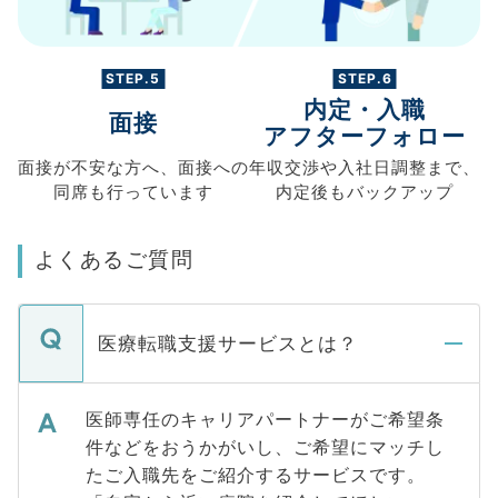
STEP.5
STEP.6
内定・入職
面接
アフターフォロー
面接が不安な方へ、
面接への
年収交渉や
入社日調整まで、
同席も
行っています
内定後もバックアップ
よくあるご質問
医療転職支援サービスとは？
医師専任のキャリアパートナーがご希望条
件などをおうかがいし、ご希望にマッチし
たご入職先をご紹介するサービスです。