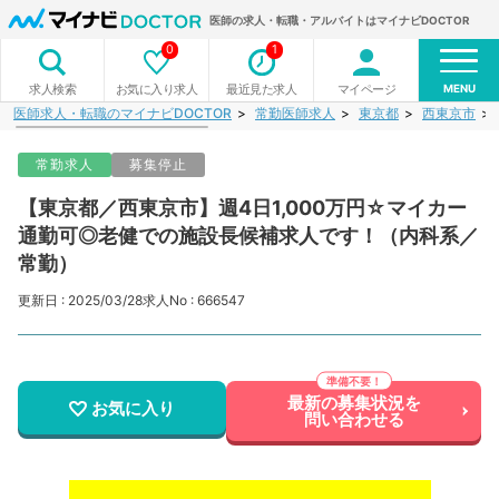
医師の求人・転職・アルバイトはマイナビDOCTOR
0
1
MENU
お気に入り求人
最近見た求人
マイページ
求人検索
医師求人・転職のマイナビDOCTOR
常勤医師求人
東京都
西東京市
常勤求人
募集停止
【東京都／西東京市】週4日1,000万円☆マイカー
通勤可◎老健での施設長候補求人です！（内科系／
常勤）
更新日 : 2025/03/28
求人No : 666547
最新の募集状況を
お気に入り
問い合わせる