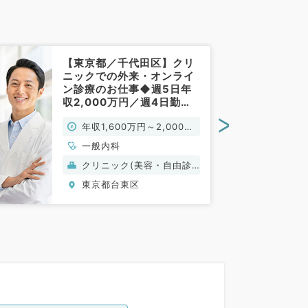
【東京都／千代田区】クリ
ニックでの外来・オンライ
ン診療のお仕事◆週5日年
収2,000万円／週4日勤務
も可能◎駅チカクリニック
>
年収1,600万円～2,000万
（一般内科／常勤）
円
一般内科
クリニック(美容・自由診
療）
東京都台東区