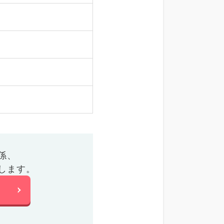
係、
します。