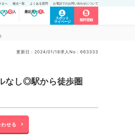
さまへ
拠点一覧
よくある質問
お電話でのお問い合わせについて
に入り求人
0
最近見た求人
1
スポット
無料登録
マイページ
）
更新日 : 2024/01/18
求人No : 663333
ールなし◎駅から徒歩圏
合わせる