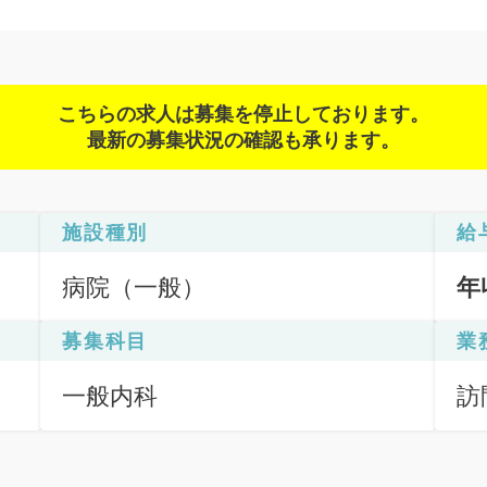
こちらの求人は募集を停止しております。
最新の募集状況の確認も承ります。
施設種別
給
病院（一般）
年
募集科目
業
一般内科
訪
（