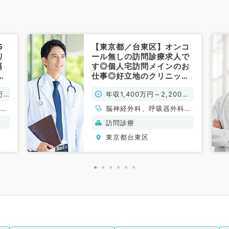
5
【東京都／台東区】オンコ
リ
ール無しの訪問診療求人で
幅
す◎個人宅訪問メインのお
だ
仕事◎好立地のクリニック
科
で通勤も便利です（内科
万
年収1,400万円～2,200万
系、外科系／常勤）
円
、呼
脳神経外科、呼吸器外科、
心臓血管外科、一般内科、
訪問診療
循環器内科、呼吸器内科、
東京都台東区
消化器内科、外科系全般、
一般外科、消化器外科