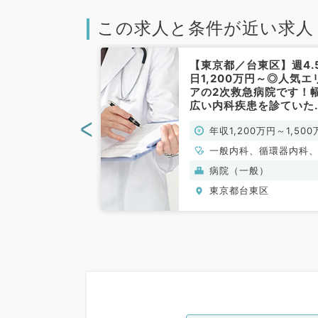
この求人と条件が近い求人
台東区】駅チカ
【東京都／台東区】週4.
利◎透析未経験
日1,200万円～◎人気エ
内科／常勤）
アの2次救急病院です！
広い内科疾患を診ていた
ける先生の募集（一般内
<
00万円～
年収1,200万円～1,500
／常勤）
円
、腎臓内科
一般内科、循環器内科
吸器内科、消化器内科
般）
病院（一般）
東区
東京都台東区