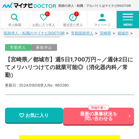
医師の求人・転職・アルバイトはマイナビDOCTOR
0
1
MENU
お気に入り求人
最近見た求人
マイページ
求人検索
医師求人・転職のマイナビDOCTOR
常勤医師求人
宮崎県
都城市
【
常勤求人
募集停止
【宮崎県／都城市】週5日1,700万円～／週休2日に
てメリハリつけての就業可能◎（消化器内科／常
勤）
更新日 : 2024/09/06
求人No : 663280
最新の募集状況を
お気に入り
問い合わせる