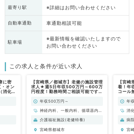
※詳細はお問い合わせください
最寄り駅
車通勤相談可能
自動車通勤
※最新情報を確認いたしますので
駐車場
お問い合わせください
この求人と条件が近い求人
療に密
【宮崎県／都城市】老健の施設管理
【宮崎
直・オン
求人★週5日年収500万円～600万
着！年
（消化器
円程度！勤務時間ご相談可能です
コール
◎（内科系／常勤）
内科／
年収500万円～
年収
神経内科、一般内科、循環器内
消
科、消化器内科、老年内科
介護福祉施設(老健特養)
病
宮崎県都城市
宮