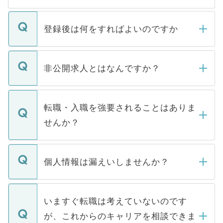
登録後は何をすればよいのですか
ご登録いただきましたら、弊社担当者がご
登録内容を確認し、その後メールもしくは
非公開求人とはなんですか？
お電話にて次のステップのご案内をいたし
ます。通常、5営業日以内にはご連絡をせて
マイナビDOCTORで取り扱っている求人の
いただきますので、しばらくお待ちくださ
うち約3割は、Webサイトからご覧いただ
転職・入職を強要されることはありま
い。
けない「非公開求人」です。非公開求人は
せんか？
下記の理由によって、一般には公開してい
ません。
転職・入職を強要することは一切ありませ
ん。また、仮に応募先から内定をいただい
個人情報は漏えいしませんか？
■応募殺到を避けるため 人気のある医療機
たとしても、ご本人が納得しない限り、内
関を公にしてしまうと、応募が殺到する場
定を承諾する必要はありません。内定先へ
個人情報が漏えいすることはありませんの
合があります。 選考を効率よく行うため
の辞退の連絡はキャリアパートナーが行い
で、ご安心ください。当サイトからの登録
いますぐ転職は考えていないのです
に、医療機関が求める条件に合った人材の
ますので、ご安心ください。
などで収集したご登録者様の個人情報は、
が、これからのキャリアを相談できま
みを人材紹介会社に依頼するケースが増え