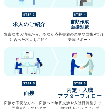
STEP.3
STEP.4
書類作成
求人のご紹介
面接対策
豊富な求人情報から、
あなた
応募書類の
添削や面接対策も
に合った求人を
ご紹介
徹底サポート
STEP.5
STEP.6
内定・入職
面接
アフターフォロー
面接が不安な方へ、
面接への
年収交渉や
入社日調整まで、
同席も
行っています
内定後もバックアップ