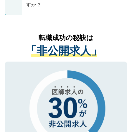
ご本人のキャリアアップおよび転職活動の
ています。
すか？
支援を目的に使用いたします。お預かりし
ているすべての個人データはご本人の許可
お気軽にご相談ください。先生専任のキャ
なく、医療機関側に開示したり、第三者に
リアパートナーが将来のご希望などをおう
提供することは一切ありません。また弊社
かがいして、現在の医療機関の状況や紹介
転職成功の秘訣は
は、個人情報の取り扱いについての厳密な
経験をまじえながら、適切なアドバイスを
管理基準を満たした事業者のみに付与され
「非公開求人」
させていただきます。すぐにご転職をされ
る、プライバシーマークを取得済みです。
ない方には、長期的なサポートが可能です
ご登録いただいた個人情報は、SSL（デー
ので、まずはご登録ください。
タ暗号化）によって保護されていますの
で、機密保持に関してもご安心ください。