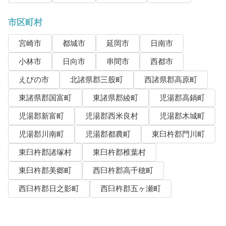
市区町村
宮崎市
都城市
延岡市
日南市
小林市
日向市
串間市
西都市
えびの市
北諸県郡三股町
西諸県郡高原町
東諸県郡国富町
東諸県郡綾町
児湯郡高鍋町
児湯郡新富町
児湯郡西米良村
児湯郡木城町
児湯郡川南町
児湯郡都農町
東臼杵郡門川町
東臼杵郡諸塚村
東臼杵郡椎葉村
東臼杵郡美郷町
西臼杵郡高千穂町
西臼杵郡日之影町
西臼杵郡五ヶ瀬町