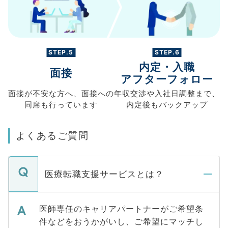
STEP.5
STEP.6
内定・入職
面接
アフターフォロー
面接が不安な方へ、
面接への
年収交渉や
入社日調整まで、
同席も
行っています
内定後もバックアップ
よくあるご質問
医療転職支援サービスとは？
医師専任のキャリアパートナーがご希望条
件などをおうかがいし、ご希望にマッチし