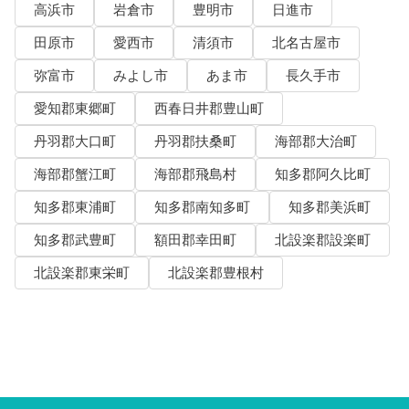
高浜市
岩倉市
豊明市
日進市
田原市
愛西市
清須市
北名古屋市
弥富市
みよし市
あま市
長久手市
愛知郡東郷町
西春日井郡豊山町
丹羽郡大口町
丹羽郡扶桑町
海部郡大治町
海部郡蟹江町
海部郡飛島村
知多郡阿久比町
知多郡東浦町
知多郡南知多町
知多郡美浜町
知多郡武豊町
額田郡幸田町
北設楽郡設楽町
北設楽郡東栄町
北設楽郡豊根村