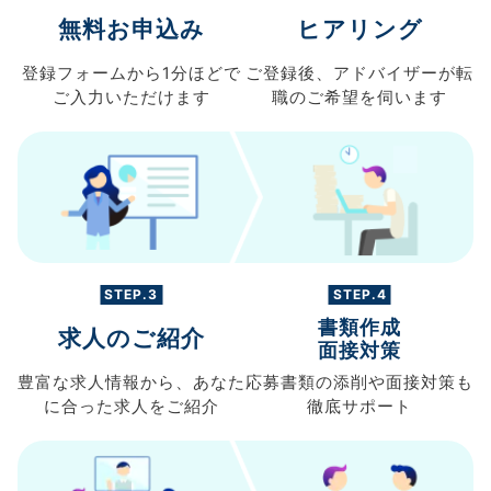
無料お申込み
ヒアリング
登録フォームから
1分ほどで
ご登録後、
アドバイザーが転
ご入力
いただけます
職の
ご希望を伺います
STEP.3
STEP.4
書類作成
求人のご紹介
面接対策
豊富な求人情報から、
あなた
応募書類の
添削や面接対策も
に合った求人を
ご紹介
徹底サポート