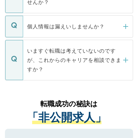
せんか？
下記の理由によって、一般には公開してい
ません。
転職・入職を強要することは一切ありませ
ん。また、仮に応募先から内定をいただい
個人情報は漏えいしませんか？
■応募殺到を避けるため 人気のある医療機
たとしても、ご本人が納得しない限り、内
関を公にしてしまうと、応募が殺到する場
定を承諾する必要はありません。内定先へ
個人情報が漏えいすることはありませんの
合があります。 選考を効率よく行うため
の辞退の連絡はキャリアパートナーが行い
で、ご安心ください。当サイトからの登録
いますぐ転職は考えていないのです
に、医療機関が求める条件に合った人材の
ますので、ご安心ください。
などで収集したご登録者様の個人情報は、
が、これからのキャリアを相談できま
みを人材紹介会社に依頼するケースが増え
ご本人のキャリアアップおよび転職活動の
ています。
すか？
支援を目的に使用いたします。お預かりし
ているすべての個人データはご本人の許可
お気軽にご相談ください。先生専任のキャ
なく、医療機関側に開示したり、第三者に
リアパートナーが将来のご希望などをおう
提供することは一切ありません。また弊社
かがいして、現在の医療機関の状況や紹介
転職成功の秘訣は
は、個人情報の取り扱いについての厳密な
経験をまじえながら、適切なアドバイスを
管理基準を満たした事業者のみに付与され
「非公開求人」
させていただきます。すぐにご転職をされ
る、プライバシーマークを取得済みです。
ない方には、長期的なサポートが可能です
ご登録いただいた個人情報は、SSL（デー
ので、まずはご登録ください。
タ暗号化）によって保護されていますの