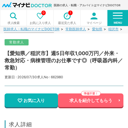
医師の求人・転職・アルバイトはマイナビDOCTOR
0
1
MENU
お気に入り求人
最近見た求人
マイページ
求人検索
医師求人・転職のマイナビDOCTOR
常勤医師求人
愛知県
稲沢市
【
常勤求人
【愛知県／稲沢市】週5日年収1,000万円／外来・
救急対応・病棟管理のお仕事です◎（呼吸器内科／
常勤）
更新日 : 2026/07/30
求人No : 662980
お気に入り
求人を紹介してもらう
求人詳細