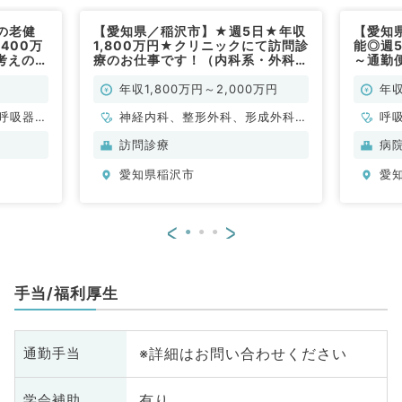
の老健
【愛知県／稲沢市】★週5日★年収
【愛知
,400万
1,800万円★クリニックにて訪問診
能◎週5
考えの先
療のお仕事です！（内科系・外科系
～通勤
04月以
／常勤）
勤）
／常勤）
年収1,800万円～2,000万円
年収
呼吸器内
神経内科、整形外科、形成外科、
呼
科
脳神経外科、呼吸器外科、心臓血
訪問診療
病
管外科、泌尿器科、一般内科、循
愛知県稲沢市
愛
環器内科、呼吸器内科、消化器内
科、内分泌・代謝内科、腎臓内
科、老年内科、血液内科、外科系
<
>
全般、一般外科、消化器外科、乳
腺外科、膠原病科、大腸・肛門外
科
手当/福利厚生
※詳細はお問い合わせください
通勤手当
有り
学会補助