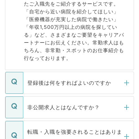
たご入職先をご紹介するサービスです。
「自宅から近い病院を紹介してほしい」
「医療機器が充実した病院で働きたい」
「年収1,500万円以上の病院を探してい
る」など、さまざまなご要望をキャリアパ
ートナーにお伝えください。常勤求人はも
ちろん、非常勤・スポットのお仕事紹介も
行なっております。
登録後は何をすればよいのですか
ご登録いただきましたら、弊社担当者がご
登録内容を確認し、その後メールもしくは
非公開求人とはなんですか？
お電話にて次のステップのご案内をいたし
ます。通常、5営業日以内にはご連絡をせて
マイナビDOCTORで取り扱っている求人の
いただきますので、しばらくお待ちくださ
うち約3割は、Webサイトからご覧いただ
転職・入職を強要されることはありま
い。
けない「非公開求人」です。非公開求人は