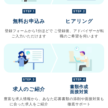
STEP.1
STEP.2
無料お申込み
ヒアリング
登録フォームから
1分ほどで
ご登録後、
アドバイザーが転
ご入力
いただけます
職の
ご希望を伺います
STEP.3
STEP.4
書類作成
求人のご紹介
面接対策
豊富な求人情報から、
あなた
応募書類の
添削や面接対策も
に合った求人を
ご紹介
徹底サポート