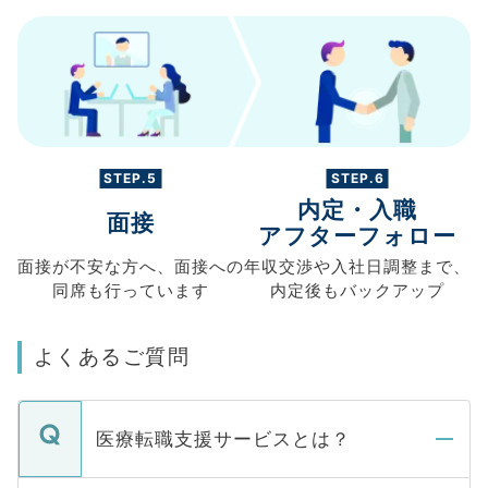
STEP.5
STEP.6
内定・入職
面接
アフターフォロー
面接が不安な方へ、
面接への
年収交渉や
入社日調整まで、
同席も
行っています
内定後もバックアップ
よくあるご質問
医療転職支援サービスとは？