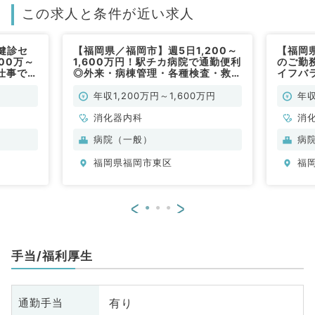
この求人と条件が近い求人
健診セ
【福岡県／福岡市】週5日1,200～
【福岡
00万～
1,600万円！駅チカ病院で通勤便利
のご勤
仕事です
◎外来・病棟管理・各種検査・救急
イフバラ
器内科／
対応のお仕事です（消化器内科／常
円～（
勤）
年収1,200万円～1,600万円
年収
消化器内科
消
病院（一般）
病
福岡県福岡市東区
福
<
>
手当/福利厚生
有り
通勤手当