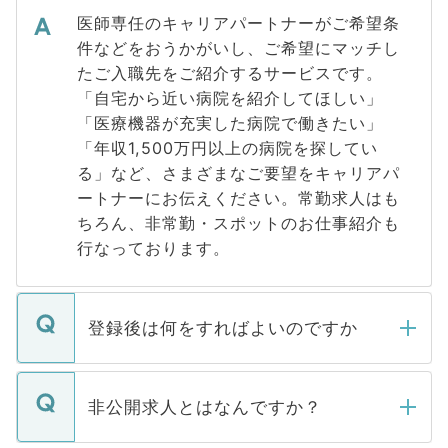
医師専任のキャリアパートナーがご希望条
件などをおうかがいし、ご希望にマッチし
たご入職先をご紹介するサービスです。
「自宅から近い病院を紹介してほしい」
「医療機器が充実した病院で働きたい」
「年収1,500万円以上の病院を探してい
る」など、さまざまなご要望をキャリアパ
ートナーにお伝えください。常勤求人はも
ちろん、非常勤・スポットのお仕事紹介も
行なっております。
登録後は何をすればよいのですか
ご登録いただきましたら、弊社担当者がご
登録内容を確認し、その後メールもしくは
非公開求人とはなんですか？
お電話にて次のステップのご案内をいたし