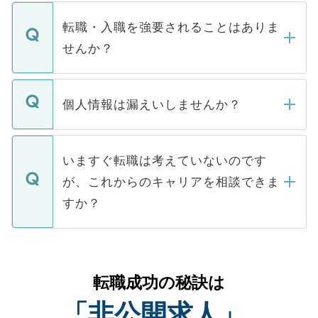
ます。通常、5営業日以内にはご連絡をせて
マイナビDOCTORで取り扱っている求人の
いただきますので、しばらくお待ちくださ
うち約3割は、Webサイトからご覧いただ
転職・入職を強要されることはありま
い。
けない「非公開求人」です。非公開求人は
せんか？
下記の理由によって、一般には公開してい
ません。
転職・入職を強要することは一切ありませ
ん。また、仮に応募先から内定をいただい
個人情報は漏えいしませんか？
■応募殺到を避けるため 人気のある医療機
たとしても、ご本人が納得しない限り、内
関を公にしてしまうと、応募が殺到する場
定を承諾する必要はありません。内定先へ
個人情報が漏えいすることはありませんの
合があります。 選考を効率よく行うため
の辞退の連絡はキャリアパートナーが行い
で、ご安心ください。当サイトからの登録
いますぐ転職は考えていないのです
に、医療機関が求める条件に合った人材の
ますので、ご安心ください。
などで収集したご登録者様の個人情報は、
が、これからのキャリアを相談できま
みを人材紹介会社に依頼するケースが増え
ご本人のキャリアアップおよび転職活動の
ています。
すか？
支援を目的に使用いたします。お預かりし
ているすべての個人データはご本人の許可
お気軽にご相談ください。先生専任のキャ
なく、医療機関側に開示したり、第三者に
リアパートナーが将来のご希望などをおう
提供することは一切ありません。また弊社
かがいして、現在の医療機関の状況や紹介
転職成功の秘訣は
は、個人情報の取り扱いについての厳密な
経験をまじえながら、適切なアドバイスを
管理基準を満たした事業者のみに付与され
「非公開求人」
させていただきます。すぐにご転職をされ
る、プライバシーマークを取得済みです。