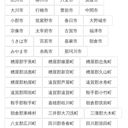
大川市
行橋市
豊前市
中間市
小郡市
筑紫野市
春日市
大野城市
宗像市
太宰府市
古賀市
福津市
うきは市
宮若市
嘉麻市
朝倉市
みやま市
糸島市
那珂川市
糟屋郡宇美町
糟屋郡篠栗町
糟屋郡志免町
糟屋郡須惠町
糟屋郡新宮町
糟屋郡久山町
糟屋郡粕屋町
遠賀郡芦屋町
遠賀郡水巻町
遠賀郡岡垣町
遠賀郡遠賀町
鞍手郡小竹町
鞍手郡鞍手町
嘉穂郡桂川町
朝倉郡筑前町
朝倉郡東峰村
三井郡大刀洗町
三潴郡大木町
八女郡広川町
田川郡香春町
田川郡添田町