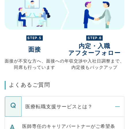
STEP.5
STEP.6
内定・入職
面接
アフターフォロー
面接が不安な方へ、
面接への
年収交渉や
入社日調整まで、
同席も
行っています
内定後もバックアップ
よくあるご質問
医療転職支援サービスとは？
医師専任のキャリアパートナーがご希望条