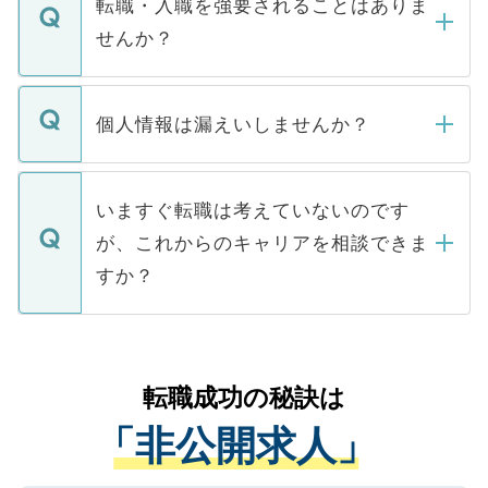
うち約3割は、Webサイトからご覧いただ
転職・入職を強要されることはありま
い。
けない「非公開求人」です。非公開求人は
せんか？
下記の理由によって、一般には公開してい
ません。
転職・入職を強要することは一切ありませ
ん。また、仮に応募先から内定をいただい
個人情報は漏えいしませんか？
■応募殺到を避けるため 人気のある医療機
たとしても、ご本人が納得しない限り、内
関を公にしてしまうと、応募が殺到する場
定を承諾する必要はありません。内定先へ
個人情報が漏えいすることはありませんの
合があります。 選考を効率よく行うため
の辞退の連絡はキャリアパートナーが行い
で、ご安心ください。当サイトからの登録
いますぐ転職は考えていないのです
に、医療機関が求める条件に合った人材の
ますので、ご安心ください。
などで収集したご登録者様の個人情報は、
が、これからのキャリアを相談できま
みを人材紹介会社に依頼するケースが増え
ご本人のキャリアアップおよび転職活動の
ています。
すか？
支援を目的に使用いたします。お預かりし
ているすべての個人データはご本人の許可
お気軽にご相談ください。先生専任のキャ
なく、医療機関側に開示したり、第三者に
リアパートナーが将来のご希望などをおう
提供することは一切ありません。また弊社
かがいして、現在の医療機関の状況や紹介
転職成功の秘訣は
は、個人情報の取り扱いについての厳密な
経験をまじえながら、適切なアドバイスを
管理基準を満たした事業者のみに付与され
「非公開求人」
させていただきます。すぐにご転職をされ
る、プライバシーマークを取得済みです。
ない方には、長期的なサポートが可能です
ご登録いただいた個人情報は、SSL（デー