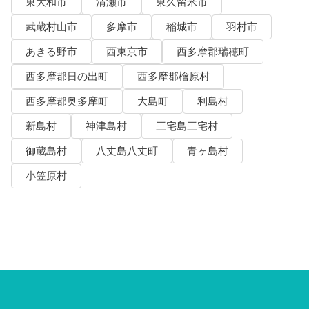
東大和市
清瀬市
東久留米市
武蔵村山市
多摩市
稲城市
羽村市
あきる野市
西東京市
西多摩郡瑞穂町
西多摩郡日の出町
西多摩郡檜原村
西多摩郡奥多摩町
大島町
利島村
新島村
神津島村
三宅島三宅村
御蔵島村
八丈島八丈町
青ヶ島村
小笠原村