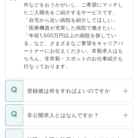
件などをおうかがいし、ご希望にマッチし
たご入職先をご紹介するサービスです。
「自宅から近い病院を紹介してほしい」
「医療機器が充実した病院で働きたい」
「年収1,500万円以上の病院を探してい
る」など、さまざまなご要望をキャリアパ
ートナーにお伝えください。常勤求人はも
ちろん、非常勤・スポットのお仕事紹介も
行なっております。
登録後は何をすればよいのですか
ご登録いただきましたら、弊社担当者がご
登録内容を確認し、その後メールもしくは
非公開求人とはなんですか？
お電話にて次のステップのご案内をいたし
ます。通常、5営業日以内にはご連絡をせて
マイナビDOCTORで取り扱っている求人の
いただきますので、しばらくお待ちくださ