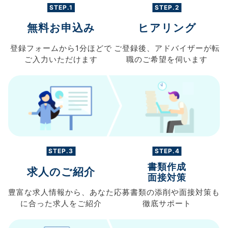
STEP.1
STEP.2
無料お申込み
ヒアリング
登録フォームから
1分ほどで
ご登録後、
アドバイザーが転
ご入力
いただけます
職の
ご希望を伺います
STEP.3
STEP.4
書類作成
求人のご紹介
面接対策
豊富な求人情報から、
あなた
応募書類の
添削や面接対策も
に合った求人を
ご紹介
徹底サポート