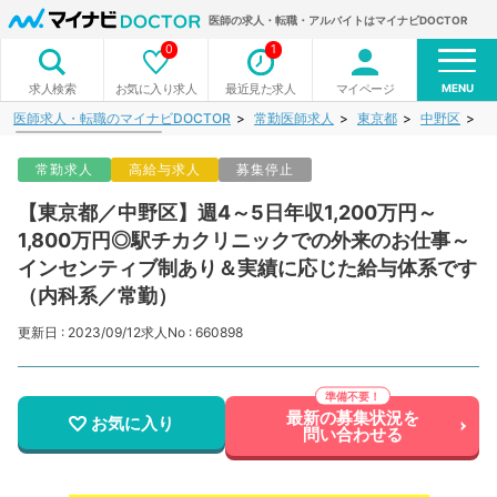
医師の求人・転職・アルバイトはマイナビDOCTOR
0
1
MENU
お気に入り求人
最近見た求人
マイページ
求人検索
医師求人・転職のマイナビDOCTOR
常勤医師求人
東京都
中野区
【
常勤求人
高給与求人
募集停止
【東京都／中野区】週4～5日年収1,200万円～
1,800万円◎駅チカクリニックでの外来のお仕事～
インセンティブ制あり＆実績に応じた給与体系です
（内科系／常勤）
更新日 : 2023/09/12
求人No : 660898
最新の募集状況を
お気に入り
問い合わせる