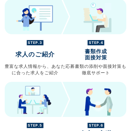
STEP.3
STEP.4
書類作成
求人のご紹介
面接対策
豊富な求人情報から、
あなた
応募書類の
添削や面接対策も
に合った求人を
ご紹介
徹底サポート
STEP.5
STEP.6