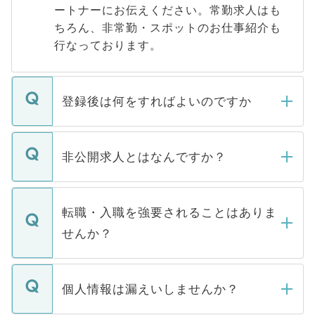
ートナーにお伝えください。常勤求人はも
ちろん、非常勤・スポットのお仕事紹介も
行なっております。
登録後は何をすればよいのですか
ご登録いただきましたら、弊社担当者がご
登録内容を確認し、その後メールもしくは
非公開求人とはなんですか？
お電話にて次のステップのご案内をいたし
ます。通常、5営業日以内にはご連絡をせて
マイナビDOCTORで取り扱っている求人の
いただきますので、しばらくお待ちくださ
うち約3割は、Webサイトからご覧いただ
転職・入職を強要されることはありま
い。
けない「非公開求人」です。非公開求人は
せんか？
下記の理由によって、一般には公開してい
ません。
転職・入職を強要することは一切ありませ
ん。また、仮に応募先から内定をいただい
個人情報は漏えいしませんか？
■応募殺到を避けるため 人気のある医療機
たとしても、ご本人が納得しない限り、内
関を公にしてしまうと、応募が殺到する場