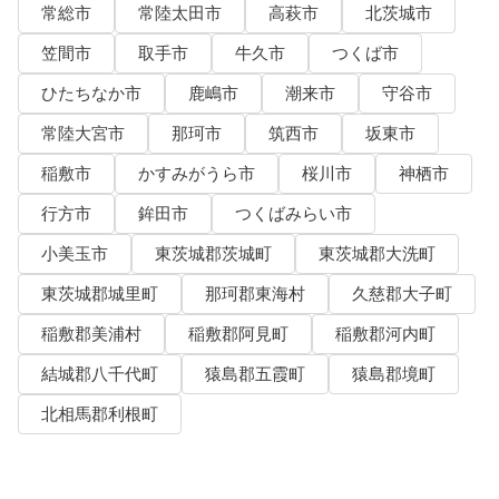
常総市
常陸太田市
高萩市
北茨城市
笠間市
取手市
牛久市
つくば市
ひたちなか市
鹿嶋市
潮来市
守谷市
常陸大宮市
那珂市
筑西市
坂東市
稲敷市
かすみがうら市
桜川市
神栖市
行方市
鉾田市
つくばみらい市
小美玉市
東茨城郡茨城町
東茨城郡大洗町
東茨城郡城里町
那珂郡東海村
久慈郡大子町
稲敷郡美浦村
稲敷郡阿見町
稲敷郡河内町
結城郡八千代町
猿島郡五霞町
猿島郡境町
北相馬郡利根町