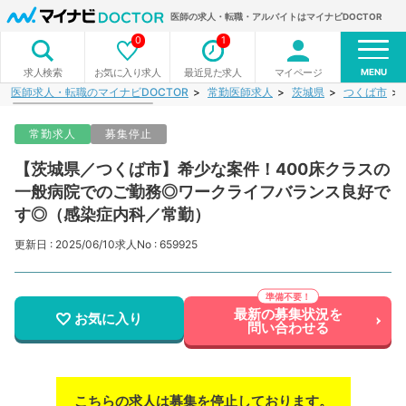
医師の求人・転職・アルバイトはマイナビDOCTOR
0
1
MENU
お気に入り求人
最近見た求人
マイページ
求人検索
医師求人・転職のマイナビDOCTOR
常勤医師求人
茨城県
つくば市
常勤求人
募集停止
【茨城県／つくば市】希少な案件！400床クラスの
一般病院でのご勤務◎ワークライフバランス良好で
す◎（感染症内科／常勤）
更新日 : 2025/06/10
求人No : 659925
最新の募集状況を
お気に入り
問い合わせる
こちらの求人は募集を停止しております。