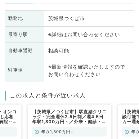
茨城県つくば市
勤務地
※詳細はお問い合わせください
最寄り駅
相談可能
自動車通勤
※最新情報を確認いたしますので
駐車場
お問い合わせください
この求人と条件が近い求人
・オンコ
【茨城県／つくば市】駅直結クリニ
【茨城
～も応相
ック・完全週休2.5日制／週4.5日
談可能
病院～
年収1,800万円～／外来・健診・予
カー通勤
一般内科
防接種などのお仕事です！（一般内
～（総
科／常勤）
年収1,800万円～
年収