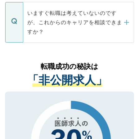
定を承諾する必要はありません。内定先へ
個人情報が漏えいすることはありませんの
合があります。 選考を効率よく行うため
の辞退の連絡はキャリアパートナーが行い
で、ご安心ください。当サイトからの登録
いますぐ転職は考えていないのです
に、医療機関が求める条件に合った人材の
ますので、ご安心ください。
などで収集したご登録者様の個人情報は、
が、これからのキャリアを相談できま
みを人材紹介会社に依頼するケースが増え
ご本人のキャリアアップおよび転職活動の
ています。
すか？
支援を目的に使用いたします。お預かりし
ているすべての個人データはご本人の許可
お気軽にご相談ください。先生専任のキャ
なく、医療機関側に開示したり、第三者に
リアパートナーが将来のご希望などをおう
提供することは一切ありません。また弊社
かがいして、現在の医療機関の状況や紹介
転職成功の秘訣は
は、個人情報の取り扱いについての厳密な
経験をまじえながら、適切なアドバイスを
管理基準を満たした事業者のみに付与され
「非公開求人」
させていただきます。すぐにご転職をされ
る、プライバシーマークを取得済みです。
ない方には、長期的なサポートが可能です
ご登録いただいた個人情報は、SSL（デー
ので、まずはご登録ください。
タ暗号化）によって保護されていますの
で、機密保持に関してもご安心ください。