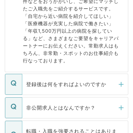
件などをおうかがいし、ご希望にマッチし
たご入職先をご紹介するサービスです。
「自宅から近い病院を紹介してほしい」
「医療機器が充実した病院で働きたい」
「年収1,500万円以上の病院を探してい
る」など、さまざまなご要望をキャリアパ
ートナーにお伝えください。常勤求人はも
ちろん、非常勤・スポットのお仕事紹介も
行なっております。
登録後は何をすればよいのですか
ご登録いただきましたら、弊社担当者がご
登録内容を確認し、その後メールもしくは
非公開求人とはなんですか？
お電話にて次のステップのご案内をいたし
ます。通常、5営業日以内にはご連絡をせて
マイナビDOCTORで取り扱っている求人の
いただきますので、しばらくお待ちくださ
うち約3割は、Webサイトからご覧いただ
転職・入職を強要されることはありま