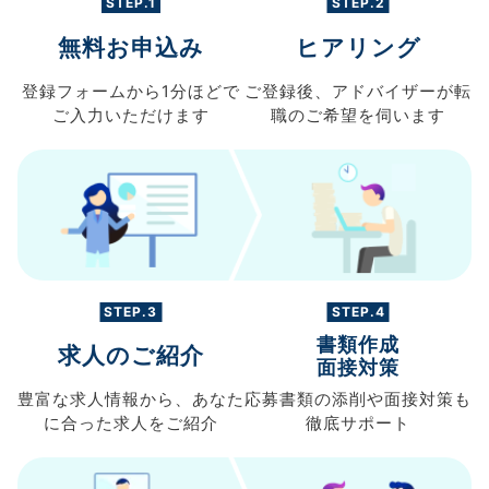
STEP.1
STEP.2
無料お申込み
ヒアリング
登録フォームから
1分ほどで
ご登録後、
アドバイザーが転
ご入力
いただけます
職の
ご希望を伺います
STEP.3
STEP.4
書類作成
求人のご紹介
面接対策
豊富な求人情報から、
あなた
応募書類の
添削や面接対策も
に合った求人を
ご紹介
徹底サポート