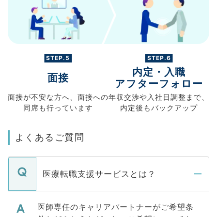
STEP.5
STEP.6
内定・入職
面接
アフターフォロー
面接が不安な方へ、
面接への
年収交渉や
入社日調整まで、
同席も
行っています
内定後もバックアップ
よくあるご質問
医療転職支援サービスとは？
医師専任のキャリアパートナーがご希望条