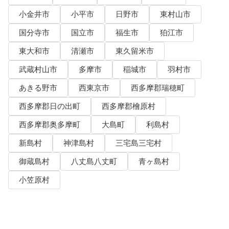
小金井市
小平市
日野市
東村山市
国分寺市
国立市
福生市
狛江市
東大和市
清瀬市
東久留米市
武蔵村山市
多摩市
稲城市
羽村市
あきる野市
西東京市
西多摩郡瑞穂町
西多摩郡日の出町
西多摩郡檜原村
西多摩郡奥多摩町
大島町
利島村
新島村
神津島村
三宅島三宅村
御蔵島村
八丈島八丈町
青ヶ島村
小笠原村