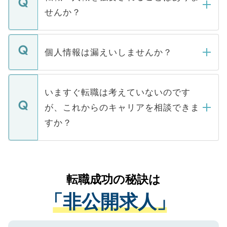
い。
けない「非公開求人」です。非公開求人は
せんか？
下記の理由によって、一般には公開してい
ません。
転職・入職を強要することは一切ありませ
ん。また、仮に応募先から内定をいただい
個人情報は漏えいしませんか？
■応募殺到を避けるため 人気のある医療機
たとしても、ご本人が納得しない限り、内
関を公にしてしまうと、応募が殺到する場
定を承諾する必要はありません。内定先へ
個人情報が漏えいすることはありませんの
合があります。 選考を効率よく行うため
の辞退の連絡はキャリアパートナーが行い
で、ご安心ください。当サイトからの登録
いますぐ転職は考えていないのです
に、医療機関が求める条件に合った人材の
ますので、ご安心ください。
などで収集したご登録者様の個人情報は、
が、これからのキャリアを相談できま
みを人材紹介会社に依頼するケースが増え
ご本人のキャリアアップおよび転職活動の
ています。
すか？
支援を目的に使用いたします。お預かりし
ているすべての個人データはご本人の許可
お気軽にご相談ください。先生専任のキャ
なく、医療機関側に開示したり、第三者に
リアパートナーが将来のご希望などをおう
提供することは一切ありません。また弊社
かがいして、現在の医療機関の状況や紹介
転職成功の秘訣は
は、個人情報の取り扱いについての厳密な
経験をまじえながら、適切なアドバイスを
管理基準を満たした事業者のみに付与され
「非公開求人」
させていただきます。すぐにご転職をされ
る、プライバシーマークを取得済みです。
ない方には、長期的なサポートが可能です
ご登録いただいた個人情報は、SSL（デー
ので、まずはご登録ください。