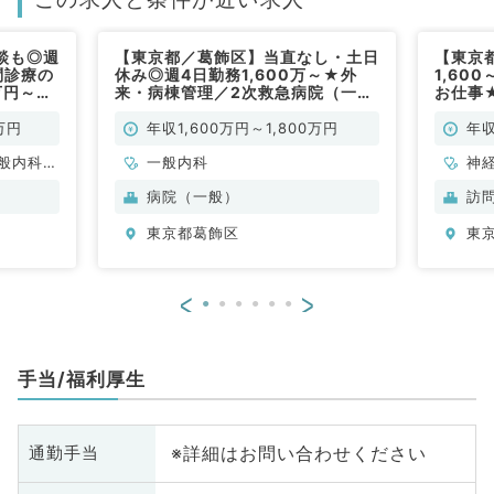
談も◎週
【東京都／葛飾区】当直なし・土日
【東京
問診療の
休み◎週4日勤務1,600万～★外
1,60
万円～
来・病棟管理／2次救急病院（一般
お仕事
み◎訪問
内科／常勤）
休日オ
（内科系
／常勤
万円
年収1,600万円～1,800万円
年収
般内科、
一般内科
神
、消化器
科
病院（一般）
訪
、腎臓内
分
東京都葛飾区
東
内
<
>
手当/福利厚生
※詳細はお問い合わせください
通勤手当