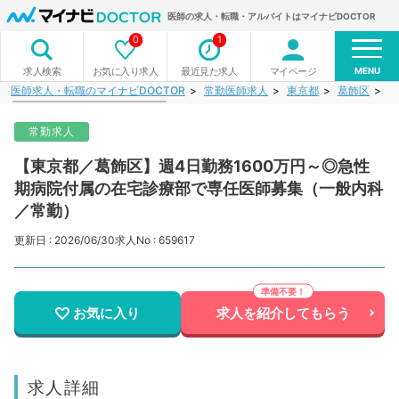
医師の求人・転職・アルバイトはマイナビDOCTOR
0
1
MENU
お気に入り求人
最近見た求人
マイページ
求人検索
医師求人・転職のマイナビDOCTOR
常勤医師求人
東京都
葛飾区
【
常勤求人
【東京都／葛飾区】週4日勤務1600万円～◎急性
期病院付属の在宅診療部で専任医師募集（一般内科
／常勤）
更新日 : 2026/06/30
求人No : 659617
お気に入り
求人を紹介してもらう
求人詳細