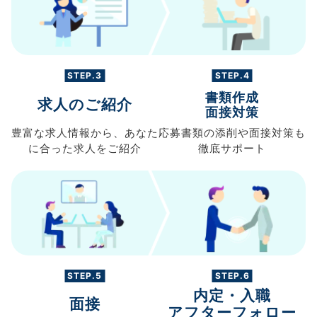
STEP.3
STEP.4
書類作成
求人のご紹介
面接対策
豊富な求人情報から、
あなた
応募書類の
添削や面接対策も
に合った求人を
ご紹介
徹底サポート
STEP.5
STEP.6
内定・入職
面接
アフターフォロー