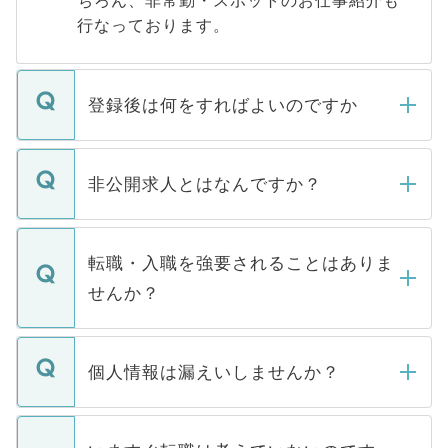
ちろん、非常勤・スポットのお仕事紹介も
行なっております。
登録後は何をすればよいのですか
ご登録いただきましたら、弊社担当者がご
登録内容を確認し、その後メールもしくは
非公開求人とはなんですか？
お電話にて次のステップのご案内をいたし
ます。通常、5営業日以内にはご連絡をせて
マイナビDOCTORで取り扱っている求人の
いただきますので、しばらくお待ちくださ
うち約3割は、Webサイトからご覧いただ
転職・入職を強要されることはありま
い。
けない「非公開求人」です。非公開求人は
せんか？
下記の理由によって、一般には公開してい
ません。
転職・入職を強要することは一切ありませ
ん。また、仮に応募先から内定をいただい
個人情報は漏えいしませんか？
■応募殺到を避けるため 人気のある医療機
たとしても、ご本人が納得しない限り、内
関を公にしてしまうと、応募が殺到する場
定を承諾する必要はありません。内定先へ
個人情報が漏えいすることはありませんの
合があります。 選考を効率よく行うため
の辞退の連絡はキャリアパートナーが行い
で、ご安心ください。当サイトからの登録