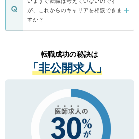
いますぐ転職は考えていないのです
に、医療機関が求める条件に合った人材の
ますので、ご安心ください。
などで収集したご登録者様の個人情報は、
が、これからのキャリアを相談できま
みを人材紹介会社に依頼するケースが増え
ご本人のキャリアアップおよび転職活動の
ています。
すか？
支援を目的に使用いたします。お預かりし
ているすべての個人データはご本人の許可
お気軽にご相談ください。先生専任のキャ
なく、医療機関側に開示したり、第三者に
リアパートナーが将来のご希望などをおう
提供することは一切ありません。また弊社
かがいして、現在の医療機関の状況や紹介
転職成功の秘訣は
は、個人情報の取り扱いについての厳密な
経験をまじえながら、適切なアドバイスを
管理基準を満たした事業者のみに付与され
「非公開求人」
させていただきます。すぐにご転職をされ
る、プライバシーマークを取得済みです。
ない方には、長期的なサポートが可能です
ご登録いただいた個人情報は、SSL（デー
ので、まずはご登録ください。
タ暗号化）によって保護されていますの
で、機密保持に関してもご安心ください。