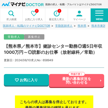
医師の求人・転職・アルバイトはマイナビDOCTOR
0
1
MENU
お気に入り求人
最近見た求人
マイページ
求人検索
医師求人・転職のマイナビDOCTOR
常勤医師求人
熊本県
熊本市東区
常勤求人
募集停止
【熊本県／熊本市】健診センター勤務◎週5日年収
1000万円～◎読影のお仕事（放射線科／常勤）
更新日 : 2024/06/10
求人No : 658949
最新の募集状況を
お気に入り
問い合わせる
こちらの求人は募集を停止しております。
最新の募集状況の確認も承ります。