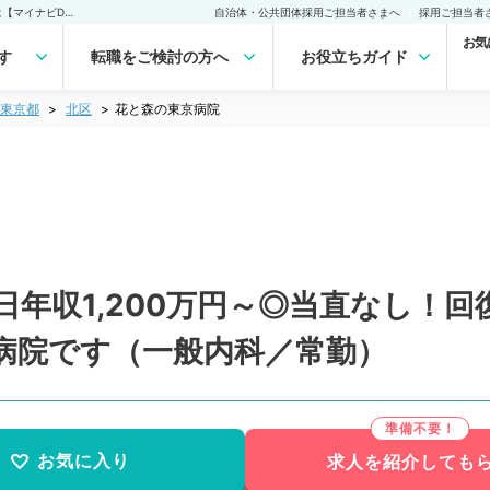
花と森の東京病院(常勤)の転職・求人｜医師の求人・転職・アルバイトは【マイナビDOCTOR】
自治体・公共団体採用ご担当者さまへ
採用ご担当者
お気
す
転職をご検討の方へ
お役立ちガイド
東京都
北区
花と森の東京病院
日年収1,200万円～◎当直なし！
病院です（一般内科／常勤）
お気に入り
求人を紹介しても