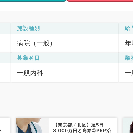
施設種別
給
病院（一般）
年
募集科目
業
一般内科
一
【東京都／北区】週5日
3
3,000万円と高給◎PRP治