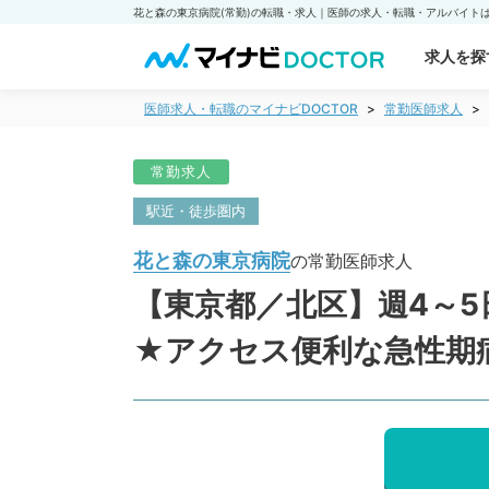
求人を探
医師求人・転職のマイナビDOCTOR
常勤医師求人
常勤求人
駅近・徒歩圏内
花と森の東京病院
の常勤医師求人
【東京都／北区】週4～5
★アクセス便利な急性期