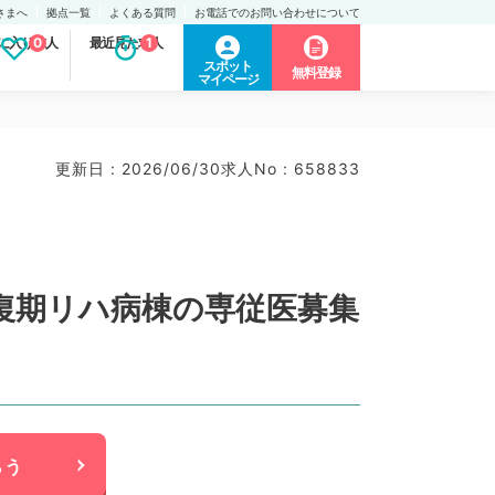
さまへ
拠点一覧
よくある質問
お電話でのお問い合わせについて
に入り求人
0
最近見た求人
1
スポット
無料登録
マイページ
更新日 : 2026/06/30
求人No : 658833
回復期リハ病棟の専従医募集
らう