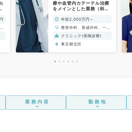
お
療や血管内カテーテル治療
をメインとした業務（科目
不問／常勤）
万円
年収2,000万円～
一般
整形外科、形成外科、一般
吸器
内科、循環器内科、呼吸器
クリニック(保険診療)
分
内科、内分泌・代謝内科、
東京都北区
科、
外科系全般、一般外科、科
目不問
業務内容
勤務地