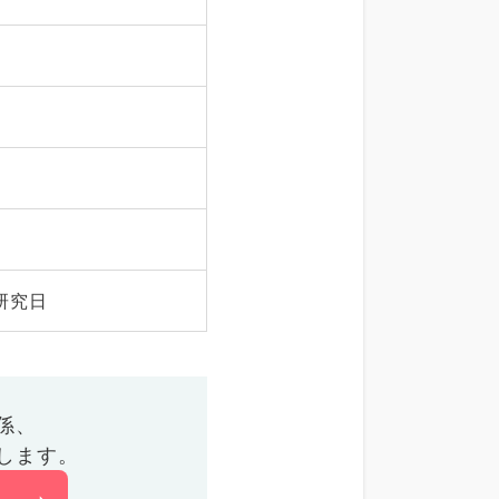
研究日
係、
します。