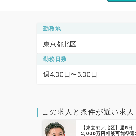
勤務地
東京都北区
勤務日数
週4.00日〜5.00日
この求人と条件が近い求人
北区】未経験歓
【東京都／北区】週5日
療のお仕事です
2,000万円相談可能◎週