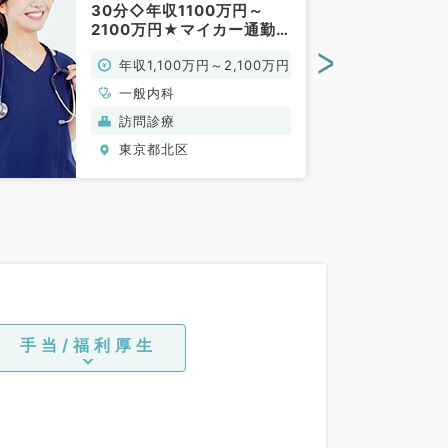
30分◇年収1100万円～
2100万円★マイカー通勤
可能◎個人宅メインの訪問
>
年収1,100万円～2,100万円
診療のお仕事です（一般内
科／常勤）
一般内科
訪問診療
東京都北区
手当/福利厚生