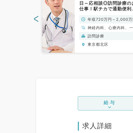
務から相談可
日～応相談◎訪問診療の
日休み◎年収
仕事！駅チカで通勤便利
～2,000万円
♪（内科系／常勤）
<
0万円～2,000万
年収720万円～2,000
／常勤）
、心療内科、一般
神経内科、心療内科、
環器内科、呼吸器
内科、循環器内科、呼
訪問診療
化器内科、内分
内科、消化器内科、内
区
東京都北区
内科、腎臓内科、
泌・代謝内科、腎臓内
、膠原病科
老年内科、膠原病科
給与
求人詳細