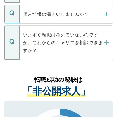
ません。
転職・入職を強要することは一切ありませ
ん。また、仮に応募先から内定をいただい
個人情報は漏えいしませんか？
■応募殺到を避けるため 人気のある医療機
たとしても、ご本人が納得しない限り、内
関を公にしてしまうと、応募が殺到する場
定を承諾する必要はありません。内定先へ
個人情報が漏えいすることはありませんの
合があります。 選考を効率よく行うため
の辞退の連絡はキャリアパートナーが行い
で、ご安心ください。当サイトからの登録
いますぐ転職は考えていないのです
に、医療機関が求める条件に合った人材の
ますので、ご安心ください。
などで収集したご登録者様の個人情報は、
が、これからのキャリアを相談できま
みを人材紹介会社に依頼するケースが増え
ご本人のキャリアアップおよび転職活動の
ています。
すか？
支援を目的に使用いたします。お預かりし
ているすべての個人データはご本人の許可
お気軽にご相談ください。先生専任のキャ
なく、医療機関側に開示したり、第三者に
リアパートナーが将来のご希望などをおう
提供することは一切ありません。また弊社
かがいして、現在の医療機関の状況や紹介
転職成功の秘訣は
は、個人情報の取り扱いについての厳密な
経験をまじえながら、適切なアドバイスを
管理基準を満たした事業者のみに付与され
「非公開求人」
させていただきます。すぐにご転職をされ
る、プライバシーマークを取得済みです。
ない方には、長期的なサポートが可能です
ご登録いただいた個人情報は、SSL（デー
ので、まずはご登録ください。
タ暗号化）によって保護されていますの
で、機密保持に関してもご安心ください。