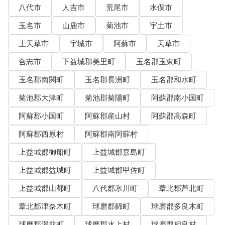
八代市
人吉市
荒尾市
水俣市
玉名市
山鹿市
菊池市
宇土市
上天草市
宇城市
阿蘇市
天草市
合志市
下益城郡美里町
玉名郡玉東町
玉名郡南関町
玉名郡長洲町
玉名郡和水町
菊池郡大津町
菊池郡菊陽町
阿蘇郡南小国町
阿蘇郡小国町
阿蘇郡産山村
阿蘇郡高森町
阿蘇郡西原村
阿蘇郡南阿蘇村
上益城郡御船町
上益城郡嘉島町
上益城郡益城町
上益城郡甲佐町
上益城郡山都町
八代郡氷川町
葦北郡芦北町
葦北郡津奈木町
球磨郡錦町
球磨郡多良木町
球磨郡湯前町
球磨郡水上村
球磨郡相良村