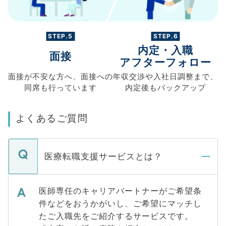
STEP.5
STEP.6
内定・入職
面接
アフターフォロー
面接が不安な方へ、
面接への
年収交渉や
入社日調整まで、
同席も
行っています
内定後もバックアップ
よくあるご質問
医療転職支援サービスとは？
医師専任のキャリアパートナーがご希望条
件などをおうかがいし、ご希望にマッチし
たご入職先をご紹介するサービスです。