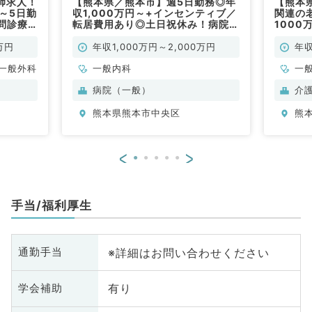
師求人！
【熊本県／熊本市】週5日勤務◎年
【熊本
～5日勤
収1,000万円～+インセンティブ／
関連の
問診療
転居費用あり◎土日祝休み！病院に
100
～
て外来・病棟管理（一般内科／常
間対応
系、外科
勤）
す！★
万円
年収1,000万円～2,000万円
年収
一般外科
一般内科
一
病院（一般）
介
熊本県熊本市中央区
熊
<
>
手当/福利厚生
※詳細はお問い合わせください
通勤手当
有り
学会補助