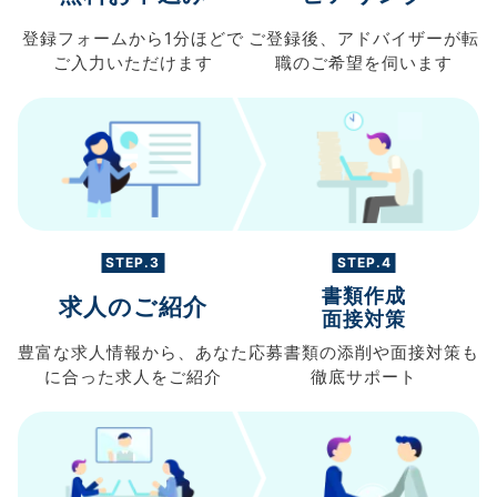
登録フォームから
1分ほどで
ご登録後、
アドバイザーが転
ご入力
いただけます
職の
ご希望を伺います
STEP.3
STEP.4
書類作成
求人のご紹介
面接対策
豊富な求人情報から、
あなた
応募書類の
添削や面接対策も
に合った求人を
ご紹介
徹底サポート