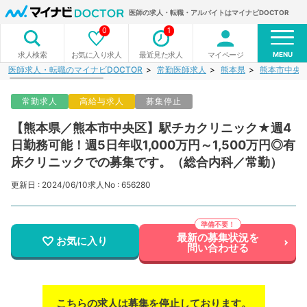
医師の求人・転職・アルバイトはマイナビDOCTOR
0
1
MENU
お気に入り求人
最近見た求人
マイページ
求人検索
医師求人・転職のマイナビDOCTOR
常勤医師求人
熊本県
熊本市中央
常勤求人
高給与求人
募集停止
【熊本県／熊本市中央区】駅チカクリニック★週4
日勤務可能！週5日年収1,000万円～1,500万円◎有
床クリニックでの募集です。（総合内科／常勤）
更新日 : 2024/06/10
求人No : 656280
最新の募集状況を
お気に入り
問い合わせる
こちらの求人は募集を停止しております。