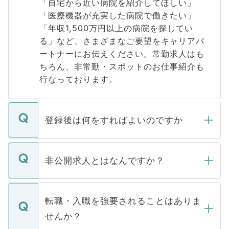
「自宅から近い病院を紹介してほしい」
「医療機器が充実した病院で働きたい」
「年収1,500万円以上の病院を探してい
る」など、さまざまなご要望をキャリアパ
ートナーにお伝えください。常勤求人はも
ちろん、非常勤・スポットのお仕事紹介も
行なっております。
登録後は何をすればよいのですか
ご登録いただきましたら、弊社担当者がご
登録内容を確認し、その後メールもしくは
非公開求人とはなんですか？
お電話にて次のステップのご案内をいたし
ます。通常、5営業日以内にはご連絡をせて
マイナビDOCTORで取り扱っている求人の
いただきますので、しばらくお待ちくださ
うち約3割は、Webサイトからご覧いただ
転職・入職を強要されることはありま
い。
けない「非公開求人」です。非公開求人は
せんか？
下記の理由によって、一般には公開してい