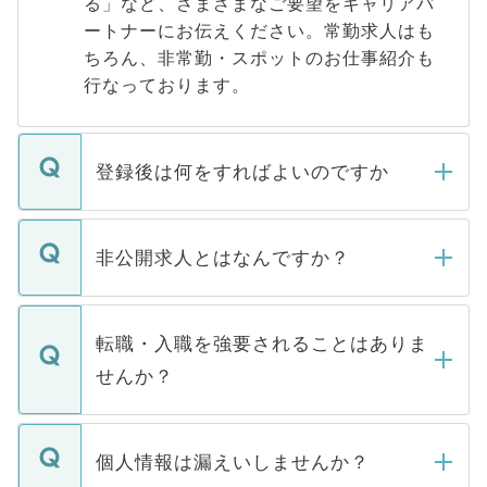
る」など、さまざまなご要望をキャリアパ
ートナーにお伝えください。常勤求人はも
ちろん、非常勤・スポットのお仕事紹介も
行なっております。
登録後は何をすればよいのですか
ご登録いただきましたら、弊社担当者がご
登録内容を確認し、その後メールもしくは
非公開求人とはなんですか？
お電話にて次のステップのご案内をいたし
ます。通常、5営業日以内にはご連絡をせて
マイナビDOCTORで取り扱っている求人の
いただきますので、しばらくお待ちくださ
うち約3割は、Webサイトからご覧いただ
転職・入職を強要されることはありま
い。
けない「非公開求人」です。非公開求人は
せんか？
下記の理由によって、一般には公開してい
ません。
転職・入職を強要することは一切ありませ
ん。また、仮に応募先から内定をいただい
個人情報は漏えいしませんか？
■応募殺到を避けるため 人気のある医療機
たとしても、ご本人が納得しない限り、内