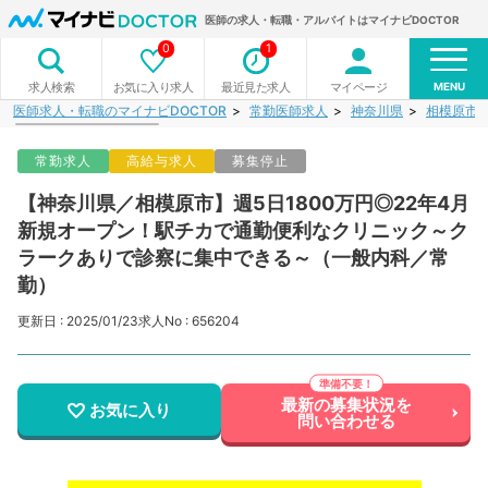
医師の求人・転職・アルバイトはマイナビDOCTOR
0
1
MENU
お気に入り求人
最近見た求人
マイページ
求人検索
医師求人・転職のマイナビDOCTOR
常勤医師求人
神奈川県
相模原市
常勤求人
高給与求人
募集停止
【神奈川県／相模原市】週5日1800万円◎22年4月
新規オープン！駅チカで通勤便利なクリニック～ク
ラークありで診察に集中できる～（一般内科／常
勤）
更新日 : 2025/01/23
求人No : 656204
最新の募集状況を
お気に入り
問い合わせる