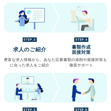
STEP.3
STEP.4
書類作成
求人のご紹介
面接対策
豊富な求人情報から、
あなた
応募書類の
添削や面接対策も
に合った求人を
ご紹介
徹底サポート
STEP.5
STEP.6