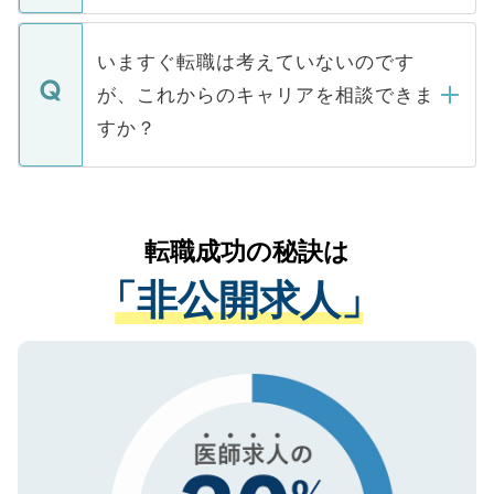
関を公にしてしまうと、応募が殺到する場
定を承諾する必要はありません。内定先へ
個人情報が漏えいすることはありませんの
合があります。 選考を効率よく行うため
の辞退の連絡はキャリアパートナーが行い
で、ご安心ください。当サイトからの登録
いますぐ転職は考えていないのです
に、医療機関が求める条件に合った人材の
ますので、ご安心ください。
などで収集したご登録者様の個人情報は、
が、これからのキャリアを相談できま
みを人材紹介会社に依頼するケースが増え
ご本人のキャリアアップおよび転職活動の
ています。
すか？
支援を目的に使用いたします。お預かりし
ているすべての個人データはご本人の許可
お気軽にご相談ください。先生専任のキャ
なく、医療機関側に開示したり、第三者に
リアパートナーが将来のご希望などをおう
提供することは一切ありません。また弊社
かがいして、現在の医療機関の状況や紹介
転職成功の秘訣は
は、個人情報の取り扱いについての厳密な
経験をまじえながら、適切なアドバイスを
管理基準を満たした事業者のみに付与され
「非公開求人」
させていただきます。すぐにご転職をされ
る、プライバシーマークを取得済みです。
ない方には、長期的なサポートが可能です
ご登録いただいた個人情報は、SSL（デー
ので、まずはご登録ください。
タ暗号化）によって保護されていますの
で、機密保持に関してもご安心ください。