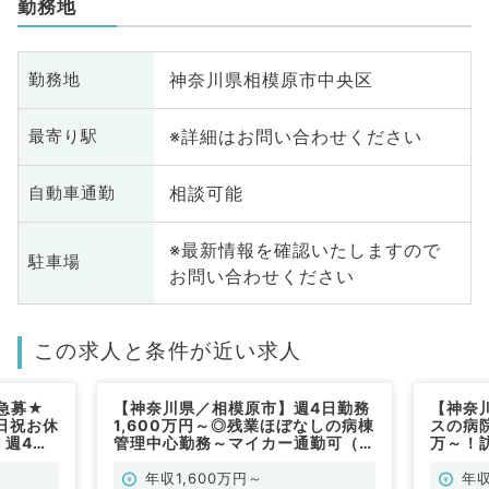
勤務地
神奈川県相模原市中央区
勤務地
※詳細はお問い合わせください
最寄り駅
相談可能
自動車通勤
※最新情報を確認いたしますので
駐車場
お問い合わせください
この求人と条件が近い求人
急募★
【神奈川県／相模原市】週4日勤務
【神奈
日祝お休
1,600万円～◎残業ほぼなしの病棟
スの病院
！週4日
管理中心勤務～マイカー通勤可（一
万～！
／常勤）
般内科／常勤）
科／常
年収1,600万円～
年収