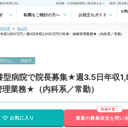
【埼玉県／狭山市】★療養型病院で院長募集★週3.5日年収1,800万円／週4日年収2,000万円◎外来・病棟管理業務★（内科系／常勤）の転職・求人｜医師の求人・転職・アルバイトは【マイナビDOCTOR】
自治体・公共団体採用ご担当者さまへ
採用ご担当者
お気
す
転職をご検討の方へ
お役立ちガイド
埼玉県
狭山市
収1,800万円／週4日年収2,000万円◎外来・病棟管理業務★（内科系／常勤）
対応なし
高給与
型病院で院長募集★週3.5日年収1,
棟管理業務★（内科系／常勤）
お気に入り
最新の募集状況を問い