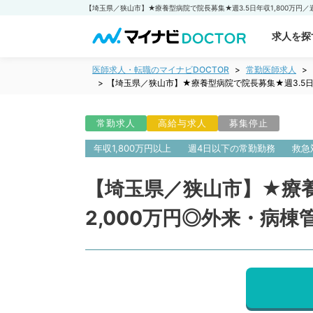
求人を探
医師求人・転職のマイナビDOCTOR
常勤医師求人
【埼玉県／狭山市】★療養型病院で院長募集★週3.5日年
常勤求人
高給与求人
募集停止
年収1,800万円以上
週4日以下の常勤勤務
救急
【埼玉県／狭山市】★療養
2,000万円◎外来・病