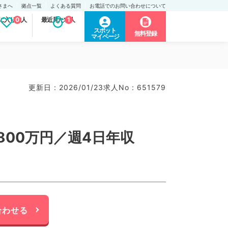
さまへ
拠点一覧
よくある質問
お電話でのお問い合わせについて
に入り求人
0
最近見た求人
1
スポット
無料登録
マイページ
更新日 : 2026/01/23
求人No : 651579
800万円／週4日年収
合わせる