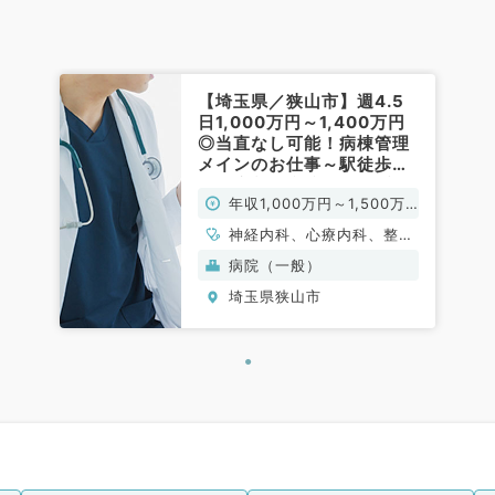
老年内科、血液内科、膠原病科
【埼玉県／狭山市】週4.5
日1,000万円～1,400万円
◎当直なし可能！病棟管理
メインのお仕事～駅徒歩圏
内の療養型病院（内科系・
年収1,000万円～1,500万
外科系／常勤）
円
神経内科、心療内科、整形
外科、形成外科、美容外
病院（一般）
科、脳神経外科、呼吸器外
埼玉県狭山市
科、心臓血管外科、小児外
科、泌尿器科、一般内科、
循環器内科、呼吸器内科、
消化器内科、内分泌・代謝
内科、腎臓内科、老年内
科、外科系全般、一般外
科、消化器外科、乳腺外
科、スポーツ整形外科、大
腸・肛門外科、脊髄・脊椎