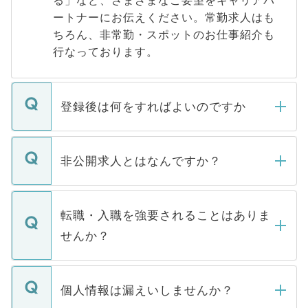
る」など、さまざまなご要望をキャリアパ
ートナーにお伝えください。常勤求人はも
ちろん、非常勤・スポットのお仕事紹介も
行なっております。
登録後は何をすればよいのですか
ご登録いただきましたら、弊社担当者がご
登録内容を確認し、その後メールもしくは
非公開求人とはなんですか？
お電話にて次のステップのご案内をいたし
ます。通常、5営業日以内にはご連絡をせて
マイナビDOCTORで取り扱っている求人の
いただきますので、しばらくお待ちくださ
うち約3割は、Webサイトからご覧いただ
転職・入職を強要されることはありま
い。
けない「非公開求人」です。非公開求人は
せんか？
下記の理由によって、一般には公開してい
ません。
転職・入職を強要することは一切ありませ
ん。また、仮に応募先から内定をいただい
個人情報は漏えいしませんか？
■応募殺到を避けるため 人気のある医療機
たとしても、ご本人が納得しない限り、内