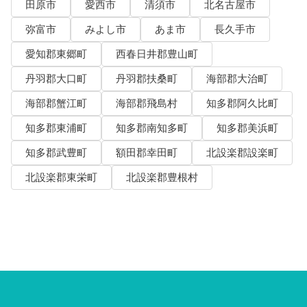
田原市
愛西市
清須市
北名古屋市
弥富市
みよし市
あま市
長久手市
愛知郡東郷町
西春日井郡豊山町
丹羽郡大口町
丹羽郡扶桑町
海部郡大治町
海部郡蟹江町
海部郡飛島村
知多郡阿久比町
知多郡東浦町
知多郡南知多町
知多郡美浜町
知多郡武豊町
額田郡幸田町
北設楽郡設楽町
北設楽郡東栄町
北設楽郡豊根村