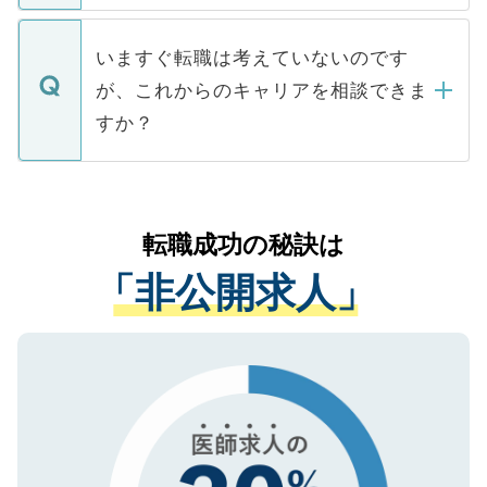
関を公にしてしまうと、応募が殺到する場
定を承諾する必要はありません。内定先へ
個人情報が漏えいすることはありませんの
合があります。 選考を効率よく行うため
の辞退の連絡はキャリアパートナーが行い
で、ご安心ください。当サイトからの登録
いますぐ転職は考えていないのです
に、医療機関が求める条件に合った人材の
ますので、ご安心ください。
などで収集したご登録者様の個人情報は、
が、これからのキャリアを相談できま
みを人材紹介会社に依頼するケースが増え
ご本人のキャリアアップおよび転職活動の
ています。
すか？
支援を目的に使用いたします。お預かりし
ているすべての個人データはご本人の許可
お気軽にご相談ください。先生専任のキャ
なく、医療機関側に開示したり、第三者に
リアパートナーが将来のご希望などをおう
提供することは一切ありません。また弊社
かがいして、現在の医療機関の状況や紹介
転職成功の秘訣は
は、個人情報の取り扱いについての厳密な
経験をまじえながら、適切なアドバイスを
管理基準を満たした事業者のみに付与され
「非公開求人」
させていただきます。すぐにご転職をされ
る、プライバシーマークを取得済みです。
ない方には、長期的なサポートが可能です
ご登録いただいた個人情報は、SSL（デー
ので、まずはご登録ください。
タ暗号化）によって保護されていますの
で、機密保持に関してもご安心ください。