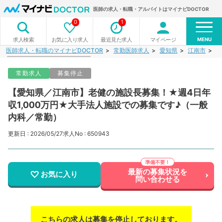
医師の求人・転職・アルバイトはマイナビDOCTOR
0
1
MENU
お気に入り求人
最近見た求人
マイページ
求人検索
医師求人・転職のマイナビDOCTOR
常勤医師求人
愛知県
江南市
【
常勤求人
募集停止
【愛知県／江南市】老健の施設長募集！★週4日年
収1,000万円★大手法人施設での募集です♪（一般
内科／常勤）
更新日 : 2026/05/27
求人No : 650943
最新の募集状況を
お気に入り
問い合わせる
こちらの求人は募集を停止しております。