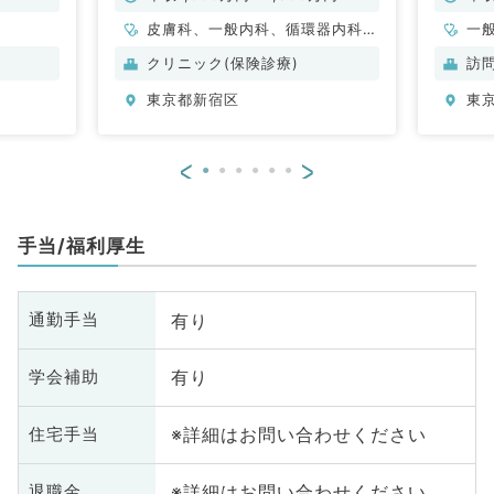
皮膚科、一般内科、循環器内科、
一
呼吸器内科、消化器内科、内分
クリニック(保険診療)
訪
泌・代謝内科
東京都新宿区
東
<
>
手当/福利厚生
有り
通勤手当
有り
学会補助
※詳細はお問い合わせください
住宅手当
※詳細はお問い合わせください
退職金