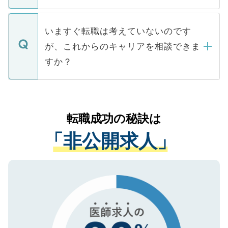
たとしても、ご本人が納得しない限り、内
関を公にしてしまうと、応募が殺到する場
定を承諾する必要はありません。内定先へ
個人情報が漏えいすることはありませんの
合があります。 選考を効率よく行うため
の辞退の連絡はキャリアパートナーが行い
で、ご安心ください。当サイトからの登録
いますぐ転職は考えていないのです
に、医療機関が求める条件に合った人材の
ますので、ご安心ください。
などで収集したご登録者様の個人情報は、
が、これからのキャリアを相談できま
みを人材紹介会社に依頼するケースが増え
ご本人のキャリアアップおよび転職活動の
ています。
すか？
支援を目的に使用いたします。お預かりし
ているすべての個人データはご本人の許可
お気軽にご相談ください。先生専任のキャ
なく、医療機関側に開示したり、第三者に
リアパートナーが将来のご希望などをおう
提供することは一切ありません。また弊社
かがいして、現在の医療機関の状況や紹介
転職成功の秘訣は
は、個人情報の取り扱いについての厳密な
経験をまじえながら、適切なアドバイスを
管理基準を満たした事業者のみに付与され
「非公開求人」
させていただきます。すぐにご転職をされ
る、プライバシーマークを取得済みです。
ない方には、長期的なサポートが可能です
ご登録いただいた個人情報は、SSL（デー
ので、まずはご登録ください。
タ暗号化）によって保護されていますの
で、機密保持に関してもご安心ください。