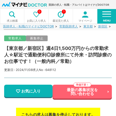
医師の求人・転職・アルバイトはマイナビDOCTOR
0
1
MENU
お気に入り求人
最近見た求人
マイページ
求人検索
医師求人・転職のマイナビDOCTOR
常勤医師求人
東京都
新宿区
【
常勤求人
募集停止
【東京都／新宿区】週4日1,500万円からの常勤求
人☆駅近で通勤便利◎診療所にて外来・訪問診療の
お仕事です！（一般内科／常勤）
更新日 : 2024/11/08
求人No : 648112
最新の募集状況を
お気に入り
問い合わせる
こちらの求人は募集を停止しております。