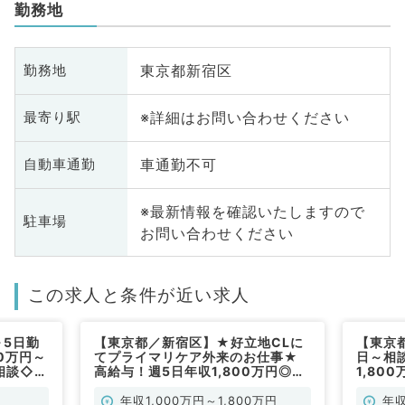
勤務地
東京都新宿区
勤務地
※詳細はお問い合わせください
最寄り駅
車通勤不可
自動車通勤
※最新情報を確認いたしますので
駐車場
お問い合わせください
この求人と条件が近い求人
～5日勤
【東京都／新宿区】★好立地CLに
【東京
0万円～
てプライマリケア外来のお仕事★
日～相
相談◇最
高給与！週5日年収1,800万円◎週
1,80
セス良好
3日より勤務可★土日祝休み♦（皮
分☆ク
す（一般
膚科、一般内科／常勤）
事です
年収1,000万円～1,800万円
年収