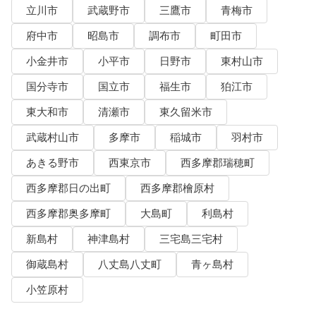
立川市
武蔵野市
三鷹市
青梅市
府中市
昭島市
調布市
町田市
小金井市
小平市
日野市
東村山市
国分寺市
国立市
福生市
狛江市
東大和市
清瀬市
東久留米市
武蔵村山市
多摩市
稲城市
羽村市
あきる野市
西東京市
西多摩郡瑞穂町
西多摩郡日の出町
西多摩郡檜原村
西多摩郡奥多摩町
大島町
利島村
新島村
神津島村
三宅島三宅村
御蔵島村
八丈島八丈町
青ヶ島村
小笠原村