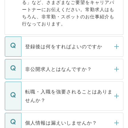
る」など、さまざまなご要望をキャリアパ
ートナーにお伝えください。常勤求人はも
ちろん、非常勤・スポットのお仕事紹介も
行なっております。
登録後は何をすればよいのですか
ご登録いただきましたら、弊社担当者がご
登録内容を確認し、その後メールもしくは
非公開求人とはなんですか？
お電話にて次のステップのご案内をいたし
ます。通常、5営業日以内にはご連絡をせて
マイナビDOCTORで取り扱っている求人の
いただきますので、しばらくお待ちくださ
うち約3割は、Webサイトからご覧いただ
転職・入職を強要されることはありま
い。
けない「非公開求人」です。非公開求人は
せんか？
下記の理由によって、一般には公開してい
ません。
転職・入職を強要することは一切ありませ
ん。また、仮に応募先から内定をいただい
個人情報は漏えいしませんか？
■応募殺到を避けるため 人気のある医療機