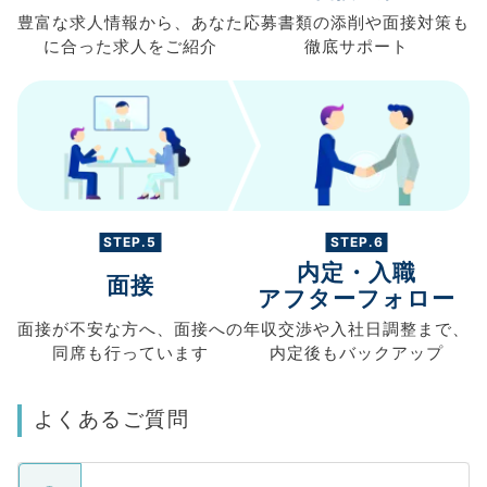
豊富な求人情報から、
あなた
応募書類の
添削や面接対策も
に合った求人を
ご紹介
徹底サポート
STEP.5
STEP.6
内定・入職
面接
アフターフォロー
面接が不安な方へ、
面接への
年収交渉や
入社日調整まで、
同席も
行っています
内定後もバックアップ
よくあるご質問