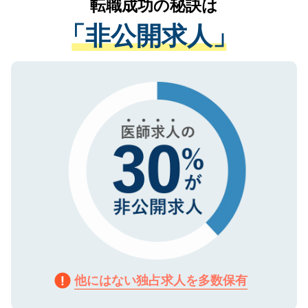
転職成功の秘訣は
は、個人情報の取り扱いについての厳密な
経験をまじえながら、適切なアドバイスを
管理基準を満たした事業者のみに付与され
「非公開求人」
させていただきます。すぐにご転職をされ
る、プライバシーマークを取得済みです。
ない方には、長期的なサポートが可能です
ご登録いただいた個人情報は、SSL（デー
ので、まずはご登録ください。
タ暗号化）によって保護されていますの
で、機密保持に関してもご安心ください。
他にはない独占求人を多数保有