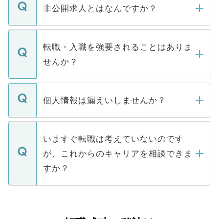
登録内容を確認し、その後メールもしくは
非公開求人とはなんですか？
お電話にて次のステップのご案内をいたし
ます。通常、5営業日以内にはご連絡をせて
マイナビDOCTORで取り扱っている求人の
いただきますので、しばらくお待ちくださ
うち約3割は、Webサイトからご覧いただ
転職・入職を強要されることはありま
い。
けない「非公開求人」です。非公開求人は
せんか？
下記の理由によって、一般には公開してい
ません。
転職・入職を強要することは一切ありませ
ん。また、仮に応募先から内定をいただい
個人情報は漏えいしませんか？
■応募殺到を避けるため 人気のある医療機
たとしても、ご本人が納得しない限り、内
関を公にしてしまうと、応募が殺到する場
定を承諾する必要はありません。内定先へ
個人情報が漏えいすることはありませんの
合があります。 選考を効率よく行うため
の辞退の連絡はキャリアパートナーが行い
で、ご安心ください。当サイトからの登録
いますぐ転職は考えていないのです
に、医療機関が求める条件に合った人材の
ますので、ご安心ください。
などで収集したご登録者様の個人情報は、
が、これからのキャリアを相談できま
みを人材紹介会社に依頼するケースが増え
ご本人のキャリアアップおよび転職活動の
ています。
すか？
支援を目的に使用いたします。お預かりし
ているすべての個人データはご本人の許可
お気軽にご相談ください。先生専任のキャ
なく、医療機関側に開示したり、第三者に
リアパートナーが将来のご希望などをおう
提供することは一切ありません。また弊社
かがいして、現在の医療機関の状況や紹介