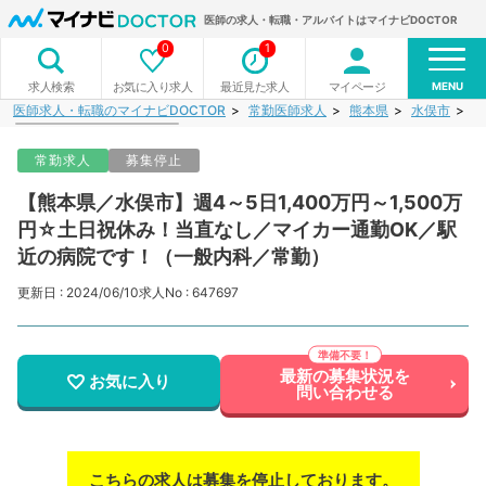
医師の求人・転職・アルバイトはマイナビDOCTOR
0
1
MENU
お気に入り求人
最近見た求人
マイページ
求人検索
医師求人・転職のマイナビDOCTOR
常勤医師求人
熊本県
水俣市
【
常勤求人
募集停止
【熊本県／水俣市】週4～5日1,400万円～1,500万
円☆土日祝休み！当直なし／マイカー通勤OK／駅
近の病院です！（一般内科／常勤）
更新日 : 2024/06/10
求人No : 647697
最新の募集状況を
お気に入り
問い合わせる
こちらの求人は募集を停止しております。