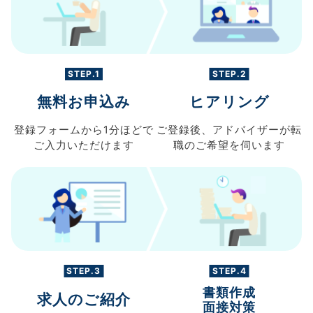
STEP.1
STEP.2
無料お申込み
ヒアリング
登録フォームから
1分ほどで
ご登録後、
アドバイザーが転
ご入力
いただけます
職の
ご希望を伺います
STEP.3
STEP.4
書類作成
求人のご紹介
面接対策