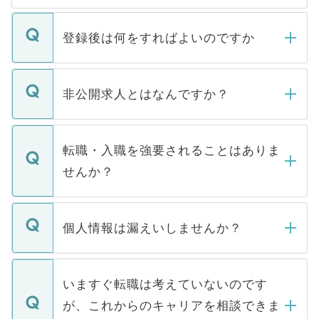
登録後は何をすればよいのですか
ご登録いただきましたら、弊社担当者がご
登録内容を確認し、その後メールもしくは
非公開求人とはなんですか？
お電話にて次のステップのご案内をいたし
ます。通常、5営業日以内にはご連絡をせて
マイナビDOCTORで取り扱っている求人の
いただきますので、しばらくお待ちくださ
うち約3割は、Webサイトからご覧いただ
転職・入職を強要されることはありま
い。
けない「非公開求人」です。非公開求人は
せんか？
下記の理由によって、一般には公開してい
ません。
転職・入職を強要することは一切ありませ
ん。また、仮に応募先から内定をいただい
個人情報は漏えいしませんか？
■応募殺到を避けるため 人気のある医療機
たとしても、ご本人が納得しない限り、内
関を公にしてしまうと、応募が殺到する場
定を承諾する必要はありません。内定先へ
個人情報が漏えいすることはありませんの
合があります。 選考を効率よく行うため
の辞退の連絡はキャリアパートナーが行い
で、ご安心ください。当サイトからの登録
いますぐ転職は考えていないのです
に、医療機関が求める条件に合った人材の
ますので、ご安心ください。
などで収集したご登録者様の個人情報は、
が、これからのキャリアを相談できま
みを人材紹介会社に依頼するケースが増え
ご本人のキャリアアップおよび転職活動の