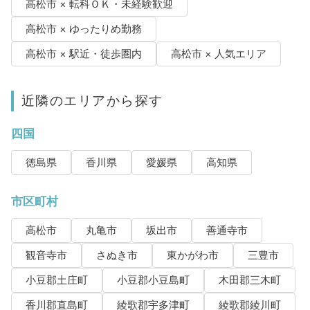
高松市 × 転科ＯＫ・未経験歓迎
高松市 × ゆったりめ勤務
高松市 × 駅近・徒歩圏内
高松市 × 人気エリア
近隣のエリアから探す
四国
徳島県
香川県
愛媛県
高知県
市区町村
高松市
丸亀市
坂出市
善通寺市
観音寺市
さぬき市
東かがわ市
三豊市
小豆郡土庄町
小豆郡小豆島町
木田郡三木町
香川郡直島町
綾歌郡宇多津町
綾歌郡綾川町