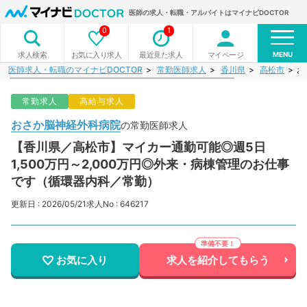
医師の求人・転職・アルバイトはマイナビDOCTOR
0
1
MENU
お気に入り求人
最近見た求人
マイページ
求人検索
医師求人・転職のマイナビDOCTOR
常勤医師求人
香川県
高松市
お
常勤求人
高給与求人
おさか脳神経外科病院
の常勤医師求人
【香川県／高松市】マイカー通勤可能◎週5日
1,500万円～2,000万円◎外来・病棟管理のお仕事
です（循環器内科／常勤）
更新日 : 2026/05/21
求人No : 646217
お気に入り
求人を紹介してもらう