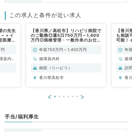
この求人と条件が近い求人
望の先生
【香川県／高松市】リハビリ病院で
【香川
円～＋イ
のご勤務◎週5日750万円～1,400
も相談可
宅医療専
万円◎病棟管理・一般外来のお仕事
可能！
インの訪
です（循環器内科／常勤）
宅医療
系／常
インの
万円
年収750万円～1,400万円
年収
器内科
環器内
循環器内科
循
内科、内
病院（リハビリ）
訪
科、老年
香川県高松市
香
科
<
>
手当/福利厚生