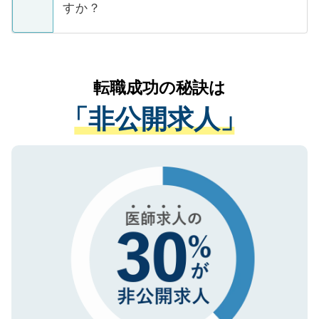
ています。
すか？
支援を目的に使用いたします。お預かりし
ているすべての個人データはご本人の許可
お気軽にご相談ください。先生専任のキャ
なく、医療機関側に開示したり、第三者に
リアパートナーが将来のご希望などをおう
提供することは一切ありません。また弊社
かがいして、現在の医療機関の状況や紹介
転職成功の秘訣は
は、個人情報の取り扱いについての厳密な
経験をまじえながら、適切なアドバイスを
管理基準を満たした事業者のみに付与され
「非公開求人」
させていただきます。すぐにご転職をされ
る、プライバシーマークを取得済みです。
ない方には、長期的なサポートが可能です
ご登録いただいた個人情報は、SSL（デー
ので、まずはご登録ください。
タ暗号化）によって保護されていますの
で、機密保持に関してもご安心ください。