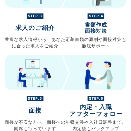
STEP.3
STEP.4
書類作成
求人のご紹介
面接対策
豊富な求人情報から、
あなた
応募書類の
添削や面接対策も
に合った求人を
ご紹介
徹底サポート
STEP.5
STEP.6
内定・入職
面接
アフターフォロー
面接が不安な方へ、
面接への
年収交渉や
入社日調整まで、
同席も
行っています
内定後もバックアップ